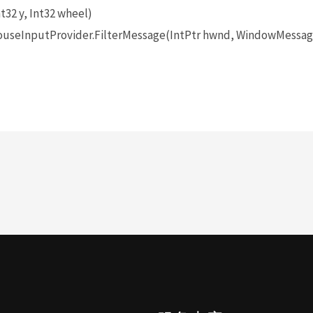
t32 y, Int32 wheel)
seInputProvider.FilterMessage(IntPtr hwnd, WindowMessage 