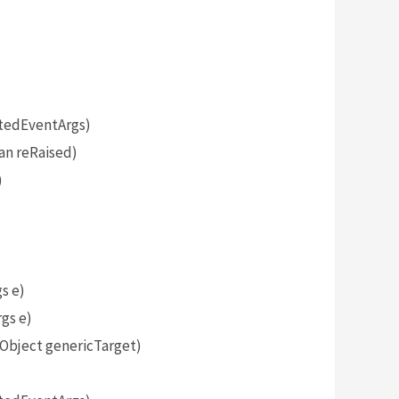
tedEventArgs)
an reRaised)
)
s e)
gs e)
bject genericTarget)