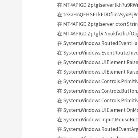
在 MT4APIGD.Zptglserver.lkh7u9RWr
在 teXaHnQFHSELkEDDfim.VsyxPij8qS
在 MT4APIGD.Zptglserver..ctor(Strin
在 MT4APIGD.Zptgl.V7mokfvJhU(Obje
在 System.Windows.RoutedEventHand
在 System.Windows.EventRoute.Invok
在 System.Windows.UIElement.Raise
在 System.Windows.UIElement.Raise
在 System.Windows.Controls.Primitiv
在 System.Windows.Controls.Button.
在 System.Windows.Controls.Primit
在 System.Windows.UIElement.OnMo
在 System.Windows.Input.MouseButt
在 System.Windows.RoutedEventArgs.