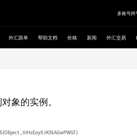
多账号跨
外汇跟单
帮助文档
价格
新闻
外汇交易
到对象的实例。
S(Object , ViHsEoyXJK91AGwPWGf )