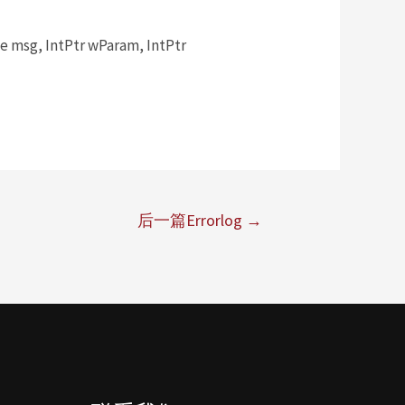
msg, IntPtr wParam, IntPtr
后一篇Errorlog
→