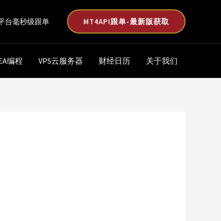
MT4API跟单-最新版获取
平台毫秒级跟单
EA编程
VPS云服务器
财经日历
关于我们