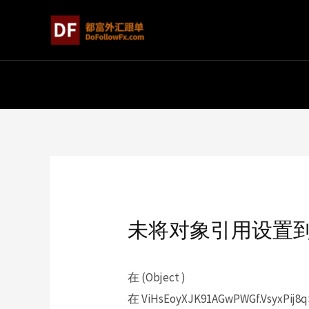
未将对象引用设置
在 (Object )
在 ViHsEoyXJK91AGwPWGf.VsyxPij8q