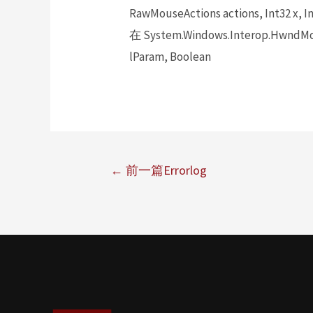
RawMouseActions actions, Int32 x, In
在 System.Windows.Interop.HwndMou
lParam, Boolean
←
前一篇Errorlog