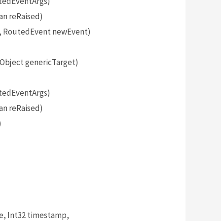
tedEventArgs)
an reRaised)
, RoutedEvent newEvent)
bject genericTarget)
tedEventArgs)
an reRaised)
)
, Int32 timestamp,