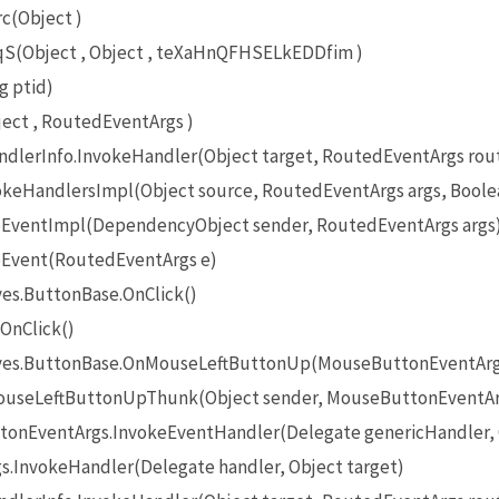
c(Object )
(Object , Object , teXaHnQFHSELkEDDfim )
g ptid)
ct , RoutedEventArgs )
lerInfo.InvokeHandler(Object target, RoutedEventArgs rou
eHandlersImpl(Object source, RoutedEventArgs args, Boole
EventImpl(DependencyObject sender, RoutedEventArgs args
Event(RoutedEventArgs e)
es.ButtonBase.OnClick()
OnClick()
ives.ButtonBase.OnMouseLeftButtonUp(MouseButtonEventArg
useLeftButtonUpThunk(Object sender, MouseButtonEventAr
onEventArgs.InvokeEventHandler(Delegate genericHandler, O
InvokeHandler(Delegate handler, Object target)