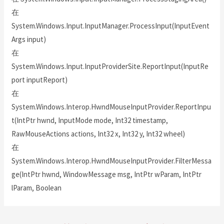
在
System.Windows.Input.InputManager.ProcessInput(InputEvent
Args input)
在
System.Windows.Input.InputProviderSite.ReportInput(InputRe
port inputReport)
在
System.Windows.Interop.HwndMouseInputProvider.ReportInpu
t(IntPtr hwnd, InputMode mode, Int32 timestamp,
RawMouseActions actions, Int32 x, Int32 y, Int32 wheel)
在
System.Windows.Interop.HwndMouseInputProvider.FilterMessa
ge(IntPtr hwnd, WindowMessage msg, IntPtr wParam, IntPtr
lParam, Boolean