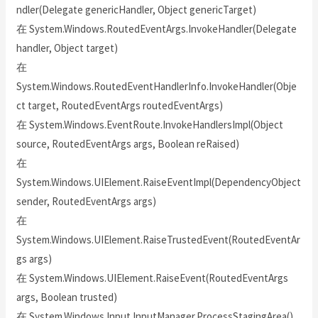
ndler(Delegate genericHandler, Object genericTarget)
在 System.Windows.RoutedEventArgs.InvokeHandler(Delegate
handler, Object target)
在
System.Windows.RoutedEventHandlerInfo.InvokeHandler(Obje
ct target, RoutedEventArgs routedEventArgs)
在 System.Windows.EventRoute.InvokeHandlersImpl(Object
source, RoutedEventArgs args, Boolean reRaised)
在
System.Windows.UIElement.RaiseEventImpl(DependencyObject
sender, RoutedEventArgs args)
在
System.Windows.UIElement.RaiseTrustedEvent(RoutedEventAr
gs args)
在 System.Windows.UIElement.RaiseEvent(RoutedEventArgs
args, Boolean trusted)
在 System.Windows.Input.InputManager.ProcessStagingArea()