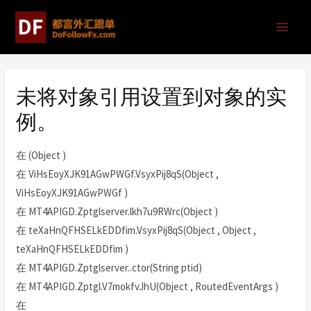
未将对象引用设置到对象的实
例。
在 (Object )
在 ViHsEoyXJK91AGwPWGf.VsyxPij8qS(Object ,
ViHsEoyXJK91AGwPWGf )
在 MT4APIGD.Zptglserver.lkh7u9RWrc(Object )
在 teXaHnQFHSELkEDDfim.VsyxPij8qS(Object , Object ,
teXaHnQFHSELkEDDfim )
在 MT4APIGD.Zptglserver..ctor(String ptid)
在 MT4APIGD.Zptgl.V7mokfvJhU(Object , RoutedEventArgs )
在