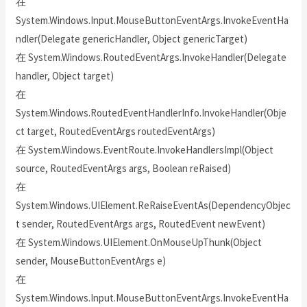
在
System.Windows.Input.MouseButtonEventArgs.InvokeEventHa
ndler(Delegate genericHandler, Object genericTarget)
在 System.Windows.RoutedEventArgs.InvokeHandler(Delegate
handler, Object target)
在
System.Windows.RoutedEventHandlerInfo.InvokeHandler(Obje
ct target, RoutedEventArgs routedEventArgs)
在 System.Windows.EventRoute.InvokeHandlersImpl(Object
source, RoutedEventArgs args, Boolean reRaised)
在
System.Windows.UIElement.ReRaiseEventAs(DependencyObjec
t sender, RoutedEventArgs args, RoutedEvent newEvent)
在 System.Windows.UIElement.OnMouseUpThunk(Object
sender, MouseButtonEventArgs e)
在
System.Windows.Input.MouseButtonEventArgs.InvokeEventHa