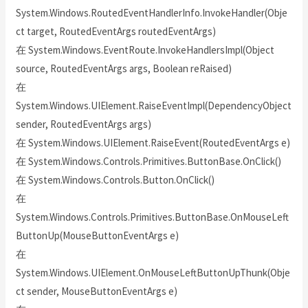
System.Windows.RoutedEventHandlerInfo.InvokeHandler(Obje
ct target, RoutedEventArgs routedEventArgs)
在 System.Windows.EventRoute.InvokeHandlersImpl(Object
source, RoutedEventArgs args, Boolean reRaised)
在
System.Windows.UIElement.RaiseEventImpl(DependencyObject
sender, RoutedEventArgs args)
在 System.Windows.UIElement.RaiseEvent(RoutedEventArgs e)
在 System.Windows.Controls.Primitives.ButtonBase.OnClick()
在 System.Windows.Controls.Button.OnClick()
在
System.Windows.Controls.Primitives.ButtonBase.OnMouseLeft
ButtonUp(MouseButtonEventArgs e)
在
System.Windows.UIElement.OnMouseLeftButtonUpThunk(Obje
ct sender, MouseButtonEventArgs e)