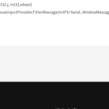
t32 y, Int32 wheel)
seInputProvider.FilterMessage(IntPtr hwnd, WindowMessage 