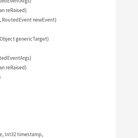
tedEventArgs)
an reRaised)
, RoutedEvent newEvent)
bject genericTarget)
tedEventArgs)
an reRaised)
)
, Int32 timestamp,