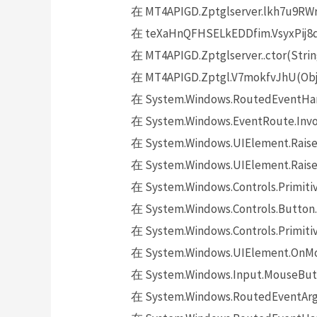
在 MT4APIGD.Zptglserver.lkh7u9RWr
在 teXaHnQFHSELkEDDfim.VsyxPij8qS
在 MT4APIGD.Zptglserver..ctor(Strin
在 MT4APIGD.Zptgl.V7mokfvJhU(Obje
在 System.Windows.RoutedEventHand
在 System.Windows.EventRoute.Invok
在 System.Windows.UIElement.Raise
在 System.Windows.UIElement.Raise
在 System.Windows.Controls.Primitiv
在 System.Windows.Controls.Button.
在 System.Windows.Controls.Primit
在 System.Windows.UIElement.OnMo
在 System.Windows.Input.MouseButt
在 System.Windows.RoutedEventArgs.