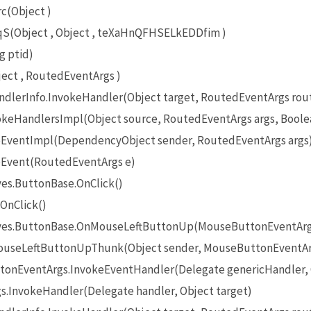
c(Object )
(Object , Object , teXaHnQFHSELkEDDfim )
g ptid)
ct , RoutedEventArgs )
lerInfo.InvokeHandler(Object target, RoutedEventArgs rou
eHandlersImpl(Object source, RoutedEventArgs args, Boole
EventImpl(DependencyObject sender, RoutedEventArgs args
Event(RoutedEventArgs e)
es.ButtonBase.OnClick()
OnClick()
ives.ButtonBase.OnMouseLeftButtonUp(MouseButtonEventArg
useLeftButtonUpThunk(Object sender, MouseButtonEventAr
onEventArgs.InvokeEventHandler(Delegate genericHandler, O
InvokeHandler(Delegate handler, Object target)