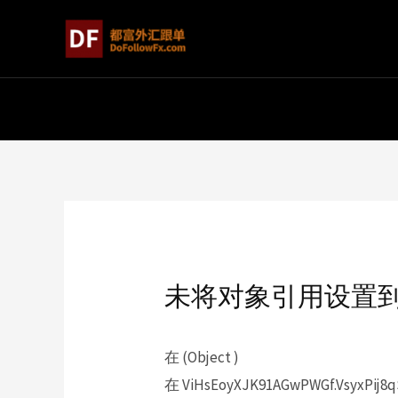
未将对象引用设置
在 (Object )
在 ViHsEoyXJK91AGwPWGf.VsyxPij8q