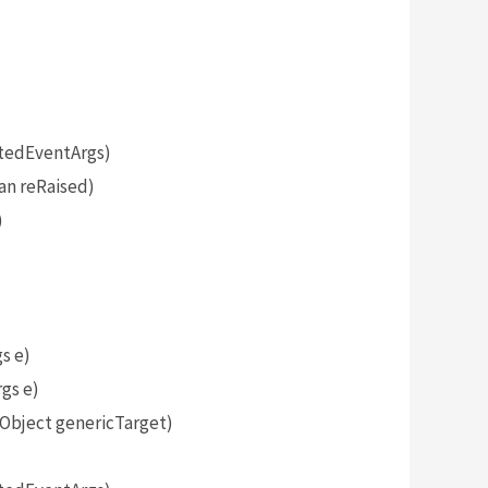
tedEventArgs)
an reRaised)
)
s e)
gs e)
bject genericTarget)