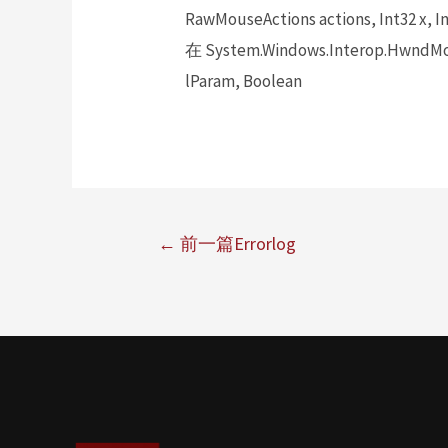
RawMouseActions actions, Int32 x, In
在 System.Windows.Interop.HwndMou
lParam, Boolean
←
前一篇Errorlog