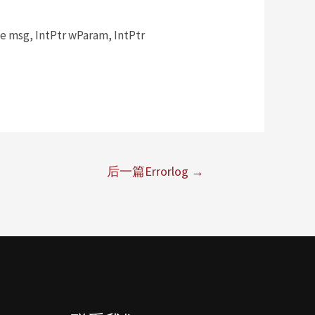
msg, IntPtr wParam, IntPtr
后一篇Errorlog
→