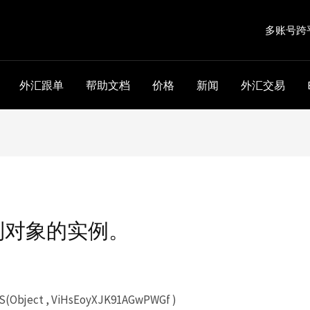
多账号跨
外汇跟单
帮助文档
价格
新闻
外汇交易
到对象的实例。
S(Object , ViHsEoyXJK91AGwPWGf )