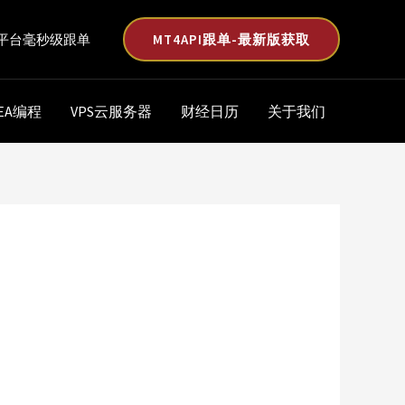
MT4API跟单-最新版获取
平台毫秒级跟单
EA编程
VPS云服务器
财经日历
关于我们