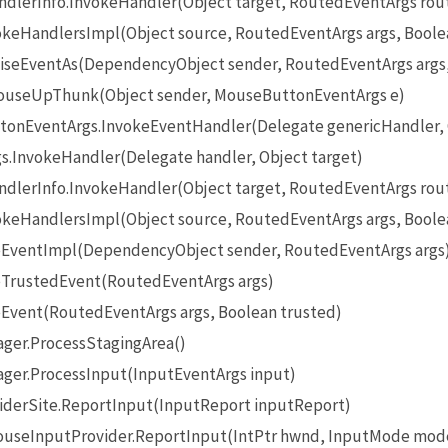
lerInfo.InvokeHandler(Object target, RoutedEventArgs rou
eHandlersImpl(Object source, RoutedEventArgs args, Boole
seEventAs(DependencyObject sender, RoutedEventArgs args
useUpThunk(Object sender, MouseButtonEventArgs e)
onEventArgs.InvokeEventHandler(Delegate genericHandler, O
InvokeHandler(Delegate handler, Object target)
lerInfo.InvokeHandler(Object target, RoutedEventArgs rou
eHandlersImpl(Object source, RoutedEventArgs args, Boole
EventImpl(DependencyObject sender, RoutedEventArgs args
TrustedEvent(RoutedEventArgs args)
Event(RoutedEventArgs args, Boolean trusted)
ger.ProcessStagingArea()
ger.ProcessInput(InputEventArgs input)
iderSite.ReportInput(InputReport inputReport)
seInputProvider.ReportInput(IntPtr hwnd, InputMode mode