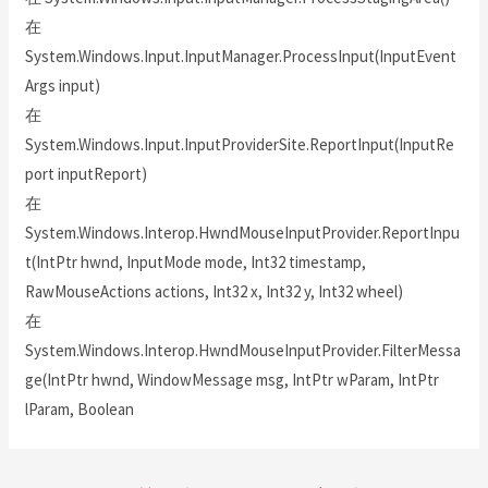
在
System.Windows.Input.InputManager.ProcessInput(InputEvent
Args input)
在
System.Windows.Input.InputProviderSite.ReportInput(InputRe
port inputReport)
在
System.Windows.Interop.HwndMouseInputProvider.ReportInpu
t(IntPtr hwnd, InputMode mode, Int32 timestamp,
RawMouseActions actions, Int32 x, Int32 y, Int32 wheel)
在
System.Windows.Interop.HwndMouseInputProvider.FilterMessa
ge(IntPtr hwnd, WindowMessage msg, IntPtr wParam, IntPtr
lParam, Boolean