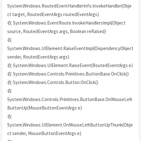
System.Windows.RoutedEventHandlerInfo.InvokeHandler(Obje
ct target, RoutedEventArgs routedEventArgs)
在 System.Windows.EventRoute.InvokeHandlersImpl(Object
source, RoutedEventArgs args, Boolean reRaised)
在
System.Windows.UIElement.RaiseEventImpl(DependencyObject
sender, RoutedEventArgs args)
在 System.Windows.UIElement.RaiseEvent(RoutedEventArgs e)
在 System.Windows.Controls.Primitives.ButtonBase.OnClick()
在 System.Windows.Controls.Button.OnClick()
在
System.Windows.Controls.Primitives.ButtonBase.OnMouseLeft
ButtonUp(MouseButtonEventArgs e)
在
System.Windows.UIElement.OnMouseLeftButtonUpThunk(Obje
ct sender, MouseButtonEventArgs e)