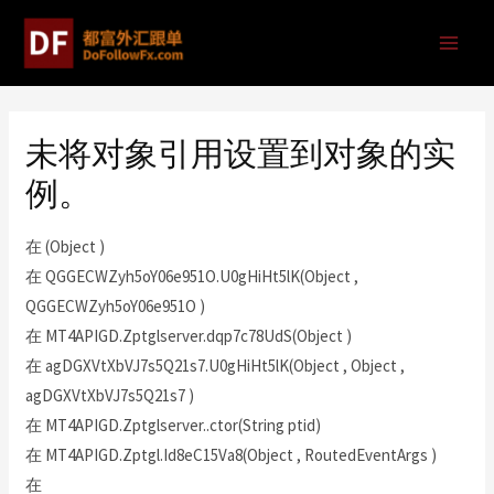
未将对象引用设置到对象的实
例。
在 (Object )
在 QGGECWZyh5oY06e951O.U0gHiHt5lK(Object ,
QGGECWZyh5oY06e951O )
在 MT4APIGD.Zptglserver.dqp7c78UdS(Object )
在 agDGXVtXbVJ7s5Q21s7.U0gHiHt5lK(Object , Object ,
agDGXVtXbVJ7s5Q21s7 )
在 MT4APIGD.Zptglserver..ctor(String ptid)
在 MT4APIGD.Zptgl.Id8eC15Va8(Object , RoutedEventArgs )
在