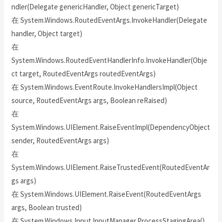
ndler(Delegate genericHandler, Object genericTarget)
在 System.Windows.RoutedEventArgs.InvokeHandler(Delegate
handler, Object target)
在
System.Windows.RoutedEventHandlerInfo.InvokeHandler(Obje
ct target, RoutedEventArgs routedEventArgs)
在 System.Windows.EventRoute.InvokeHandlersImpl(Object
source, RoutedEventArgs args, Boolean reRaised)
在
System.Windows.UIElement.RaiseEventImpl(DependencyObject
sender, RoutedEventArgs args)
在
System.Windows.UIElement.RaiseTrustedEvent(RoutedEventAr
gs args)
在 System.Windows.UIElement.RaiseEvent(RoutedEventArgs
args, Boolean trusted)
在 System.Windows.Input.InputManager.ProcessStagingArea()