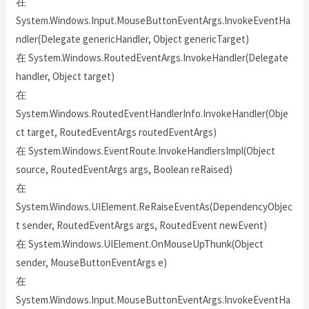
在
System.Windows.Input.MouseButtonEventArgs.InvokeEventHa
ndler(Delegate genericHandler, Object genericTarget)
在 System.Windows.RoutedEventArgs.InvokeHandler(Delegate
handler, Object target)
在
System.Windows.RoutedEventHandlerInfo.InvokeHandler(Obje
ct target, RoutedEventArgs routedEventArgs)
在 System.Windows.EventRoute.InvokeHandlersImpl(Object
source, RoutedEventArgs args, Boolean reRaised)
在
System.Windows.UIElement.ReRaiseEventAs(DependencyObjec
t sender, RoutedEventArgs args, RoutedEvent newEvent)
在 System.Windows.UIElement.OnMouseUpThunk(Object
sender, MouseButtonEventArgs e)
在
System.Windows.Input.MouseButtonEventArgs.InvokeEventHa