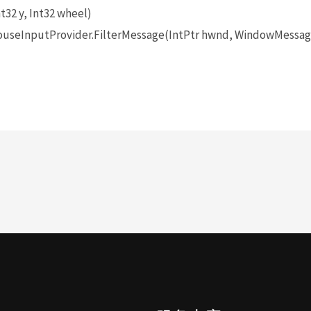
t32 y, Int32 wheel)
seInputProvider.FilterMessage(IntPtr hwnd, WindowMessage 