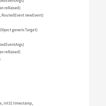
tedEventArgs)
an reRaised)
, RoutedEvent newEvent)
bject genericTarget)
tedEventArgs)
an reRaised)
)
, Int32 timestamp,