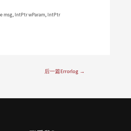
msg, IntPtr wParam, IntPtr
后一篇Errorlog
→