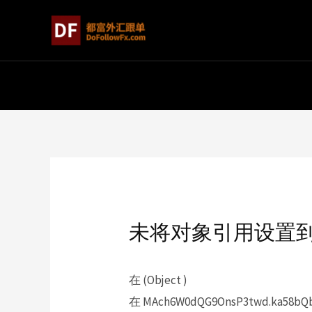
未将对象引用设置
在 (Object )
在 MAch6W0dQG9OnsP3twd.ka58bQbc