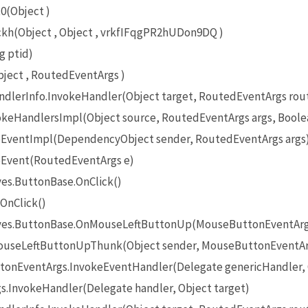
0(Object )
(Object , Object , vrkfIFqgPR2hUDon9DQ )
g ptid)
ect , RoutedEventArgs )
lerInfo.InvokeHandler(Object target, RoutedEventArgs rou
eHandlersImpl(Object source, RoutedEventArgs args, Boole
EventImpl(DependencyObject sender, RoutedEventArgs args
Event(RoutedEventArgs e)
es.ButtonBase.OnClick()
OnClick()
ives.ButtonBase.OnMouseLeftButtonUp(MouseButtonEventArg
useLeftButtonUpThunk(Object sender, MouseButtonEventAr
onEventArgs.InvokeEventHandler(Delegate genericHandler, O
InvokeHandler(Delegate handler, Object target)