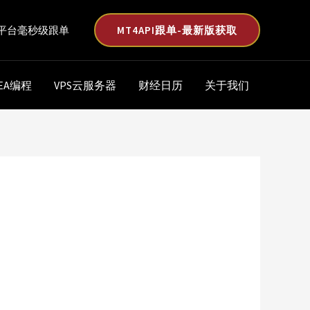
MT4API跟单-最新版获取
平台毫秒级跟单
EA编程
VPS云服务器
财经日历
关于我们