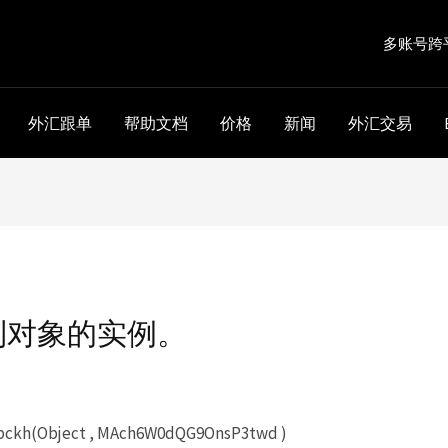
多账号跨
外汇跟单
帮助文档
价格
新闻
外汇交易
到对象的实例。
kh(Object , MAch6W0dQG9OnsP3twd )