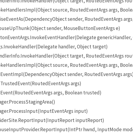
lerInfo.InvokeHandler(Object target, RoutedEventArgs rou
eHandlersImpl(Object source, RoutedEventArgs args, Boole
seEventAs(DependencyObject sender, RoutedEventArgs args
useUpThunk(Object sender, MouseButtonEventArgs e)
onEventArgs.InvokeEventHandler(Delegate genericHandler, O
InvokeHandler(Delegate handler, Object target)
lerInfo.InvokeHandler(Object target, RoutedEventArgs rou
eHandlersImpl(Object source, RoutedEventArgs args, Boole
EventImpl(DependencyObject sender, RoutedEventArgs args
TrustedEvent(RoutedEventArgs args)
Event(RoutedEventArgs args, Boolean trusted)
ger.ProcessStagingArea()
ger.ProcessInput(InputEventArgs input)
iderSite.ReportInput(InputReport inputReport)
seInputProvider.ReportInput(IntPtr hwnd, InputMode mode