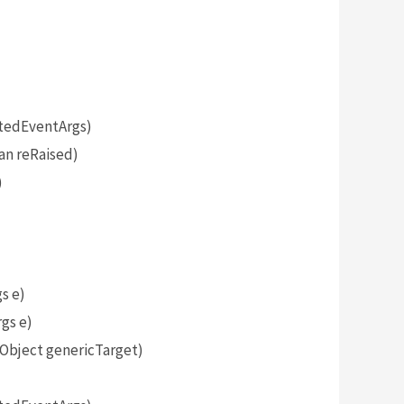
tedEventArgs)
an reRaised)
)
s e)
gs e)
bject genericTarget)