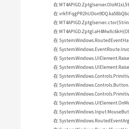
在 MT4APIGD.Zptglserver.OIoM1xL5t
在 vrkfIFqgPR2hUDon9DQ.ka58bQbckh
在 MT4APIGD.Zptglserver..ctor(Strin
在 MT4APIGD.Zptgl.aH4MwXc6kH(Obj
在 System.Windows.RoutedEventHand
在 System.Windows.EventRoute.Invok
在 System.Windows.UIElement.Raise
在 System.Windows.UIElement.Raise
在 System.Windows.Controls.Primitiv
在 System.Windows.Controls.Button.
在 System.Windows.Controls.Primit
在 System.Windows.UIElement.OnMo
在 System.Windows.Input.MouseButt
在 System.Windows.RoutedEventArgs.