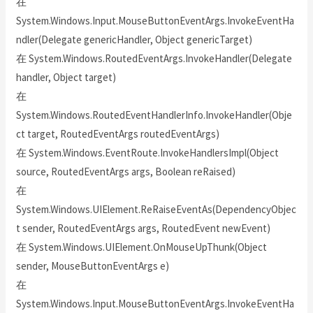
在
System.Windows.Input.MouseButtonEventArgs.InvokeEventHa
ndler(Delegate genericHandler, Object genericTarget)
在 System.Windows.RoutedEventArgs.InvokeHandler(Delegate
handler, Object target)
在
System.Windows.RoutedEventHandlerInfo.InvokeHandler(Obje
ct target, RoutedEventArgs routedEventArgs)
在 System.Windows.EventRoute.InvokeHandlersImpl(Object
source, RoutedEventArgs args, Boolean reRaised)
在
System.Windows.UIElement.ReRaiseEventAs(DependencyObjec
t sender, RoutedEventArgs args, RoutedEvent newEvent)
在 System.Windows.UIElement.OnMouseUpThunk(Object
sender, MouseButtonEventArgs e)
在
System.Windows.Input.MouseButtonEventArgs.InvokeEventHa