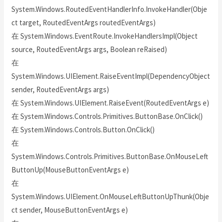
System.Windows.RoutedEventHandlerInfo.InvokeHandler(Obje
ct target, RoutedEventArgs routedEventArgs)
在 System.Windows.EventRoute.InvokeHandlersImpl(Object
source, RoutedEventArgs args, Boolean reRaised)
在
System.Windows.UIElement.RaiseEventImpl(DependencyObject
sender, RoutedEventArgs args)
在 System.Windows.UIElement.RaiseEvent(RoutedEventArgs e)
在 System.Windows.Controls.Primitives.ButtonBase.OnClick()
在 System.Windows.Controls.Button.OnClick()
在
System.Windows.Controls.Primitives.ButtonBase.OnMouseLeft
ButtonUp(MouseButtonEventArgs e)
在
System.Windows.UIElement.OnMouseLeftButtonUpThunk(Obje
ct sender, MouseButtonEventArgs e)