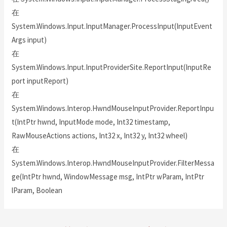
在
System.Windows.Input.InputManager.ProcessInput(InputEvent
Args input)
在
System.Windows.Input.InputProviderSite.ReportInput(InputRe
port inputReport)
在
System.Windows.Interop.HwndMouseInputProvider.ReportInpu
t(IntPtr hwnd, InputMode mode, Int32 timestamp,
RawMouseActions actions, Int32 x, Int32 y, Int32 wheel)
在
System.Windows.Interop.HwndMouseInputProvider.FilterMessa
ge(IntPtr hwnd, WindowMessage msg, IntPtr wParam, IntPtr
lParam, Boolean