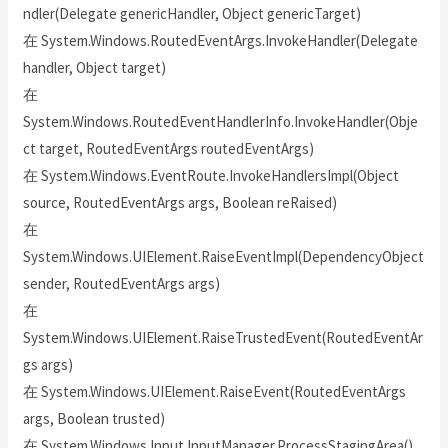
ndler(Delegate genericHandler, Object genericTarget)
在 System.Windows.RoutedEventArgs.InvokeHandler(Delegate
handler, Object target)
在
System.Windows.RoutedEventHandlerInfo.InvokeHandler(Obje
ct target, RoutedEventArgs routedEventArgs)
在 System.Windows.EventRoute.InvokeHandlersImpl(Object
source, RoutedEventArgs args, Boolean reRaised)
在
System.Windows.UIElement.RaiseEventImpl(DependencyObject
sender, RoutedEventArgs args)
在
System.Windows.UIElement.RaiseTrustedEvent(RoutedEventAr
gs args)
在 System.Windows.UIElement.RaiseEvent(RoutedEventArgs
args, Boolean trusted)
在 System.Windows.Input.InputManager.ProcessStagingArea()