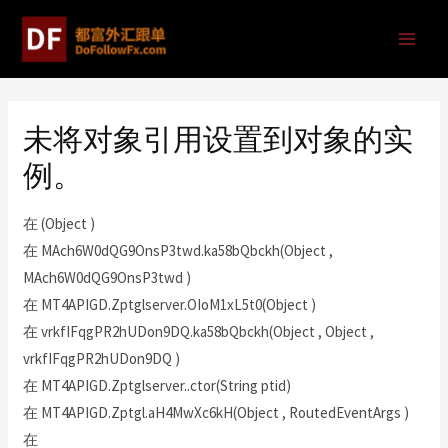
未将对象引用设置到对象的实
例。
在 (Object )
在 MAch6W0dQG9OnsP3twd.ka58bQbckh(Object ,
MAch6W0dQG9OnsP3twd )
在 MT4APIGD.Zptglserver.OIoM1xL5t0(Object )
在 vrkfIFqgPR2hUDon9DQ.ka58bQbckh(Object , Object ,
vrkfIFqgPR2hUDon9DQ )
在 MT4APIGD.Zptglserver..ctor(String ptid)
在 MT4APIGD.Zptgl.aH4MwXc6kH(Object , RoutedEventArgs )
在