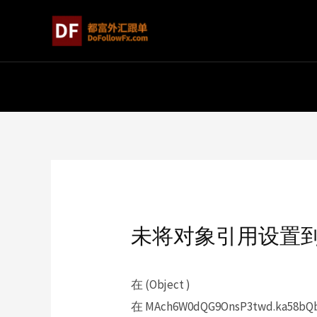
未将对象引用设置
在 (Object )
在 MAch6W0dQG9OnsP3twd.ka58bQbc