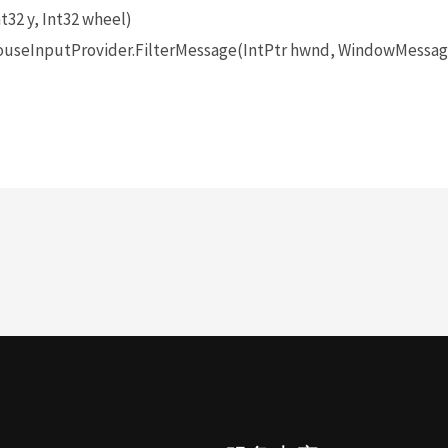
t32 y, Int32 wheel)
seInputProvider.FilterMessage(IntPtr hwnd, WindowMessage 