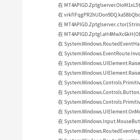
在 MT4APIGD.Zptglserver.OIoM1xL5t
在 vrkfIFqgPR2hUDon9DQ.ka58bQbckh
在 MT4APIGD.Zptglserver..ctor(Strin
在 MT4APIGD.Zptgl.aH4MwXc6kH(Obj
在 System.Windows.RoutedEventHand
在 System.Windows.EventRoute.Invok
在 System.Windows.UIElement.Raise
在 System.Windows.UIElement.Raise
在 System.Windows.Controls.Primitiv
在 System.Windows.Controls.Button.
在 System.Windows.Controls.Primit
在 System.Windows.UIElement.OnMo
在 System.Windows.Input.MouseButt
在 System.Windows.RoutedEventArgs.