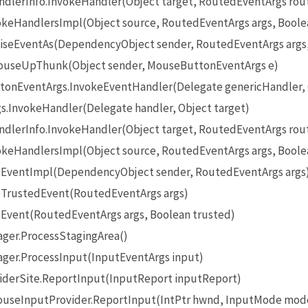
lerInfo.InvokeHandler(Object target, RoutedEventArgs rou
eHandlersImpl(Object source, RoutedEventArgs args, Boole
seEventAs(DependencyObject sender, RoutedEventArgs args
useUpThunk(Object sender, MouseButtonEventArgs e)
onEventArgs.InvokeEventHandler(Delegate genericHandler, O
InvokeHandler(Delegate handler, Object target)
lerInfo.InvokeHandler(Object target, RoutedEventArgs rou
eHandlersImpl(Object source, RoutedEventArgs args, Boole
EventImpl(DependencyObject sender, RoutedEventArgs args
TrustedEvent(RoutedEventArgs args)
Event(RoutedEventArgs args, Boolean trusted)
ger.ProcessStagingArea()
ger.ProcessInput(InputEventArgs input)
iderSite.ReportInput(InputReport inputReport)
seInputProvider.ReportInput(IntPtr hwnd, InputMode mode