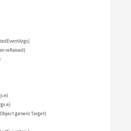
tedEventArgs)
an reRaised)
)
s e)
gs e)
bject genericTarget)