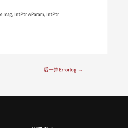
msg, IntPtr wParam, IntPtr
后一篇Errorlog
→