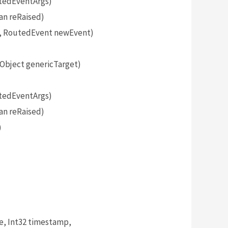
tedEventArgs)
an reRaised)
, RoutedEvent newEvent)
bject genericTarget)
tedEventArgs)
an reRaised)
)
, Int32 timestamp,