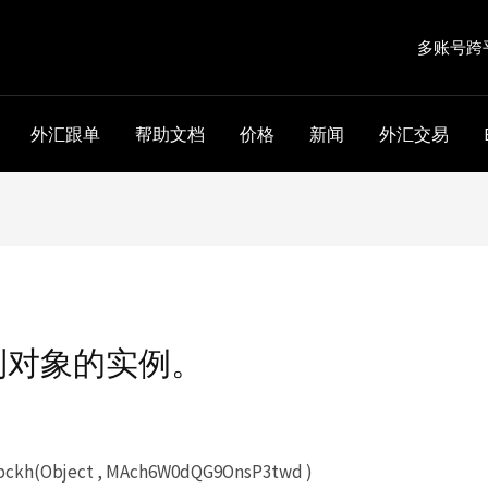
多账号跨
外汇跟单
帮助文档
价格
新闻
外汇交易
到对象的实例。
kh(Object , MAch6W0dQG9OnsP3twd )