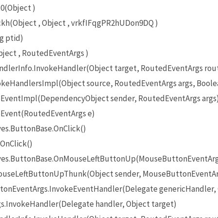
0(Object )
(Object , Object , vrkfIFqgPR2hUDon9DQ )
g ptid)
ect , RoutedEventArgs )
lerInfo.InvokeHandler(Object target, RoutedEventArgs rou
eHandlersImpl(Object source, RoutedEventArgs args, Boole
EventImpl(DependencyObject sender, RoutedEventArgs args
Event(RoutedEventArgs e)
es.ButtonBase.OnClick()
OnClick()
ives.ButtonBase.OnMouseLeftButtonUp(MouseButtonEventArg
useLeftButtonUpThunk(Object sender, MouseButtonEventAr
onEventArgs.InvokeEventHandler(Delegate genericHandler, O
InvokeHandler(Delegate handler, Object target)