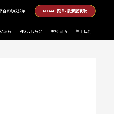
MT4API跟单-最新版获取
平台毫秒级跟单
EA编程
VPS云服务器
财经日历
关于我们