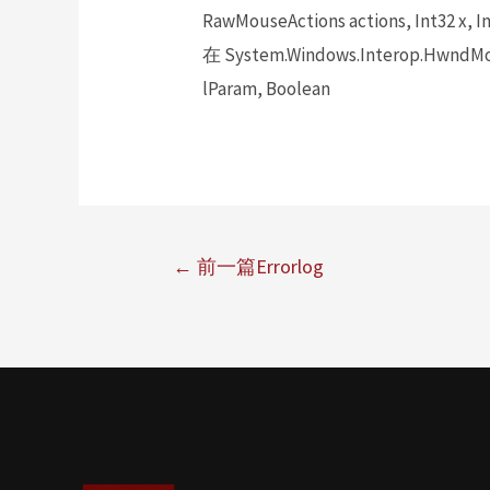
RawMouseActions actions, Int32 x, In
在 System.Windows.Interop.HwndMou
lParam, Boolean
←
前一篇Errorlog