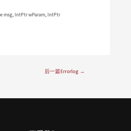
msg, IntPtr wParam, IntPtr
后一篇Errorlog
→