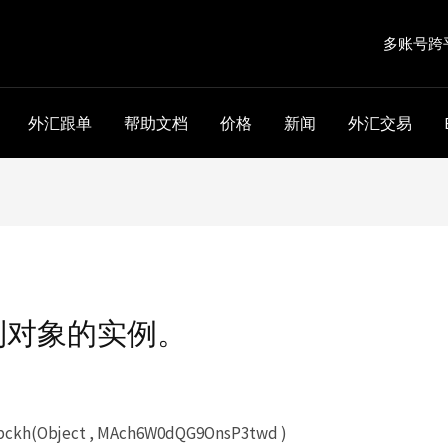
多账号跨
外汇跟单
帮助文档
价格
新闻
外汇交易
到对象的实例。
kh(Object , MAch6W0dQG9OnsP3twd )