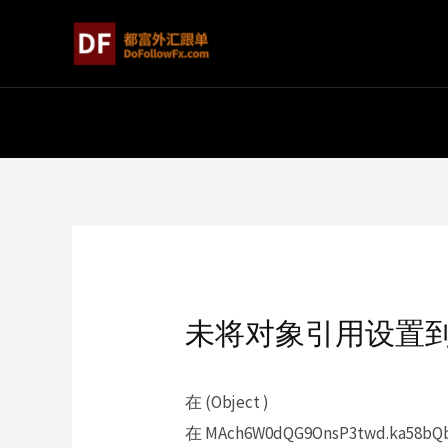
未将对象引用设置
在 (Object )
在 MAch6W0dQG9OnsP3twd.ka58bQbc