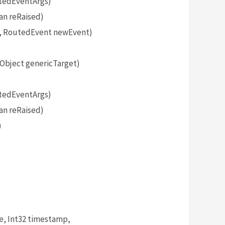
tedEventArgs)
an reRaised)
, RoutedEvent newEvent)
bject genericTarget)
tedEventArgs)
an reRaised)
)
, Int32 timestamp,