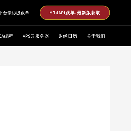
MT4API跟单-最新版获取
平台毫秒级跟单
EA编程
VPS云服务器
财经日历
关于我们