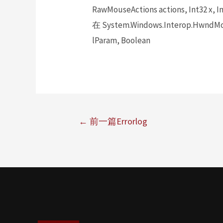
RawMouseActions actions, Int32 x, In
在 System.Windows.Interop.HwndMou
lParam, Boolean
←
前一篇Errorlog