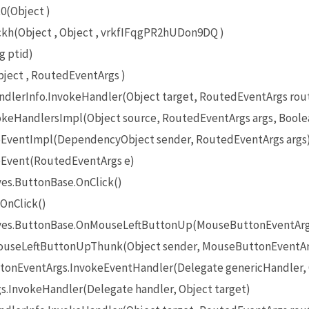
0(Object )
(Object , Object , vrkfIFqgPR2hUDon9DQ )
g ptid)
ect , RoutedEventArgs )
lerInfo.InvokeHandler(Object target, RoutedEventArgs rou
eHandlersImpl(Object source, RoutedEventArgs args, Boole
EventImpl(DependencyObject sender, RoutedEventArgs args
Event(RoutedEventArgs e)
es.ButtonBase.OnClick()
OnClick()
ives.ButtonBase.OnMouseLeftButtonUp(MouseButtonEventArg
useLeftButtonUpThunk(Object sender, MouseButtonEventAr
onEventArgs.InvokeEventHandler(Delegate genericHandler, O
InvokeHandler(Delegate handler, Object target)