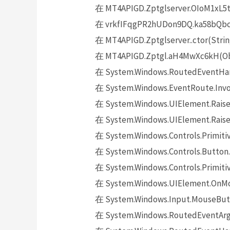
在 MT4APIGD.Zptglserver.OIoM1xL5t
在 vrkfIFqgPR2hUDon9DQ.ka58bQbckh
在 MT4APIGD.Zptglserver..ctor(Strin
在 MT4APIGD.Zptgl.aH4MwXc6kH(Obj
在 System.Windows.RoutedEventHand
在 System.Windows.EventRoute.Invok
在 System.Windows.UIElement.Raise
在 System.Windows.UIElement.Raise
在 System.Windows.Controls.Primitiv
在 System.Windows.Controls.Button.
在 System.Windows.Controls.Primit
在 System.Windows.UIElement.OnMo
在 System.Windows.Input.MouseButt
在 System.Windows.RoutedEventArgs.