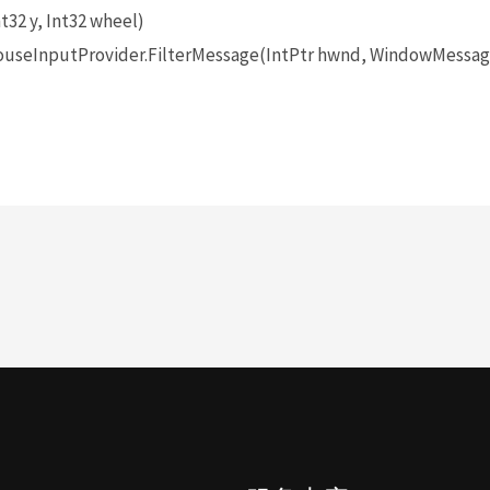
t32 y, Int32 wheel)
seInputProvider.FilterMessage(IntPtr hwnd, WindowMessage 