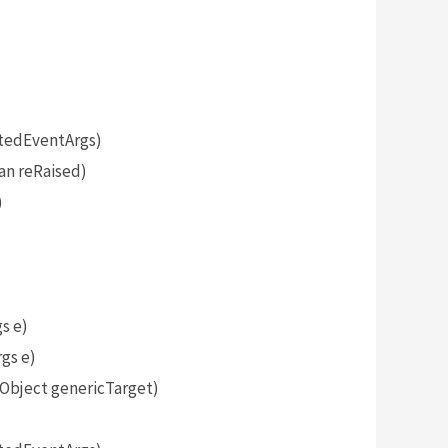
tedEventArgs)
an reRaised)
)
s e)
gs e)
bject genericTarget)