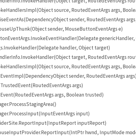
lerInfo.InvokeHandler(Object target, RoutedEventArgs rou
eHandlersImpl(Object source, RoutedEventArgs args, Boole
seEventAs(DependencyObject sender, RoutedEventArgs args
useUpThunk(Object sender, MouseButtonEventArgs e)
onEventArgs.InvokeEventHandler(Delegate genericHandler, O
InvokeHandler(Delegate handler, Object target)
lerInfo.InvokeHandler(Object target, RoutedEventArgs rou
eHandlersImpl(Object source, RoutedEventArgs args, Boole
EventImpl(DependencyObject sender, RoutedEventArgs args
TrustedEvent(RoutedEventArgs args)
Event(RoutedEventArgs args, Boolean trusted)
ger.ProcessStagingArea()
ger.ProcessInput(InputEventArgs input)
iderSite.ReportInput(InputReport inputReport)
seInputProvider.ReportInput(IntPtr hwnd, InputMode mode