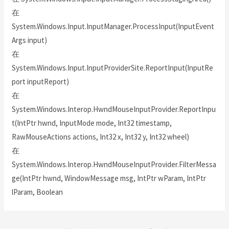
在
System.Windows.Input.InputManager.ProcessInput(InputEvent
Args input)
在
System.Windows.Input.InputProviderSite.ReportInput(InputRe
port inputReport)
在
System.Windows.Interop.HwndMouseInputProvider.ReportInpu
t(IntPtr hwnd, InputMode mode, Int32 timestamp,
RawMouseActions actions, Int32 x, Int32 y, Int32 wheel)
在
System.Windows.Interop.HwndMouseInputProvider.FilterMessa
ge(IntPtr hwnd, WindowMessage msg, IntPtr wParam, IntPtr
lParam, Boolean