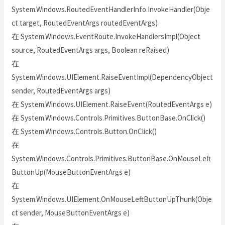
System.Windows.RoutedEventHandlerInfo.InvokeHandler(Obje
ct target, RoutedEventArgs routedEventArgs)
在 System.Windows.EventRoute.InvokeHandlersImpl(Object
source, RoutedEventArgs args, Boolean reRaised)
在
System.Windows.UIElement.RaiseEventImpl(DependencyObject
sender, RoutedEventArgs args)
在 System.Windows.UIElement.RaiseEvent(RoutedEventArgs e)
在 System.Windows.Controls.Primitives.ButtonBase.OnClick()
在 System.Windows.Controls.Button.OnClick()
在
System.Windows.Controls.Primitives.ButtonBase.OnMouseLeft
ButtonUp(MouseButtonEventArgs e)
在
System.Windows.UIElement.OnMouseLeftButtonUpThunk(Obje
ct sender, MouseButtonEventArgs e)