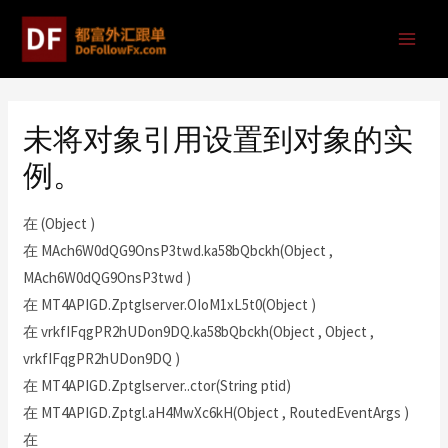
未将对象引用设置到对象的实
例。
在 (Object )
在 MAch6W0dQG9OnsP3twd.ka58bQbckh(Object ,
MAch6W0dQG9OnsP3twd )
在 MT4APIGD.Zptglserver.OIoM1xL5t0(Object )
在 vrkfIFqgPR2hUDon9DQ.ka58bQbckh(Object , Object ,
vrkfIFqgPR2hUDon9DQ )
在 MT4APIGD.Zptglserver..ctor(String ptid)
在 MT4APIGD.Zptgl.aH4MwXc6kH(Object , RoutedEventArgs )
在