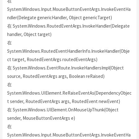
在
System.Windows.Input.MouseButtonEventArgs.InvokeEventHa
ndler(Delegate genericHandler, Object genericTarget)
在 System.Windows.RoutedEventArgs.InvokeHandler(Delegate
handler, Object target)
在
System.Windows.RoutedEventHandlerInfo.InvokeHandler(Obje
ct target, RoutedEventArgs routedEventArgs)
在 System.Windows.EventRoute.InvokeHandlersImpl(Object
source, RoutedEventArgs args, Boolean reRaised)
在
System.Windows.UIElement.ReRaiseEventAs(DependencyObjec
t sender, RoutedEventArgs args, RoutedEvent newEvent)
在 System.Windows.UIElement.OnMouseUpThunk(Object
sender, MouseButtonEventArgs e)
在
System.Windows.Input.MouseButtonEventArgs.InvokeEventHa