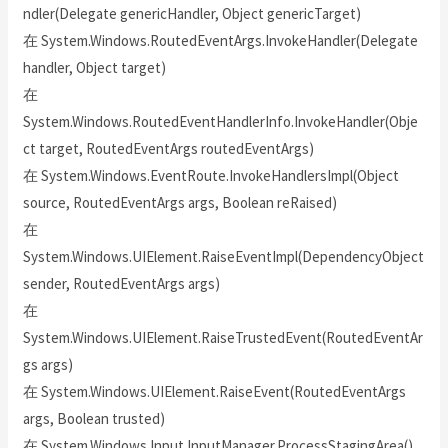
ndler(Delegate genericHandler, Object genericTarget)
在 System.Windows.RoutedEventArgs.InvokeHandler(Delegate
handler, Object target)
在
System.Windows.RoutedEventHandlerInfo.InvokeHandler(Obje
ct target, RoutedEventArgs routedEventArgs)
在 System.Windows.EventRoute.InvokeHandlersImpl(Object
source, RoutedEventArgs args, Boolean reRaised)
在
System.Windows.UIElement.RaiseEventImpl(DependencyObject
sender, RoutedEventArgs args)
在
System.Windows.UIElement.RaiseTrustedEvent(RoutedEventAr
gs args)
在 System.Windows.UIElement.RaiseEvent(RoutedEventArgs
args, Boolean trusted)
在 System.Windows.Input.InputManager.ProcessStagingArea()