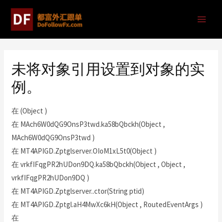
未将对象引用设置到对象的实
例。
在 (Object )
在 MAch6W0dQG9OnsP3twd.ka58bQbckh(Object ,
MAch6W0dQG9OnsP3twd )
在 MT4APIGD.Zptglserver.OIoM1xL5t0(Object )
在 vrkfIFqgPR2hUDon9DQ.ka58bQbckh(Object , Object ,
vrkfIFqgPR2hUDon9DQ )
在 MT4APIGD.Zptglserver..ctor(String ptid)
在 MT4APIGD.Zptgl.aH4MwXc6kH(Object , RoutedEventArgs )
在