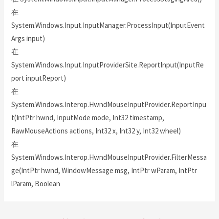
在
System.Windows.Input.InputManager.ProcessInput(InputEvent
Args input)
在
System.Windows.Input.InputProviderSite.ReportInput(InputRe
port inputReport)
在
System.Windows.Interop.HwndMouseInputProvider.ReportInpu
t(IntPtr hwnd, InputMode mode, Int32 timestamp,
RawMouseActions actions, Int32 x, Int32 y, Int32 wheel)
在
System.Windows.Interop.HwndMouseInputProvider.FilterMessa
ge(IntPtr hwnd, WindowMessage msg, IntPtr wParam, IntPtr
lParam, Boolean