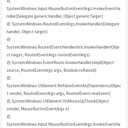
在
System.Windows.Input.MouseButtonEventArgs.InvokeEventHa
ndler(Delegate genericHandler, Object genericTarget)
在 System.Windows.RoutedEventArgs.InvokeHandler(Delegate
handler, Object target)
在
System.Windows.RoutedEventHandlerInfo.InvokeHandler(Obje
ct target, RoutedEventArgs routedEventArgs)
在 System.Windows.EventRoute.InvokeHandlersImpl(Object
source, RoutedEventArgs args, Boolean reRaised)
在
System.Windows.UIElement.ReRaiseEventAs(DependencyObjec
t sender, RoutedEventArgs args, RoutedEvent newEvent)
在 System.Windows.UIElement.OnMouseUpThunk(Object
sender, MouseButtonEventArgs e)
在
System.Windows.Input.MouseButtonEventArgs.InvokeEventHa