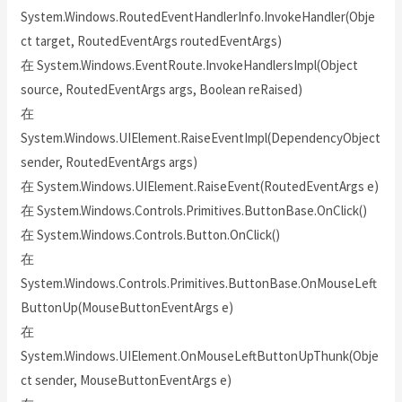
System.Windows.RoutedEventHandlerInfo.InvokeHandler(Obje
ct target, RoutedEventArgs routedEventArgs)
在 System.Windows.EventRoute.InvokeHandlersImpl(Object
source, RoutedEventArgs args, Boolean reRaised)
在
System.Windows.UIElement.RaiseEventImpl(DependencyObject
sender, RoutedEventArgs args)
在 System.Windows.UIElement.RaiseEvent(RoutedEventArgs e)
在 System.Windows.Controls.Primitives.ButtonBase.OnClick()
在 System.Windows.Controls.Button.OnClick()
在
System.Windows.Controls.Primitives.ButtonBase.OnMouseLeft
ButtonUp(MouseButtonEventArgs e)
在
System.Windows.UIElement.OnMouseLeftButtonUpThunk(Obje
ct sender, MouseButtonEventArgs e)