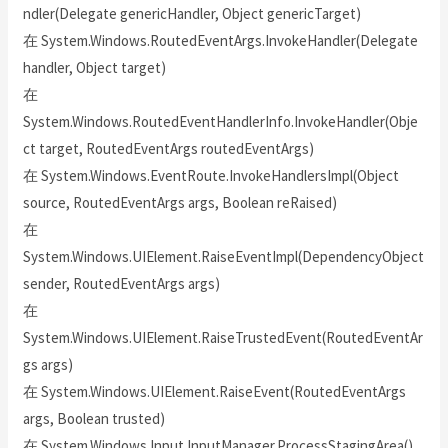
ndler(Delegate genericHandler, Object genericTarget)
在 System.Windows.RoutedEventArgs.InvokeHandler(Delegate
handler, Object target)
在
System.Windows.RoutedEventHandlerInfo.InvokeHandler(Obje
ct target, RoutedEventArgs routedEventArgs)
在 System.Windows.EventRoute.InvokeHandlersImpl(Object
source, RoutedEventArgs args, Boolean reRaised)
在
System.Windows.UIElement.RaiseEventImpl(DependencyObject
sender, RoutedEventArgs args)
在
System.Windows.UIElement.RaiseTrustedEvent(RoutedEventAr
gs args)
在 System.Windows.UIElement.RaiseEvent(RoutedEventArgs
args, Boolean trusted)
在 System.Windows.Input.InputManager.ProcessStagingArea()