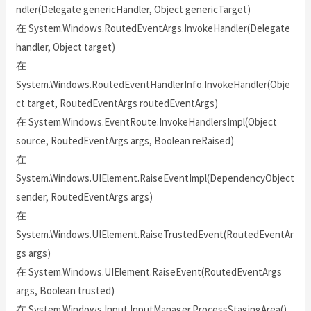
ndler(Delegate genericHandler, Object genericTarget)
在 System.Windows.RoutedEventArgs.InvokeHandler(Delegate
handler, Object target)
在
System.Windows.RoutedEventHandlerInfo.InvokeHandler(Obje
ct target, RoutedEventArgs routedEventArgs)
在 System.Windows.EventRoute.InvokeHandlersImpl(Object
source, RoutedEventArgs args, Boolean reRaised)
在
System.Windows.UIElement.RaiseEventImpl(DependencyObject
sender, RoutedEventArgs args)
在
System.Windows.UIElement.RaiseTrustedEvent(RoutedEventAr
gs args)
在 System.Windows.UIElement.RaiseEvent(RoutedEventArgs
args, Boolean trusted)
在 System.Windows.Input.InputManager.ProcessStagingArea()