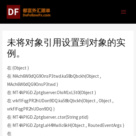
未将对象引用设置到对象的实
例。
在 (Object )
在 MAch6W0dQG9OnsP3twd.ka58bQbckh(Object ,
MAch6W0dQG9OnsP3twd )
在 MT4APIGD.Zptglserver.OIoM1xL5t0(Object )
在 vrkfIFqgPR2hUDon9DQ.ka58bQbckh(Object , Object ,
vrkfIFqgPR2hUDon9DQ )
在 MT4APIGD.Zptglserver..ctor(String ptid)
在 MT4APIGD.Zptgl.aH4MwXc6kH(Object , RoutedEventArgs )
在