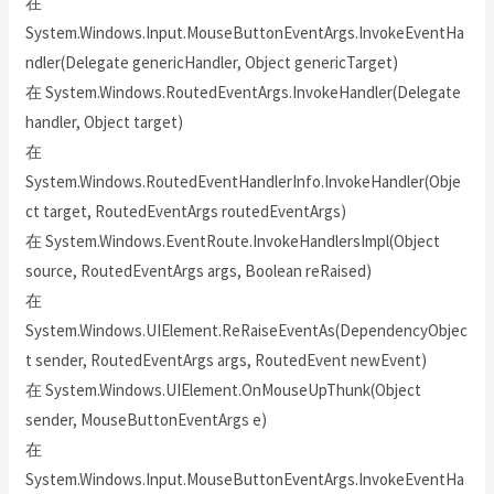
在
System.Windows.Input.MouseButtonEventArgs.InvokeEventHa
ndler(Delegate genericHandler, Object genericTarget)
在 System.Windows.RoutedEventArgs.InvokeHandler(Delegate
handler, Object target)
在
System.Windows.RoutedEventHandlerInfo.InvokeHandler(Obje
ct target, RoutedEventArgs routedEventArgs)
在 System.Windows.EventRoute.InvokeHandlersImpl(Object
source, RoutedEventArgs args, Boolean reRaised)
在
System.Windows.UIElement.ReRaiseEventAs(DependencyObjec
t sender, RoutedEventArgs args, RoutedEvent newEvent)
在 System.Windows.UIElement.OnMouseUpThunk(Object
sender, MouseButtonEventArgs e)
在
System.Windows.Input.MouseButtonEventArgs.InvokeEventHa