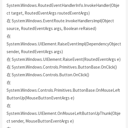
System.Windows.RoutedEventHandlerInfo.InvokeHandler(Obje
ct target, RoutedEventArgs routedEventArgs)
在 System.Windows.EventRoute.InvokeHandlersImpl(Object
source, RoutedEventArgs args, Boolean reRaised)
在
System.Windows.UIElement.RaiseEventImpl(DependencyObject
sender, RoutedEventArgs args)
在 System.Windows.UIElement.RaiseEvent(RoutedEventArgs e)
在 System.Windows.Controls.Primitives.ButtonBase.OnClick()
在 System.Windows.Controls.Button.OnClick()
在
System.Windows.Controls.Primitives.ButtonBase.OnMouseLeft
ButtonUp(MouseButtonEventArgs e)
在
System.Windows.UIElement.OnMouseLeftButtonUpThunk(Obje
ct sender, MouseButtonEventArgs e)