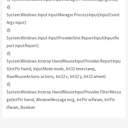
在
System.Windows.Input.InputManager.ProcessInput(InputEvent
Args input)
在
System.Windows.Input.InputProviderSite.ReportInput(InputRe
port inputReport)
在
System.Windows.Interop.HwndMouseInputProvider.ReportInpu
t(IntPtr hwnd, InputMode mode, Int32 timestamp,
RawMouseActions actions, Int32 x, Int32 y, Int32 wheel)
在
System.Windows.Interop.HwndMouseInputProvider.FilterMessa
ge(IntPtr hwnd, WindowMessage msg, IntPtr wParam, IntPtr
lParam, Boolean