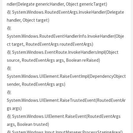
ndler(Delegate genericHandler, Object genericTarget)
在 System.Windows.RoutedEventArgs.InvokeHandler(Delegate
handler, Object target)
在
System.Windows.RoutedEventHandlerInfo.InvokeHandler(Obje
ct target, RoutedEventArgs routedEventArgs)
在 System.Windows.EventRoute.InvokeHandlersImpl(Object
source, RoutedEventArgs args, Boolean reRaised)
在
System.Windows.UIElement.RaiseEventImpl(DependencyObject
sender, RoutedEventArgs args)
在
System.Windows.UIElement.RaiseTrustedEvent(RoutedEventAr
gs args)
在 System.Windows.UIElement.RaiseEvent(RoutedEventArgs
args, Boolean trusted)
在 System.Windows.Input.InputManager.ProcessStagingArea()