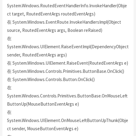
System.Windows.RoutedEventHandlerInfo.InvokeHandler(Obje
ct target, RoutedEventArgs routedEventArgs)
在 System.Windows.EventRoute.InvokeHandlersImpl(Object
source, RoutedEventArgs args, Boolean reRaised)
在
System.Windows.UIElement.RaiseEventImpl(DependencyObject
sender, RoutedEventArgs args)
在 System.Windows.UIElement.RaiseEvent(RoutedEventArgs e)
在 System.Windows.Controls.Primitives.ButtonBase.OnClick()
在 System.Windows.Controls.Button.OnClick()
在
System.Windows.Controls.Primitives.ButtonBase.OnMouseLeft
ButtonUp(MouseButtonEventArgs e)
在
System.Windows.UIElement.OnMouseLeftButtonUpThunk(Obje
ct sender, MouseButtonEventArgs e)