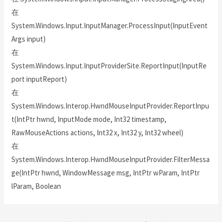
在
System.Windows.Input.InputManager.ProcessInput(InputEvent
Args input)
在
System.Windows.Input.InputProviderSite.ReportInput(InputRe
port inputReport)
在
System.Windows.Interop.HwndMouseInputProvider.ReportInpu
t(IntPtr hwnd, InputMode mode, Int32 timestamp,
RawMouseActions actions, Int32 x, Int32 y, Int32 wheel)
在
System.Windows.Interop.HwndMouseInputProvider.FilterMessa
ge(IntPtr hwnd, WindowMessage msg, IntPtr wParam, IntPtr
lParam, Boolean