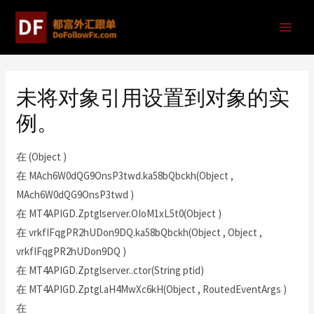
未将对象引用设置到对象的实
例。
在 (Object )
在 MAch6W0dQG9OnsP3twd.ka58bQbckh(Object ,
MAch6W0dQG9OnsP3twd )
在 MT4APIGD.Zptglserver.OIoM1xL5t0(Object )
在 vrkfIFqgPR2hUDon9DQ.ka58bQbckh(Object , Object ,
vrkfIFqgPR2hUDon9DQ )
在 MT4APIGD.Zptglserver..ctor(String ptid)
在 MT4APIGD.Zptgl.aH4MwXc6kH(Object , RoutedEventArgs )
在