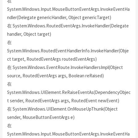
在
System.Windows.Input.MouseButtonEventArgs.InvokeEventHa
ndler(Delegate genericHandler, Object genericTarget)
在 System.Windows.RoutedEventArgs.InvokeHandler(Delegate
handler, Object target)
在
System.Windows.RoutedEventHandlerInfo.InvokeHandler(Obje
ct target, RoutedEventArgs routedEventArgs)
在 System.Windows.EventRoute.InvokeHandlersImpl(Object
source, RoutedEventArgs args, Boolean reRaised)
在
System.Windows.UIElement.ReRaiseEventAs(DependencyObjec
t sender, RoutedEventArgs args, RoutedEvent newEvent)
在 System.Windows.UIElement.OnMouseUpThunk(Object
sender, MouseButtonEventArgs e)
在
System.Windows.Input.MouseButtonEventArgs.InvokeEventHa