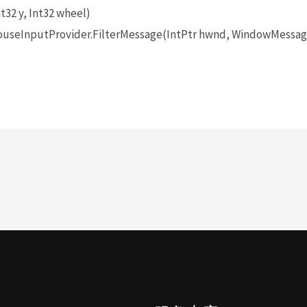
t32 y, Int32 wheel)
seInputProvider.FilterMessage(IntPtr hwnd, WindowMessage 