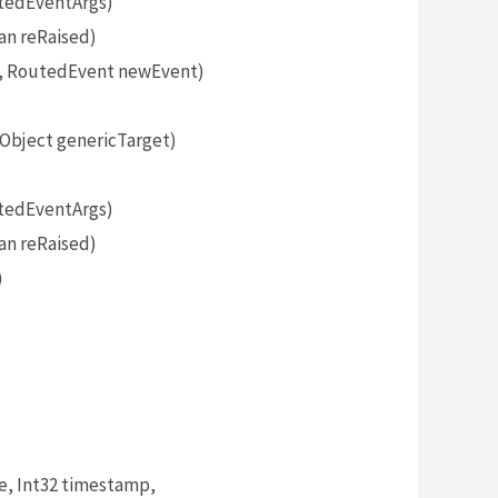
tedEventArgs)
an reRaised)
, RoutedEvent newEvent)
bject genericTarget)
tedEventArgs)
an reRaised)
)
, Int32 timestamp,