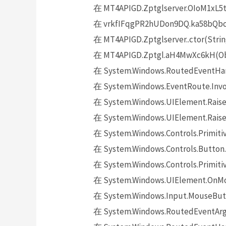
在 MT4APIGD.Zptglserver.OIoM1xL5t
在 vrkfIFqgPR2hUDon9DQ.ka58bQbckh
在 MT4APIGD.Zptglserver..ctor(Strin
在 MT4APIGD.Zptgl.aH4MwXc6kH(Obj
在 System.Windows.RoutedEventHand
在 System.Windows.EventRoute.Invok
在 System.Windows.UIElement.Raise
在 System.Windows.UIElement.Raise
在 System.Windows.Controls.Primitiv
在 System.Windows.Controls.Button.
在 System.Windows.Controls.Primit
在 System.Windows.UIElement.OnMo
在 System.Windows.Input.MouseButt
在 System.Windows.RoutedEventArgs.