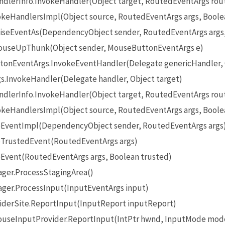
lerInfo.InvokeHandler(Object target, RoutedEventArgs rou
eHandlersImpl(Object source, RoutedEventArgs args, Boole
seEventAs(DependencyObject sender, RoutedEventArgs args
useUpThunk(Object sender, MouseButtonEventArgs e)
onEventArgs.InvokeEventHandler(Delegate genericHandler, O
InvokeHandler(Delegate handler, Object target)
lerInfo.InvokeHandler(Object target, RoutedEventArgs rou
eHandlersImpl(Object source, RoutedEventArgs args, Boole
EventImpl(DependencyObject sender, RoutedEventArgs args
TrustedEvent(RoutedEventArgs args)
Event(RoutedEventArgs args, Boolean trusted)
ger.ProcessStagingArea()
ger.ProcessInput(InputEventArgs input)
iderSite.ReportInput(InputReport inputReport)
seInputProvider.ReportInput(IntPtr hwnd, InputMode mode