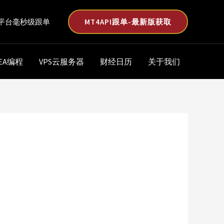
MT4API跟单-最新版获取
平台毫秒级跟单
EA编程
VPS云服务器
财经日历
关于我们