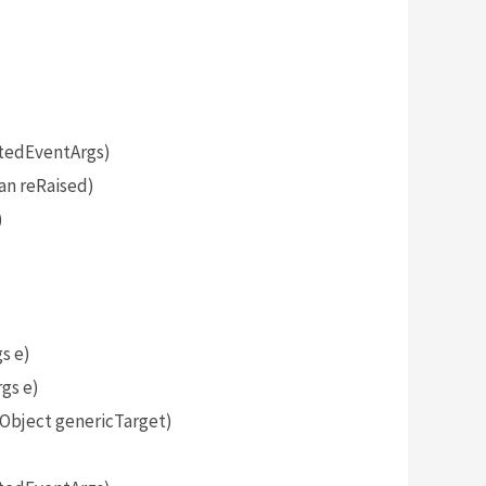
tedEventArgs)
an reRaised)
)
s e)
gs e)
bject genericTarget)