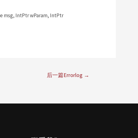
msg, IntPtr wParam, IntPtr
后一篇Errorlog
→