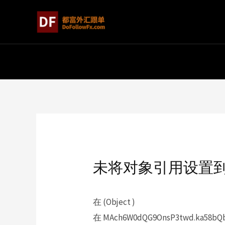
未将对象引用设置
在 (Object )
在 MAch6W0dQG9OnsP3twd.ka58bQbc