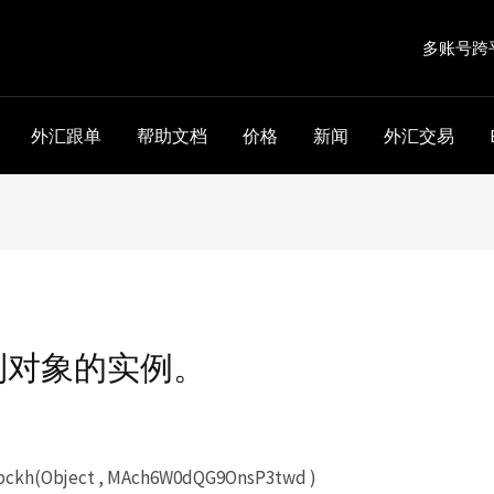
多账号跨
外汇跟单
帮助文档
价格
新闻
外汇交易
到对象的实例。
kh(Object , MAch6W0dQG9OnsP3twd )