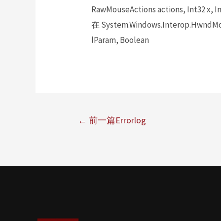
RawMouseActions actions, Int32 x, In
在 System.Windows.Interop.HwndMou
lParam, Boolean
←
前一篇Errorlog