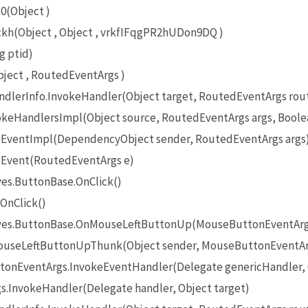
0(Object )
(Object , Object , vrkfIFqgPR2hUDon9DQ )
g ptid)
ect , RoutedEventArgs )
lerInfo.InvokeHandler(Object target, RoutedEventArgs rou
eHandlersImpl(Object source, RoutedEventArgs args, Boole
EventImpl(DependencyObject sender, RoutedEventArgs args
Event(RoutedEventArgs e)
es.ButtonBase.OnClick()
OnClick()
ives.ButtonBase.OnMouseLeftButtonUp(MouseButtonEventArg
useLeftButtonUpThunk(Object sender, MouseButtonEventAr
onEventArgs.InvokeEventHandler(Delegate genericHandler, O
InvokeHandler(Delegate handler, Object target)