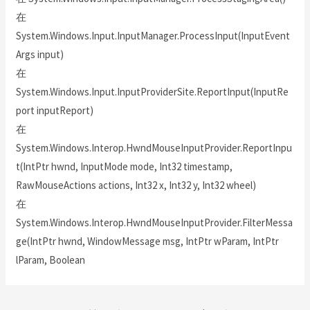
在
System.Windows.Input.InputManager.ProcessInput(InputEvent
Args input)
在
System.Windows.Input.InputProviderSite.ReportInput(InputRe
port inputReport)
在
System.Windows.Interop.HwndMouseInputProvider.ReportInpu
t(IntPtr hwnd, InputMode mode, Int32 timestamp,
RawMouseActions actions, Int32 x, Int32 y, Int32 wheel)
在
System.Windows.Interop.HwndMouseInputProvider.FilterMessa
ge(IntPtr hwnd, WindowMessage msg, IntPtr wParam, IntPtr
lParam, Boolean