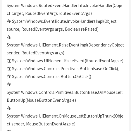
System.Windows.RoutedEventHandlerInfo.InvokeHandler(Obje
ct target, RoutedEventArgs routedEventArgs)
在 System.Windows.EventRoute.InvokeHandlersImpl(Object
source, RoutedEventArgs args, Boolean reRaised)
在
System.Windows.UIElement.RaiseEventImpl(DependencyObject
sender, RoutedEventArgs args)
在 System.Windows.UIElement.RaiseEvent(RoutedEventArgs e)
在 System.Windows.Controls.Primitives.ButtonBase.OnClick()
在 System.Windows.Controls.Button.OnClick()
在
System.Windows.Controls.Primitives.ButtonBase.OnMouseLeft
ButtonUp(MouseButtonEventArgs e)
在
System.Windows.UIElement.OnMouseLeftButtonUpThunk(Obje
ct sender, MouseButtonEventArgs e)