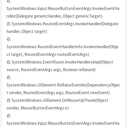
在
System.Windows.Input.MouseButtonEventArgs.InvokeEventHa
ndler(Delegate genericHandler, Object genericTarget)
在 System.Windows.RoutedEventArgs.InvokeHandler(Delegate
handler, Object target)
在
System.Windows.RoutedEventHandlerInfo.InvokeHandler(Obje
ct target, RoutedEventArgs routedEventArgs)
在 System.Windows.EventRoute.InvokeHandlersImpl(Object
source, RoutedEventArgs args, Boolean reRaised)
在
System.Windows.UIElement.ReRaiseEventAs(DependencyObjec
t sender, RoutedEventArgs args, RoutedEvent newEvent)
在 System.Windows.UIElement.OnMouseUpThunk(Object
sender, MouseButtonEventArgs e)
在
System.Windows.Input.MouseButtonEventArgs.InvokeEventHa