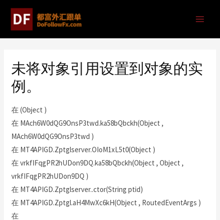
未将对象引用设置到对象的实
例。
在 (Object )
在 MAch6W0dQG9OnsP3twd.ka58bQbckh(Object ,
MAch6W0dQG9OnsP3twd )
在 MT4APIGD.Zptglserver.OIoM1xL5t0(Object )
在 vrkfIFqgPR2hUDon9DQ.ka58bQbckh(Object , Object ,
vrkfIFqgPR2hUDon9DQ )
在 MT4APIGD.Zptglserver..ctor(String ptid)
在 MT4APIGD.Zptgl.aH4MwXc6kH(Object , RoutedEventArgs )
在