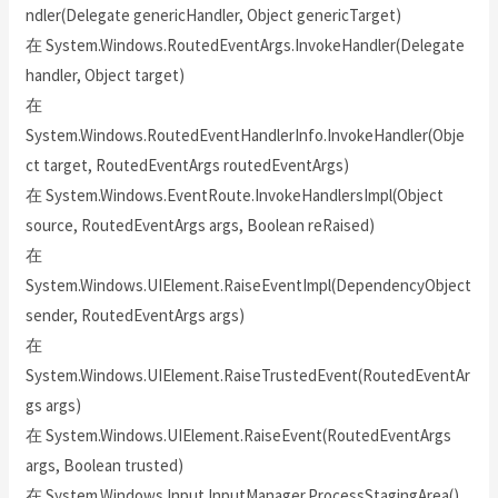
ndler(Delegate genericHandler, Object genericTarget)
在 System.Windows.RoutedEventArgs.InvokeHandler(Delegate
handler, Object target)
在
System.Windows.RoutedEventHandlerInfo.InvokeHandler(Obje
ct target, RoutedEventArgs routedEventArgs)
在 System.Windows.EventRoute.InvokeHandlersImpl(Object
source, RoutedEventArgs args, Boolean reRaised)
在
System.Windows.UIElement.RaiseEventImpl(DependencyObject
sender, RoutedEventArgs args)
在
System.Windows.UIElement.RaiseTrustedEvent(RoutedEventAr
gs args)
在 System.Windows.UIElement.RaiseEvent(RoutedEventArgs
args, Boolean trusted)
在 System.Windows.Input.InputManager.ProcessStagingArea()