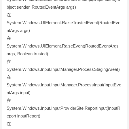
bject sender, RoutedEventArgs args)
在
System.Windows.UIElement.RaiseTrustedEvent(RoutedEve
ntArgs args)
在
System.Windows.UIElement.RaiseEvent(RoutedEventArgs
args, Boolean trusted)
在
System.Windows.Input.InputManager.ProcessStagingArea()
在
System.Windows.Input.InputManager.ProcessInput(InputEve
ntArgs input)
在
System.Windows.Input.InputProviderSite.ReportInput(InputR
eport inputReport)
在