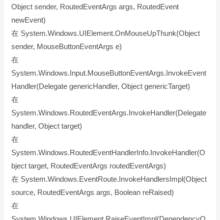
Object sender, RoutedEventArgs args, RoutedEvent
newEvent)
在 System.Windows.UIElement.OnMouseUpThunk(Object
sender, MouseButtonEventArgs e)
在
System.Windows.Input.MouseButtonEventArgs.InvokeEvent
Handler(Delegate genericHandler, Object genericTarget)
在
System.Windows.RoutedEventArgs.InvokeHandler(Delegate
handler, Object target)
在
System.Windows.RoutedEventHandlerInfo.InvokeHandler(O
bject target, RoutedEventArgs routedEventArgs)
在 System.Windows.EventRoute.InvokeHandlersImpl(Object
source, RoutedEventArgs args, Boolean reRaised)
在
System.Windows.UIElement.RaiseEventImpl(DependencyO