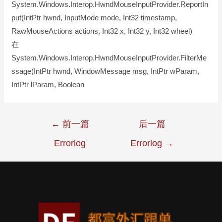
System.Windows.Interop.HwndMouseInputProvider.ReportIn
put(IntPtr hwnd, InputMode mode, Int32 timestamp,
RawMouseActions actions, Int32 x, Int32 y, Int32 wheel)
在
System.Windows.Interop.HwndMouseInputProvider.FilterMe
ssage(IntPtr hwnd, WindowMessage msg, IntPtr wParam,
IntPtr lParam, Boolean
←
前一篇
后一篇
Errorlog
Errorlog
→