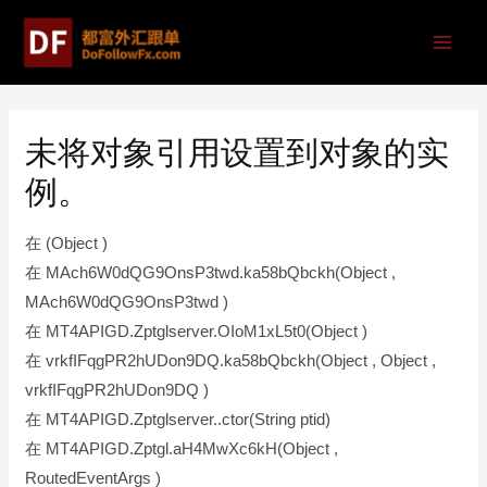
未将对象引用设置到对象的实
例。
在 (Object )
在 MAch6W0dQG9OnsP3twd.ka58bQbckh(Object ,
MAch6W0dQG9OnsP3twd )
在 MT4APIGD.Zptglserver.OIoM1xL5t0(Object )
在 vrkfIFqgPR2hUDon9DQ.ka58bQbckh(Object , Object ,
vrkfIFqgPR2hUDon9DQ )
在 MT4APIGD.Zptglserver..ctor(String ptid)
在 MT4APIGD.Zptgl.aH4MwXc6kH(Object ,
RoutedEventArgs )