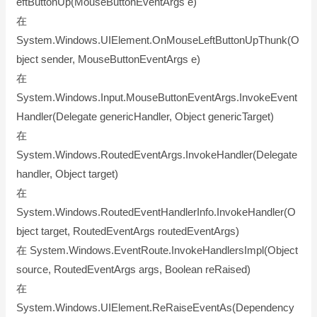
eftButtonUp(MouseButtonEventArgs e)
在
System.Windows.UIElement.OnMouseLeftButtonUpThunk(O
bject sender, MouseButtonEventArgs e)
在
System.Windows.Input.MouseButtonEventArgs.InvokeEvent
Handler(Delegate genericHandler, Object genericTarget)
在
System.Windows.RoutedEventArgs.InvokeHandler(Delegate
handler, Object target)
在
System.Windows.RoutedEventHandlerInfo.InvokeHandler(O
bject target, RoutedEventArgs routedEventArgs)
在 System.Windows.EventRoute.InvokeHandlersImpl(Object
source, RoutedEventArgs args, Boolean reRaised)
在
System.Windows.UIElement.ReRaiseEventAs(Dependency