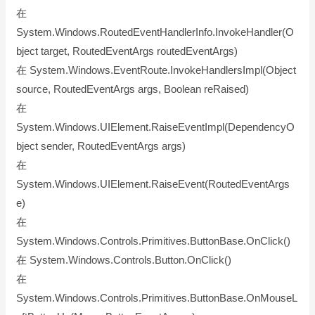
在
System.Windows.RoutedEventHandlerInfo.InvokeHandler(O
bject target, RoutedEventArgs routedEventArgs)
在 System.Windows.EventRoute.InvokeHandlersImpl(Object
source, RoutedEventArgs args, Boolean reRaised)
在
System.Windows.UIElement.RaiseEventImpl(DependencyO
bject sender, RoutedEventArgs args)
在
System.Windows.UIElement.RaiseEvent(RoutedEventArgs
e)
在
System.Windows.Controls.Primitives.ButtonBase.OnClick()
在 System.Windows.Controls.Button.OnClick()
在
System.Windows.Controls.Primitives.ButtonBase.OnMouseL