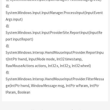
在
System.Windows.Input.InputManager.ProcessInput(InputEvent
Args input)
在
System.Windows.Input.InputProviderSite.ReportInput(InputRe
port inputReport)
在
System.Windows.Interop.HwndMouseInputProvider.ReportInpu
t(IntPtr hwnd, InputMode mode, Int32 timestamp,
RawMouseActions actions, Int32 x, Int32 y, Int32 wheel)
在
System.Windows.Interop.HwndMouseInputProvider.FilterMessa
ge(IntPtr hwnd, WindowMessage msg, IntPtr wParam, IntPtr
lParam, Boolean