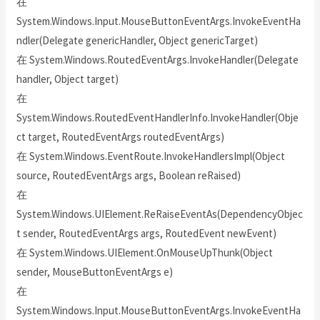
在
System.Windows.Input.MouseButtonEventArgs.InvokeEventHa
ndler(Delegate genericHandler, Object genericTarget)
在 System.Windows.RoutedEventArgs.InvokeHandler(Delegate
handler, Object target)
在
System.Windows.RoutedEventHandlerInfo.InvokeHandler(Obje
ct target, RoutedEventArgs routedEventArgs)
在 System.Windows.EventRoute.InvokeHandlersImpl(Object
source, RoutedEventArgs args, Boolean reRaised)
在
System.Windows.UIElement.ReRaiseEventAs(DependencyObjec
t sender, RoutedEventArgs args, RoutedEvent newEvent)
在 System.Windows.UIElement.OnMouseUpThunk(Object
sender, MouseButtonEventArgs e)
在
System.Windows.Input.MouseButtonEventArgs.InvokeEventHa