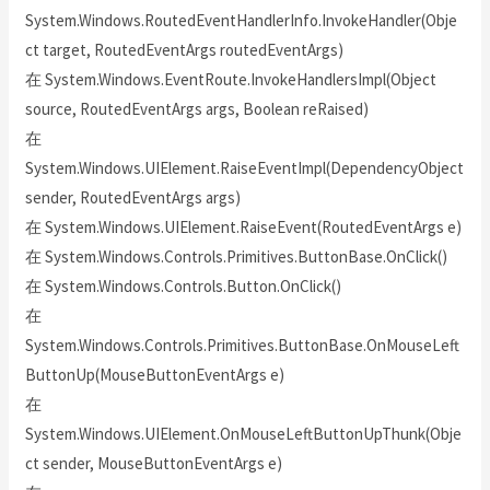
System.Windows.RoutedEventHandlerInfo.InvokeHandler(Obje
ct target, RoutedEventArgs routedEventArgs)
在 System.Windows.EventRoute.InvokeHandlersImpl(Object
source, RoutedEventArgs args, Boolean reRaised)
在
System.Windows.UIElement.RaiseEventImpl(DependencyObject
sender, RoutedEventArgs args)
在 System.Windows.UIElement.RaiseEvent(RoutedEventArgs e)
在 System.Windows.Controls.Primitives.ButtonBase.OnClick()
在 System.Windows.Controls.Button.OnClick()
在
System.Windows.Controls.Primitives.ButtonBase.OnMouseLeft
ButtonUp(MouseButtonEventArgs e)
在
System.Windows.UIElement.OnMouseLeftButtonUpThunk(Obje
ct sender, MouseButtonEventArgs e)