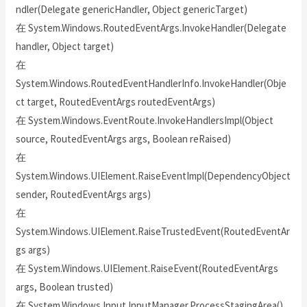
ndler(Delegate genericHandler, Object genericTarget)
在 System.Windows.RoutedEventArgs.InvokeHandler(Delegate
handler, Object target)
在
System.Windows.RoutedEventHandlerInfo.InvokeHandler(Obje
ct target, RoutedEventArgs routedEventArgs)
在 System.Windows.EventRoute.InvokeHandlersImpl(Object
source, RoutedEventArgs args, Boolean reRaised)
在
System.Windows.UIElement.RaiseEventImpl(DependencyObject
sender, RoutedEventArgs args)
在
System.Windows.UIElement.RaiseTrustedEvent(RoutedEventAr
gs args)
在 System.Windows.UIElement.RaiseEvent(RoutedEventArgs
args, Boolean trusted)
在 System.Windows.Input.InputManager.ProcessStagingArea()