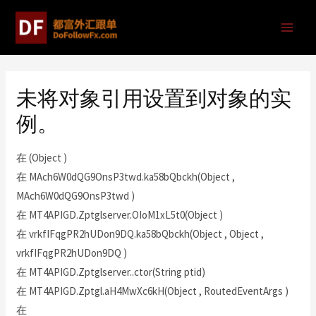
未将对象引用设置到对象的实
例。
在 (Object )
在 MAch6W0dQG9OnsP3twd.ka58bQbckh(Object ,
MAch6W0dQG9OnsP3twd )
在 MT4APIGD.Zptglserver.OIoM1xL5t0(Object )
在 vrkfIFqgPR2hUDon9DQ.ka58bQbckh(Object , Object ,
vrkfIFqgPR2hUDon9DQ )
在 MT4APIGD.Zptglserver..ctor(String ptid)
在 MT4APIGD.Zptgl.aH4MwXc6kH(Object , RoutedEventArgs )
在