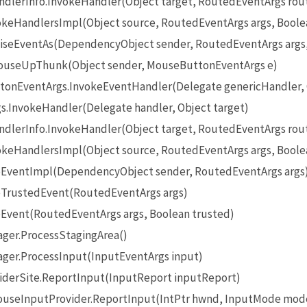
lerInfo.InvokeHandler(Object target, RoutedEventArgs rou
eHandlersImpl(Object source, RoutedEventArgs args, Boole
seEventAs(DependencyObject sender, RoutedEventArgs args
useUpThunk(Object sender, MouseButtonEventArgs e)
onEventArgs.InvokeEventHandler(Delegate genericHandler, O
InvokeHandler(Delegate handler, Object target)
lerInfo.InvokeHandler(Object target, RoutedEventArgs rou
eHandlersImpl(Object source, RoutedEventArgs args, Boole
EventImpl(DependencyObject sender, RoutedEventArgs args
TrustedEvent(RoutedEventArgs args)
Event(RoutedEventArgs args, Boolean trusted)
ger.ProcessStagingArea()
ger.ProcessInput(InputEventArgs input)
iderSite.ReportInput(InputReport inputReport)
seInputProvider.ReportInput(IntPtr hwnd, InputMode mode