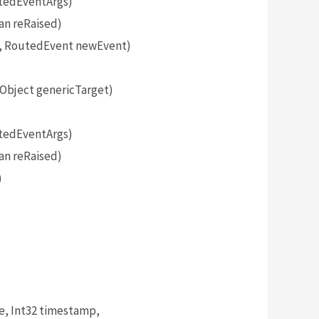
tedEventArgs)
an reRaised)
, RoutedEvent newEvent)
bject genericTarget)
tedEventArgs)
an reRaised)
)
, Int32 timestamp,