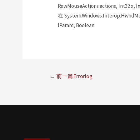
RawMouseActions actions, Int32 x, In
在 System.Windows.Interop.HwndMou
lParam, Boolean
←
前一篇Errorlog