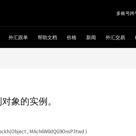
多账号跨
外汇跟单
帮助文档
价格
新闻
外汇交易
到对象的实例。
kh(Object , MAch6W0dQG9OnsP3twd )