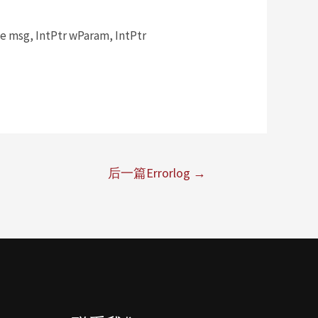
msg, IntPtr wParam, IntPtr
后一篇Errorlog
→