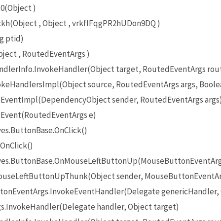
0(Object )
(Object , Object , vrkfIFqgPR2hUDon9DQ )
g ptid)
ect , RoutedEventArgs )
lerInfo.InvokeHandler(Object target, RoutedEventArgs rou
eHandlersImpl(Object source, RoutedEventArgs args, Boole
EventImpl(DependencyObject sender, RoutedEventArgs args
Event(RoutedEventArgs e)
es.ButtonBase.OnClick()
OnClick()
ives.ButtonBase.OnMouseLeftButtonUp(MouseButtonEventArg
useLeftButtonUpThunk(Object sender, MouseButtonEventAr
onEventArgs.InvokeEventHandler(Delegate genericHandler, O
InvokeHandler(Delegate handler, Object target)