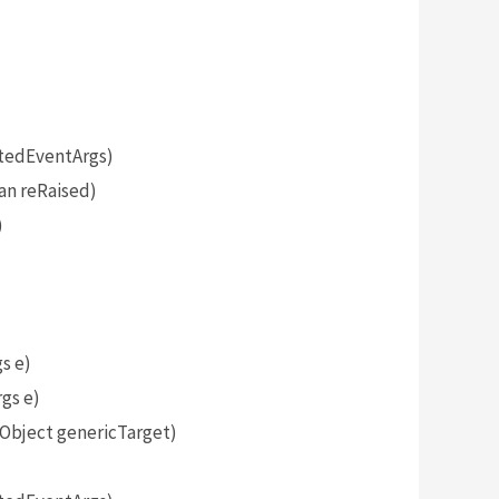
tedEventArgs)
an reRaised)
)
s e)
gs e)
bject genericTarget)