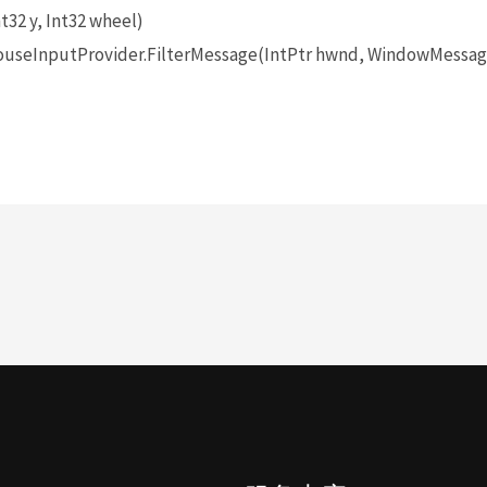
t32 y, Int32 wheel)
seInputProvider.FilterMessage(IntPtr hwnd, WindowMessage 