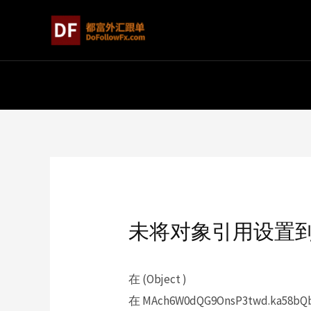
未将对象引用设置
在 (Object )
在 MAch6W0dQG9OnsP3twd.ka58bQbc