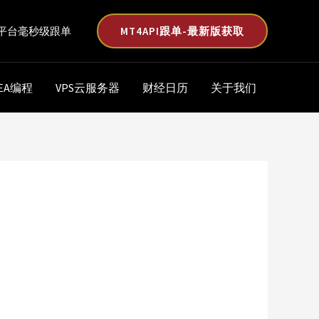
MT4API跟单-最新版获取
平台毫秒级跟单
EA编程
VPS云服务器
财经日历
关于我们