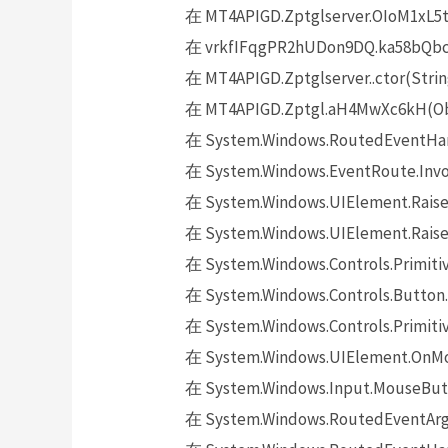
在 MT4APIGD.Zptglserver.OIoM1xL5t
在 vrkfIFqgPR2hUDon9DQ.ka58bQbckh
在 MT4APIGD.Zptglserver..ctor(Strin
在 MT4APIGD.Zptgl.aH4MwXc6kH(Obj
在 System.Windows.RoutedEventHand
在 System.Windows.EventRoute.Invok
在 System.Windows.UIElement.Raise
在 System.Windows.UIElement.Raise
在 System.Windows.Controls.Primitiv
在 System.Windows.Controls.Button.
在 System.Windows.Controls.Primit
在 System.Windows.UIElement.OnMo
在 System.Windows.Input.MouseButt
在 System.Windows.RoutedEventArgs.