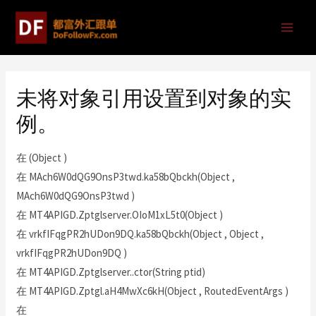
未将对象引用设置到对象的实
例。
在 (Object )
在 MAch6W0dQG9OnsP3twd.ka58bQbckh(Object ,
MAch6W0dQG9OnsP3twd )
在 MT4APIGD.Zptglserver.OIoM1xL5t0(Object )
在 vrkfIFqgPR2hUDon9DQ.ka58bQbckh(Object , Object ,
vrkfIFqgPR2hUDon9DQ )
在 MT4APIGD.Zptglserver..ctor(String ptid)
在 MT4APIGD.Zptgl.aH4MwXc6kH(Object , RoutedEventArgs )
在