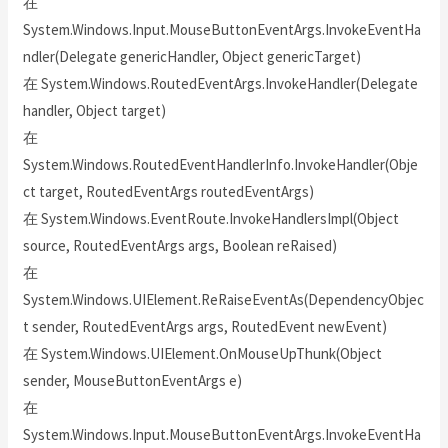
在
System.Windows.Input.MouseButtonEventArgs.InvokeEventHa
ndler(Delegate genericHandler, Object genericTarget)
在 System.Windows.RoutedEventArgs.InvokeHandler(Delegate
handler, Object target)
在
System.Windows.RoutedEventHandlerInfo.InvokeHandler(Obje
ct target, RoutedEventArgs routedEventArgs)
在 System.Windows.EventRoute.InvokeHandlersImpl(Object
source, RoutedEventArgs args, Boolean reRaised)
在
System.Windows.UIElement.ReRaiseEventAs(DependencyObjec
t sender, RoutedEventArgs args, RoutedEvent newEvent)
在 System.Windows.UIElement.OnMouseUpThunk(Object
sender, MouseButtonEventArgs e)
在
System.Windows.Input.MouseButtonEventArgs.InvokeEventHa