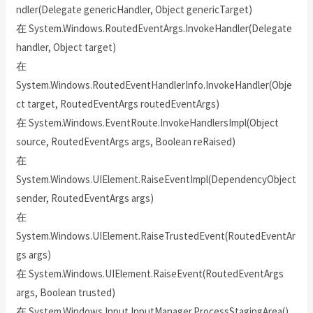
ndler(Delegate genericHandler, Object genericTarget)
在 System.Windows.RoutedEventArgs.InvokeHandler(Delegate
handler, Object target)
在
System.Windows.RoutedEventHandlerInfo.InvokeHandler(Obje
ct target, RoutedEventArgs routedEventArgs)
在 System.Windows.EventRoute.InvokeHandlersImpl(Object
source, RoutedEventArgs args, Boolean reRaised)
在
System.Windows.UIElement.RaiseEventImpl(DependencyObject
sender, RoutedEventArgs args)
在
System.Windows.UIElement.RaiseTrustedEvent(RoutedEventAr
gs args)
在 System.Windows.UIElement.RaiseEvent(RoutedEventArgs
args, Boolean trusted)
在 System.Windows.Input.InputManager.ProcessStagingArea()