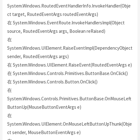
System.Windows.RoutedEventHandlerInfo.InvokeHandler(Obje
ct target, RoutedEventArgs routedEventArgs)
在 System.Windows.EventRoute.InvokeHandlersImpl(Object
source, RoutedEventArgs args, Boolean reRaised)
在
System.Windows.UIElement.RaiseEventImpl(DependencyObject
sender, RoutedEventArgs args)
在 System.Windows.UIElement.RaiseEvent(RoutedEventArgs e)
在 System.Windows.Controls.Primitives.ButtonBase.OnClick()
在 System.Windows.Controls.Button.OnClick()
在
System.Windows.Controls.Primitives.ButtonBase.OnMouseLeft
ButtonUp(MouseButtonEventArgs e)
在
System.Windows.UIElement.OnMouseLeftButtonUpThunk(Obje
ct sender, MouseButtonEventArgs e)