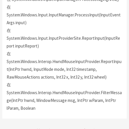
在
System.Windows.Input.InputManager.ProcessInput(InputEvent
Args input)
在
System.Windows.Input.InputProviderSite.ReportInput(InputRe
port inputReport)
在
System.Windows.Interop.HwndMouseInputProvider.ReportInpu
t(IntPtr hwnd, InputMode mode, Int32 timestamp,
RawMouseActions actions, Int32 x, Int32 y, Int32 wheel)
在
System.Windows.Interop.HwndMouseInputProvider.FilterMessa
ge(IntPtr hwnd, WindowMessage msg, IntPtr wParam, IntPtr
lParam, Boolean