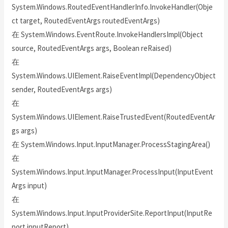
System.Windows.RoutedEventHandlerInfo.InvokeHandler(Obje
ct target, RoutedEventArgs routedEventArgs)
在 System.Windows.EventRoute.InvokeHandlersImpl(Object
source, RoutedEventArgs args, Boolean reRaised)
在
System.Windows.UIElement.RaiseEventImpl(DependencyObject
sender, RoutedEventArgs args)
在
System.Windows.UIElement.RaiseTrustedEvent(RoutedEventAr
gs args)
在 System.Windows.Input.InputManager.ProcessStagingArea()
在
System.Windows.Input.InputManager.ProcessInput(InputEvent
Args input)
在
System.Windows.Input.InputProviderSite.ReportInput(InputRe
port inputReport)