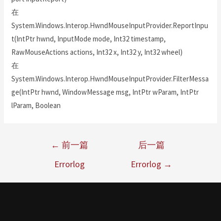
在
System.Windows.Interop.HwndMouseInputProvider.ReportInpu
t(IntPtr hwnd, InputMode mode, Int32 timestamp,
RawMouseActions actions, Int32 x, Int32 y, Int32 wheel)
在
System.Windows.Interop.HwndMouseInputProvider.FilterMessa
ge(IntPtr hwnd, WindowMessage msg, IntPtr wParam, IntPtr
lParam, Boolean
←
前一篇
后一篇
Errorlog
Errorlog
→