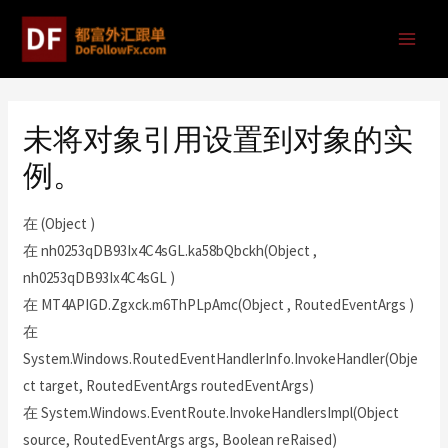
未将对象引用设置到对象的实
例。
在 (Object )
在 nh0253qDB93Ix4C4sGL.ka58bQbckh(Object ,
nh0253qDB93Ix4C4sGL )
在 MT4APIGD.Zgxck.m6ThPLpAmc(Object , RoutedEventArgs )
在
System.Windows.RoutedEventHandlerInfo.InvokeHandler(Obje
ct target, RoutedEventArgs routedEventArgs)
在 System.Windows.EventRoute.InvokeHandlersImpl(Object
source, RoutedEventArgs args, Boolean reRaised)