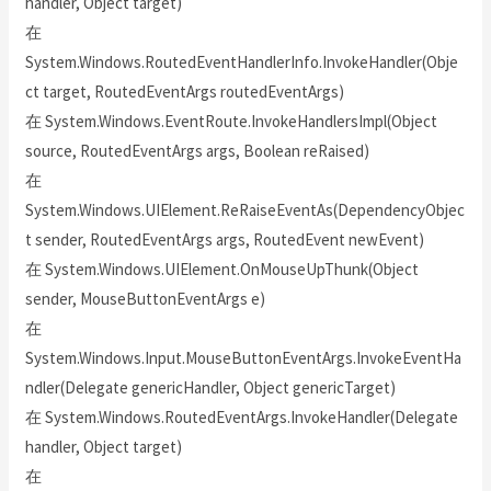
handler, Object target)
在
System.Windows.RoutedEventHandlerInfo.InvokeHandler(Obje
ct target, RoutedEventArgs routedEventArgs)
在 System.Windows.EventRoute.InvokeHandlersImpl(Object
source, RoutedEventArgs args, Boolean reRaised)
在
System.Windows.UIElement.ReRaiseEventAs(DependencyObjec
t sender, RoutedEventArgs args, RoutedEvent newEvent)
在 System.Windows.UIElement.OnMouseUpThunk(Object
sender, MouseButtonEventArgs e)
在
System.Windows.Input.MouseButtonEventArgs.InvokeEventHa
ndler(Delegate genericHandler, Object genericTarget)
在 System.Windows.RoutedEventArgs.InvokeHandler(Delegate
handler, Object target)
在