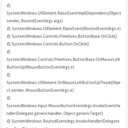
在
System.Windows.UIElement.RaiseEventImpl(DependencyObject
sender, RoutedEventArgs args)
在 System.Windows.UIElement.RaiseEvent(RoutedEventArgs e)
在 System.Windows.Controls.Primitives.ButtonBase.OnClick()
在 System.Windows.Controls.Button.OnClick()
在
System.Windows.Controls.Primitives.ButtonBase.OnMouseLeft
ButtonUp(MouseButtonEventArgs e)
在
System.Windows.UIElement.OnMouseLeftButtonUpThunk(Obje
ct sender, MouseButtonEventArgs e)
在
System.Windows.Input.MouseButtonEventArgs.InvokeEventHa
ndler(Delegate genericHandler, Object genericTarget)
在 System.Windows.RoutedEventArgs.InvokeHandler(Delegate