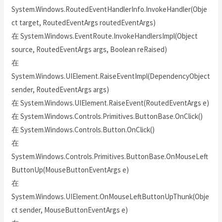
System.Windows.RoutedEventHandlerInfo.InvokeHandler(Obje
ct target, RoutedEventArgs routedEventArgs)
在 System.Windows.EventRoute.InvokeHandlersImpl(Object
source, RoutedEventArgs args, Boolean reRaised)
在
System.Windows.UIElement.RaiseEventImpl(DependencyObject
sender, RoutedEventArgs args)
在 System.Windows.UIElement.RaiseEvent(RoutedEventArgs e)
在 System.Windows.Controls.Primitives.ButtonBase.OnClick()
在 System.Windows.Controls.Button.OnClick()
在
System.Windows.Controls.Primitives.ButtonBase.OnMouseLeft
ButtonUp(MouseButtonEventArgs e)
在
System.Windows.UIElement.OnMouseLeftButtonUpThunk(Obje
ct sender, MouseButtonEventArgs e)