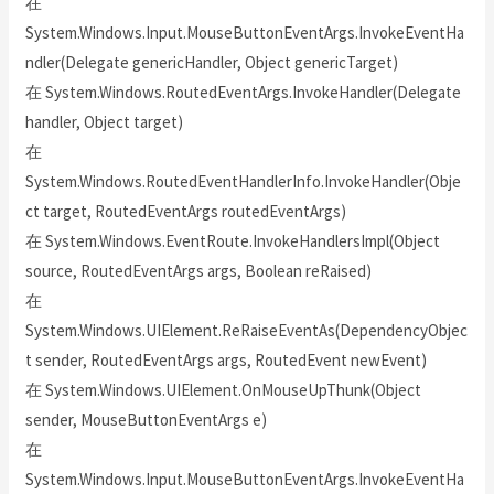
在
System.Windows.Input.MouseButtonEventArgs.InvokeEventHa
ndler(Delegate genericHandler, Object genericTarget)
在 System.Windows.RoutedEventArgs.InvokeHandler(Delegate
handler, Object target)
在
System.Windows.RoutedEventHandlerInfo.InvokeHandler(Obje
ct target, RoutedEventArgs routedEventArgs)
在 System.Windows.EventRoute.InvokeHandlersImpl(Object
source, RoutedEventArgs args, Boolean reRaised)
在
System.Windows.UIElement.ReRaiseEventAs(DependencyObjec
t sender, RoutedEventArgs args, RoutedEvent newEvent)
在 System.Windows.UIElement.OnMouseUpThunk(Object
sender, MouseButtonEventArgs e)
在
System.Windows.Input.MouseButtonEventArgs.InvokeEventHa