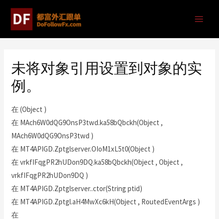
未将对象引用设置到对象的实
例。
在 (Object )
在 MAch6W0dQG9OnsP3twd.ka58bQbckh(Object ,
MAch6W0dQG9OnsP3twd )
在 MT4APIGD.Zptglserver.OIoM1xL5t0(Object )
在 vrkfIFqgPR2hUDon9DQ.ka58bQbckh(Object , Object ,
vrkfIFqgPR2hUDon9DQ )
在 MT4APIGD.Zptglserver..ctor(String ptid)
在 MT4APIGD.Zptgl.aH4MwXc6kH(Object , RoutedEventArgs )
在