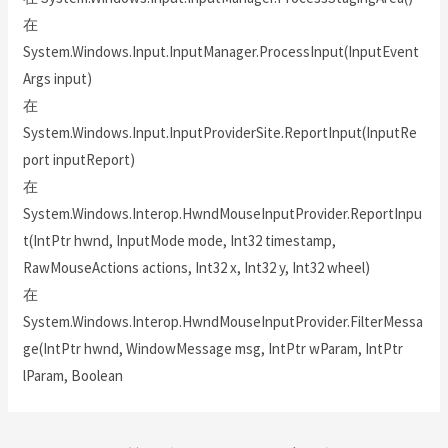
在
System.Windows.Input.InputManager.ProcessInput(InputEvent
Args input)
在
System.Windows.Input.InputProviderSite.ReportInput(InputRe
port inputReport)
在
System.Windows.Interop.HwndMouseInputProvider.ReportInpu
t(IntPtr hwnd, InputMode mode, Int32 timestamp,
RawMouseActions actions, Int32 x, Int32 y, Int32 wheel)
在
System.Windows.Interop.HwndMouseInputProvider.FilterMessa
ge(IntPtr hwnd, WindowMessage msg, IntPtr wParam, IntPtr
lParam, Boolean