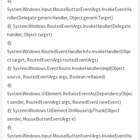
在
System.Windows.Input.MouseButtonEventArgs.InvokeEventHa
ndler(Delegate genericHandler, Object genericTarget)
在 System.Windows.RoutedEventArgs.InvokeHandler(Delegate
handler, Object target)
在
System.Windows.RoutedEventHandlerInfo.InvokeHandler(Obje
ct target, RoutedEventArgs routedEventArgs)
在 System.Windows.EventRoute.InvokeHandlersImpl(Object
source, RoutedEventArgs args, Boolean reRaised)
在
System.Windows.UIElement.ReRaiseEventAs(DependencyObjec
t sender, RoutedEventArgs args, RoutedEvent newEvent)
在 System.Windows.UIElement.OnMouseUpThunk(Object
sender, MouseButtonEventArgs e)
在
System.Windows.Input.MouseButtonEventArgs.InvokeEventHa