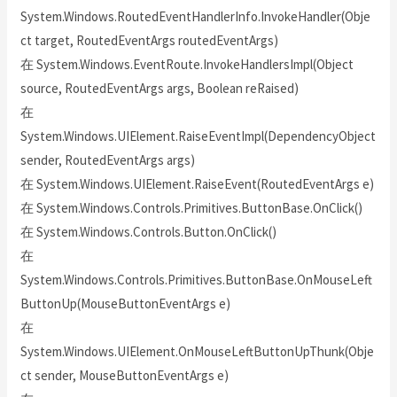
System.Windows.RoutedEventHandlerInfo.InvokeHandler(Obje
ct target, RoutedEventArgs routedEventArgs)
在 System.Windows.EventRoute.InvokeHandlersImpl(Object
source, RoutedEventArgs args, Boolean reRaised)
在
System.Windows.UIElement.RaiseEventImpl(DependencyObject
sender, RoutedEventArgs args)
在 System.Windows.UIElement.RaiseEvent(RoutedEventArgs e)
在 System.Windows.Controls.Primitives.ButtonBase.OnClick()
在 System.Windows.Controls.Button.OnClick()
在
System.Windows.Controls.Primitives.ButtonBase.OnMouseLeft
ButtonUp(MouseButtonEventArgs e)
在
System.Windows.UIElement.OnMouseLeftButtonUpThunk(Obje
ct sender, MouseButtonEventArgs e)