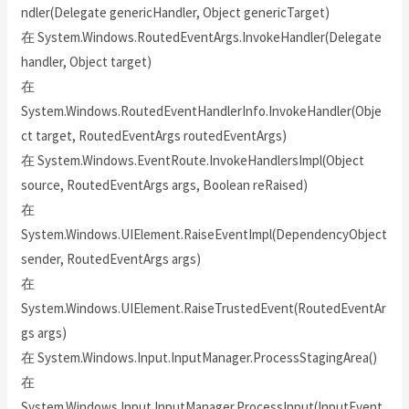
ndler(Delegate genericHandler, Object genericTarget)
在 System.Windows.RoutedEventArgs.InvokeHandler(Delegate
handler, Object target)
在
System.Windows.RoutedEventHandlerInfo.InvokeHandler(Obje
ct target, RoutedEventArgs routedEventArgs)
在 System.Windows.EventRoute.InvokeHandlersImpl(Object
source, RoutedEventArgs args, Boolean reRaised)
在
System.Windows.UIElement.RaiseEventImpl(DependencyObject
sender, RoutedEventArgs args)
在
System.Windows.UIElement.RaiseTrustedEvent(RoutedEventAr
gs args)
在 System.Windows.Input.InputManager.ProcessStagingArea()
在
System.Windows.Input.InputManager.ProcessInput(InputEvent