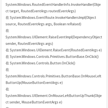
System.Windows.RoutedEventHandlerInfo.InvokeHandler(Obje
ct target, RoutedEventArgs routedEventArgs)
在 System.Windows.EventRoute.InvokeHandlersImpl(Object
source, RoutedEventArgs args, Boolean reRaised)
在
System.Windows.UIElement.RaiseEventImpl(DependencyObject
sender, RoutedEventArgs args)
在 System.Windows.UIElement.RaiseEvent(RoutedEventArgs e)
在 System.Windows.Controls.Primitives.ButtonBase.OnClick()
在 System.Windows.Controls.Button.OnClick()
在
System.Windows.Controls.Primitives.ButtonBase.OnMouseLeft
ButtonUp(MouseButtonEventArgs e)
在
System.Windows.UIElement.OnMouseLeftButtonUpThunk(Obje
ct sender, MouseButtonEventArgs e)