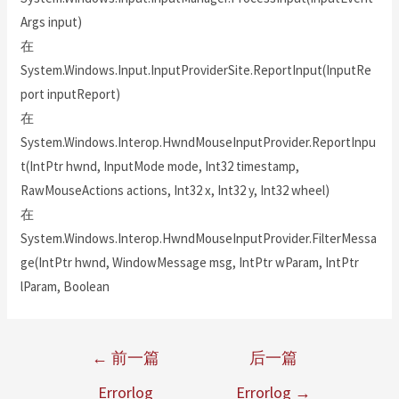
Args input)
在
System.Windows.Input.InputProviderSite.ReportInput(InputRe
port inputReport)
在
System.Windows.Interop.HwndMouseInputProvider.ReportInpu
t(IntPtr hwnd, InputMode mode, Int32 timestamp,
RawMouseActions actions, Int32 x, Int32 y, Int32 wheel)
在
System.Windows.Interop.HwndMouseInputProvider.FilterMessa
ge(IntPtr hwnd, WindowMessage msg, IntPtr wParam, IntPtr
lParam, Boolean
←
前一篇
后一篇
Errorlog
Errorlog
→