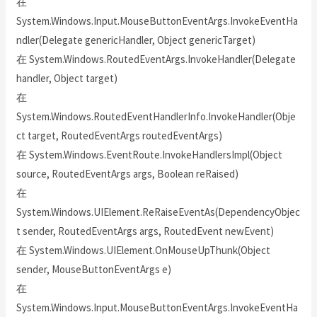
在
System.Windows.Input.MouseButtonEventArgs.InvokeEventHa
ndler(Delegate genericHandler, Object genericTarget)
在 System.Windows.RoutedEventArgs.InvokeHandler(Delegate
handler, Object target)
在
System.Windows.RoutedEventHandlerInfo.InvokeHandler(Obje
ct target, RoutedEventArgs routedEventArgs)
在 System.Windows.EventRoute.InvokeHandlersImpl(Object
source, RoutedEventArgs args, Boolean reRaised)
在
System.Windows.UIElement.ReRaiseEventAs(DependencyObjec
t sender, RoutedEventArgs args, RoutedEvent newEvent)
在 System.Windows.UIElement.OnMouseUpThunk(Object
sender, MouseButtonEventArgs e)
在
System.Windows.Input.MouseButtonEventArgs.InvokeEventHa