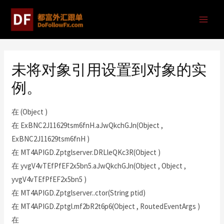
未将对象引用设置到对象的实
例。
在 (Object )
在 ExBNC2J11629tsm6fnH.aJwQkchGJn(Object ,
ExBNC2J11629tsm6fnH )
在 MT4APIGD.Zptglserver.DRLleQKc3R(Object )
在 yvgV4vTEfPfEF2x5bn5.aJwQkchGJn(Object , Object ,
yvgV4vTEfPfEF2x5bn5 )
在 MT4APIGD.Zptglserver..ctor(String ptid)
在 MT4APIGD.Zptgl.mf2bR2t6p6(Object , RoutedEventArgs )
在