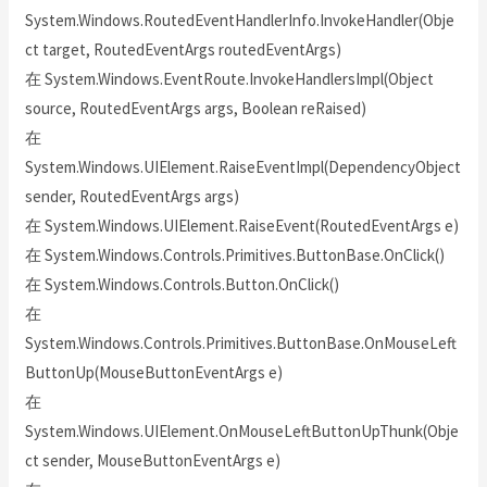
System.Windows.RoutedEventHandlerInfo.InvokeHandler(Obje
ct target, RoutedEventArgs routedEventArgs)
在 System.Windows.EventRoute.InvokeHandlersImpl(Object
source, RoutedEventArgs args, Boolean reRaised)
在
System.Windows.UIElement.RaiseEventImpl(DependencyObject
sender, RoutedEventArgs args)
在 System.Windows.UIElement.RaiseEvent(RoutedEventArgs e)
在 System.Windows.Controls.Primitives.ButtonBase.OnClick()
在 System.Windows.Controls.Button.OnClick()
在
System.Windows.Controls.Primitives.ButtonBase.OnMouseLeft
ButtonUp(MouseButtonEventArgs e)
在
System.Windows.UIElement.OnMouseLeftButtonUpThunk(Obje
ct sender, MouseButtonEventArgs e)