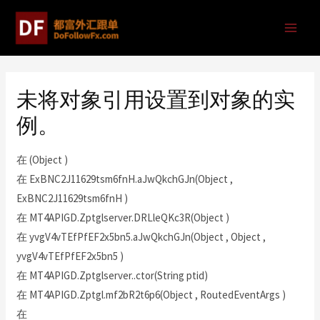
未将对象引用设置到对象的实
例。
在 (Object )
在 ExBNC2J11629tsm6fnH.aJwQkchGJn(Object ,
ExBNC2J11629tsm6fnH )
在 MT4APIGD.Zptglserver.DRLleQKc3R(Object )
在 yvgV4vTEfPfEF2x5bn5.aJwQkchGJn(Object , Object ,
yvgV4vTEfPfEF2x5bn5 )
在 MT4APIGD.Zptglserver..ctor(String ptid)
在 MT4APIGD.Zptgl.mf2bR2t6p6(Object , RoutedEventArgs )
在