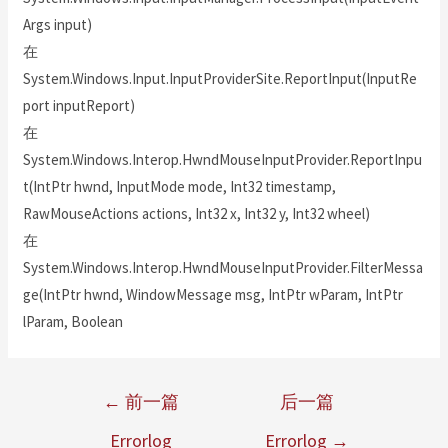
Args input)
在
System.Windows.Input.InputProviderSite.ReportInput(InputRe
port inputReport)
在
System.Windows.Interop.HwndMouseInputProvider.ReportInpu
t(IntPtr hwnd, InputMode mode, Int32 timestamp,
RawMouseActions actions, Int32 x, Int32 y, Int32 wheel)
在
System.Windows.Interop.HwndMouseInputProvider.FilterMessa
ge(IntPtr hwnd, WindowMessage msg, IntPtr wParam, IntPtr
lParam, Boolean
←
前一篇
后一篇
Errorlog
Errorlog
→