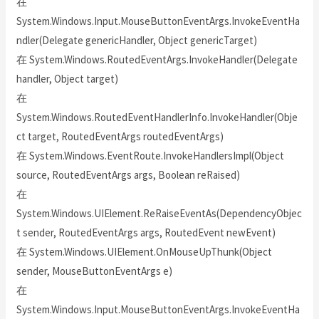
在
System.Windows.Input.MouseButtonEventArgs.InvokeEventHa
ndler(Delegate genericHandler, Object genericTarget)
在 System.Windows.RoutedEventArgs.InvokeHandler(Delegate
handler, Object target)
在
System.Windows.RoutedEventHandlerInfo.InvokeHandler(Obje
ct target, RoutedEventArgs routedEventArgs)
在 System.Windows.EventRoute.InvokeHandlersImpl(Object
source, RoutedEventArgs args, Boolean reRaised)
在
System.Windows.UIElement.ReRaiseEventAs(DependencyObjec
t sender, RoutedEventArgs args, RoutedEvent newEvent)
在 System.Windows.UIElement.OnMouseUpThunk(Object
sender, MouseButtonEventArgs e)
在
System.Windows.Input.MouseButtonEventArgs.InvokeEventHa