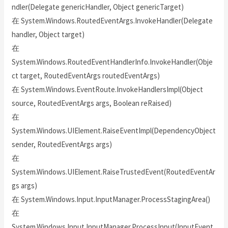
ndler(Delegate genericHandler, Object genericTarget)
在 System.Windows.RoutedEventArgs.InvokeHandler(Delegate
handler, Object target)
在
System.Windows.RoutedEventHandlerInfo.InvokeHandler(Obje
ct target, RoutedEventArgs routedEventArgs)
在 System.Windows.EventRoute.InvokeHandlersImpl(Object
source, RoutedEventArgs args, Boolean reRaised)
在
System.Windows.UIElement.RaiseEventImpl(DependencyObject
sender, RoutedEventArgs args)
在
System.Windows.UIElement.RaiseTrustedEvent(RoutedEventAr
gs args)
在 System.Windows.Input.InputManager.ProcessStagingArea()
在
System.Windows.Input.InputManager.ProcessInput(InputEvent