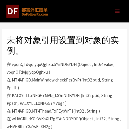
未将对象引用设置到对象的实
例。
在 vpqnQTdvjqIyqoQghxu.SYnNDBYDFf(Object , Int64 value,
vpqnQTdvjqIyqoQghxu )
在 MT4APIGD.MainWindow.checkPtsByPt(Int32 ptid, String
Ppath)
在 KALXYLLLxNFGGYMVbgf.SYnNDBYDFf(Int32 ptid, String
Ppath, KALXYLLLxNFGGYMVbgf )
在 MT4APIGD.MT4Thead.TxFEybVrT1(Int32 , String )
在 wHVGRlLdYGaYsKsXH2g.SYnNDBYDFf(Object , Int32 , String ,
wHVGRlLdYGaYsKsXH2g )