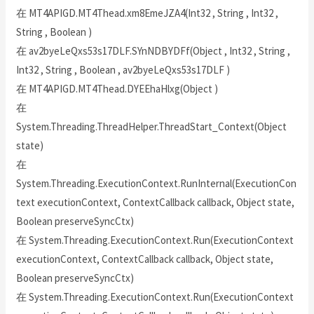
在 MT4APIGD.MT4Thead.xm8EmeJZA4(Int32 , String , Int32 ,
String , Boolean )
在 av2byeLeQxs53s17DLF.SYnNDBYDFf(Object , Int32 , String ,
Int32 , String , Boolean , av2byeLeQxs53s17DLF )
在 MT4APIGD.MT4Thead.DYEEhaHlxg(Object )
在
System.Threading.ThreadHelper.ThreadStart_Context(Object
state)
在
System.Threading.ExecutionContext.RunInternal(ExecutionCon
text executionContext, ContextCallback callback, Object state,
Boolean preserveSyncCtx)
在 System.Threading.ExecutionContext.Run(ExecutionContext
executionContext, ContextCallback callback, Object state,
Boolean preserveSyncCtx)
在 System.Threading.ExecutionContext.Run(ExecutionContext