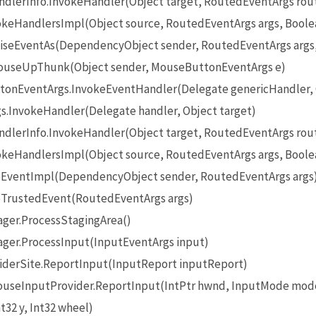
lerInfo.InvokeHandler(Object target, RoutedEventArgs rou
eHandlersImpl(Object source, RoutedEventArgs args, Boole
seEventAs(DependencyObject sender, RoutedEventArgs args
useUpThunk(Object sender, MouseButtonEventArgs e)
onEventArgs.InvokeEventHandler(Delegate genericHandler, O
InvokeHandler(Delegate handler, Object target)
lerInfo.InvokeHandler(Object target, RoutedEventArgs rou
eHandlersImpl(Object source, RoutedEventArgs args, Boole
EventImpl(DependencyObject sender, RoutedEventArgs args
TrustedEvent(RoutedEventArgs args)
ger.ProcessStagingArea()
ger.ProcessInput(InputEventArgs input)
iderSite.ReportInput(InputReport inputReport)
seInputProvider.ReportInput(IntPtr hwnd, InputMode mode
t32 y, Int32 wheel)