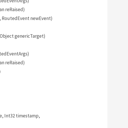
tedEventArgs)
an reRaised)
, RoutedEvent newEvent)
bject genericTarget)
tedEventArgs)
an reRaised)
)
, Int32 timestamp,