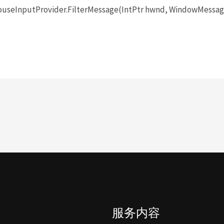
seInputProvider.FilterMessage(IntPtr hwnd, WindowMessage 
服务内容