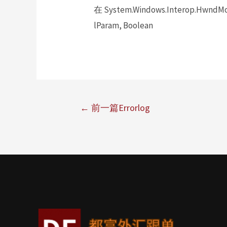
在 System.Windows.Interop.HwndMou
lParam, Boolean
←
前一篇Errorlog