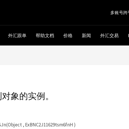
多账号跨
外汇跟单
帮助文档
价格
新闻
外汇交易
到对象的实例。
n(Object , ExBNC2J11629tsm6fnH )