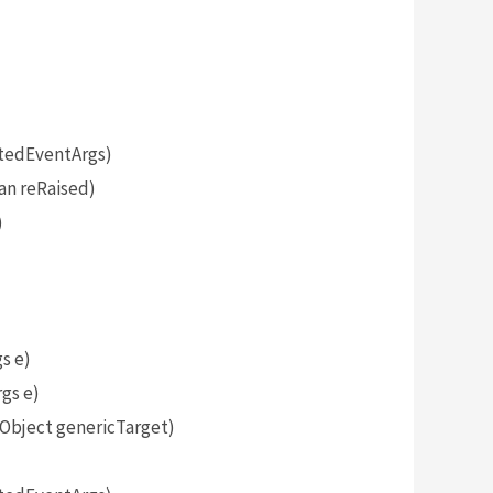
tedEventArgs)
an reRaised)
)
s e)
gs e)
bject genericTarget)