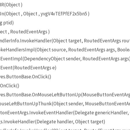
R(Object )
Object , Object , yvgV4vTEfPfEF2x5bn5 )
g ptid)
ct , RoutedEventArgs )
lerInfo.InvokeHandler(Object target, RoutedEventArgs rou
eHandlersImpl(Object source, RoutedEventArgs args, Boole
EventImpl(DependencyObject sender, RoutedEventArgs args
Event(RoutedEventArgs e)
es.ButtonBase.OnClick()
OnClick()
ives.ButtonBase.OnMouseLeftButtonUp(MouseButtonEventArg
useLeftButtonUpThunk(Object sender, MouseButtonEventAr
onEventArgs.InvokeEventHandler(Delegate genericHandler, O
InvokeHandler(Delegate handler, Object target)