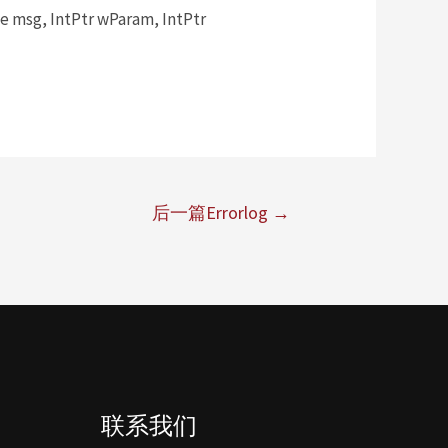
msg, IntPtr wParam, IntPtr
后一篇Errorlog
→
联系我们