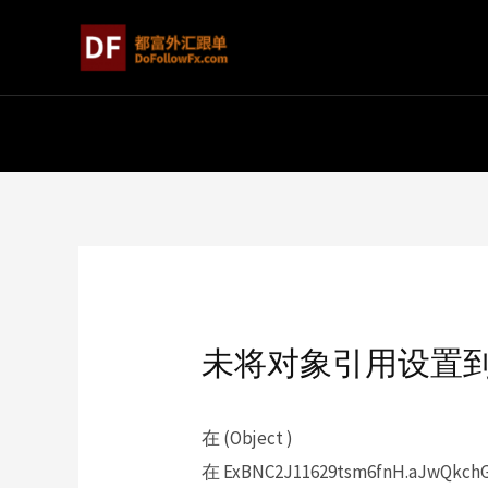
未将对象引用设置
在 (Object )
在 ExBNC2J11629tsm6fnH.aJwQkchGJ