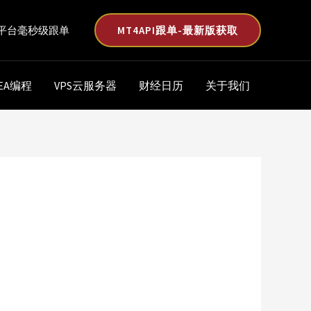
MT4API跟单-最新版获取
平台毫秒级跟单
EA编程
VPS云服务器
财经日历
关于我们