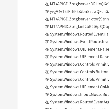
在 MT4APIGD.Zptglserver.DRLleQKc3
在 yvgV4vTEfPfEF2x5bn5.aJwQkchGJn(
在 MT4APIGD.Zptglserver..ctor(Strin
在 MT4APIGD.Zptgl.mf2bR2t6p6(Obje
在 System.Windows.RoutedEventHand
在 System.Windows.EventRoute.Invok
在 System.Windows.UIElement.Raise
在 System.Windows.UIElement.Raise
在 System.Windows.Controls.Primitiv
在 System.Windows.Controls.Button.
在 System.Windows.Controls.Primit
在 System.Windows.UIElement.OnMo
在 System.Windows.Input.MouseButt
在 System.Windows.RoutedEventArgs.