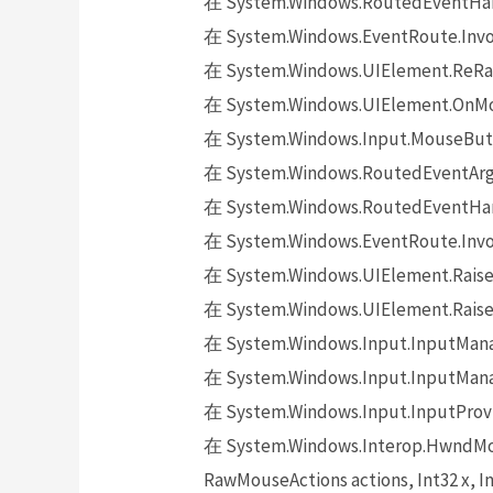
在 System.Windows.RoutedEventHand
在 System.Windows.EventRoute.Invok
在 System.Windows.UIElement.ReRai
在 System.Windows.UIElement.OnMo
在 System.Windows.Input.MouseButt
在 System.Windows.RoutedEventArgs.
在 System.Windows.RoutedEventHand
在 System.Windows.EventRoute.Invok
在 System.Windows.UIElement.Raise
在 System.Windows.UIElement.Raise
在 System.Windows.Input.InputMana
在 System.Windows.Input.InputMana
在 System.Windows.Input.InputProv
在 System.Windows.Interop.HwndMou
RawMouseActions actions, Int32 x, In