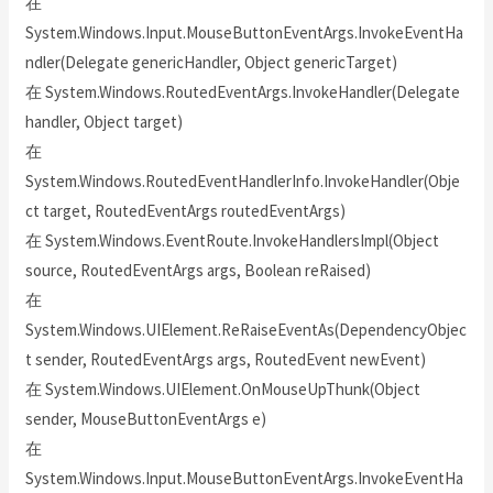
在
System.Windows.Input.MouseButtonEventArgs.InvokeEventHa
ndler(Delegate genericHandler, Object genericTarget)
在 System.Windows.RoutedEventArgs.InvokeHandler(Delegate
handler, Object target)
在
System.Windows.RoutedEventHandlerInfo.InvokeHandler(Obje
ct target, RoutedEventArgs routedEventArgs)
在 System.Windows.EventRoute.InvokeHandlersImpl(Object
source, RoutedEventArgs args, Boolean reRaised)
在
System.Windows.UIElement.ReRaiseEventAs(DependencyObjec
t sender, RoutedEventArgs args, RoutedEvent newEvent)
在 System.Windows.UIElement.OnMouseUpThunk(Object
sender, MouseButtonEventArgs e)
在
System.Windows.Input.MouseButtonEventArgs.InvokeEventHa