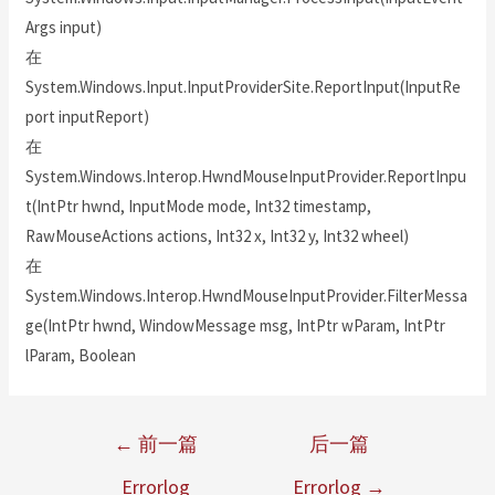
Args input)
在
System.Windows.Input.InputProviderSite.ReportInput(InputRe
port inputReport)
在
System.Windows.Interop.HwndMouseInputProvider.ReportInpu
t(IntPtr hwnd, InputMode mode, Int32 timestamp,
RawMouseActions actions, Int32 x, Int32 y, Int32 wheel)
在
System.Windows.Interop.HwndMouseInputProvider.FilterMessa
ge(IntPtr hwnd, WindowMessage msg, IntPtr wParam, IntPtr
lParam, Boolean
←
前一篇
后一篇
Errorlog
Errorlog
→