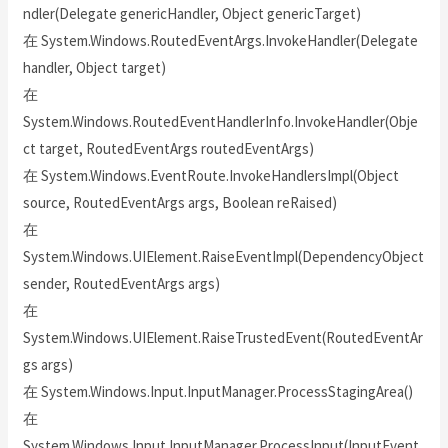
ndler(Delegate genericHandler, Object genericTarget)
在 System.Windows.RoutedEventArgs.InvokeHandler(Delegate
handler, Object target)
在
System.Windows.RoutedEventHandlerInfo.InvokeHandler(Obje
ct target, RoutedEventArgs routedEventArgs)
在 System.Windows.EventRoute.InvokeHandlersImpl(Object
source, RoutedEventArgs args, Boolean reRaised)
在
System.Windows.UIElement.RaiseEventImpl(DependencyObject
sender, RoutedEventArgs args)
在
System.Windows.UIElement.RaiseTrustedEvent(RoutedEventAr
gs args)
在 System.Windows.Input.InputManager.ProcessStagingArea()
在
System.Windows.Input.InputManager.ProcessInput(InputEvent