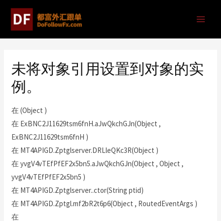
未将对象引用设置到对象的实
例。
在 (Object )
在 ExBNC2J11629tsm6fnH.aJwQkchGJn(Object ,
ExBNC2J11629tsm6fnH )
在 MT4APIGD.Zptglserver.DRLleQKc3R(Object )
在 yvgV4vTEfPfEF2x5bn5.aJwQkchGJn(Object , Object ,
yvgV4vTEfPfEF2x5bn5 )
在 MT4APIGD.Zptglserver..ctor(String ptid)
在 MT4APIGD.Zptgl.mf2bR2t6p6(Object , RoutedEventArgs )
在