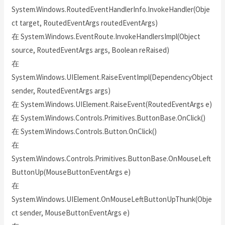
System.Windows.RoutedEventHandlerInfo.InvokeHandler(Obje
ct target, RoutedEventArgs routedEventArgs)
在 System.Windows.EventRoute.InvokeHandlersImpl(Object
source, RoutedEventArgs args, Boolean reRaised)
在
System.Windows.UIElement.RaiseEventImpl(DependencyObject
sender, RoutedEventArgs args)
在 System.Windows.UIElement.RaiseEvent(RoutedEventArgs e)
在 System.Windows.Controls.Primitives.ButtonBase.OnClick()
在 System.Windows.Controls.Button.OnClick()
在
System.Windows.Controls.Primitives.ButtonBase.OnMouseLeft
ButtonUp(MouseButtonEventArgs e)
在
System.Windows.UIElement.OnMouseLeftButtonUpThunk(Obje
ct sender, MouseButtonEventArgs e)