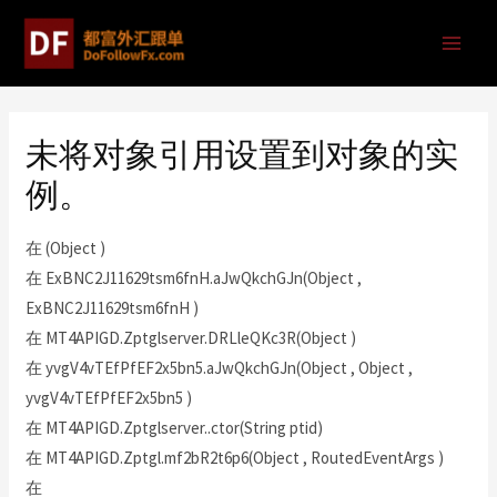
未将对象引用设置到对象的实
例。
在 (Object )
在 ExBNC2J11629tsm6fnH.aJwQkchGJn(Object ,
ExBNC2J11629tsm6fnH )
在 MT4APIGD.Zptglserver.DRLleQKc3R(Object )
在 yvgV4vTEfPfEF2x5bn5.aJwQkchGJn(Object , Object ,
yvgV4vTEfPfEF2x5bn5 )
在 MT4APIGD.Zptglserver..ctor(String ptid)
在 MT4APIGD.Zptgl.mf2bR2t6p6(Object , RoutedEventArgs )
在