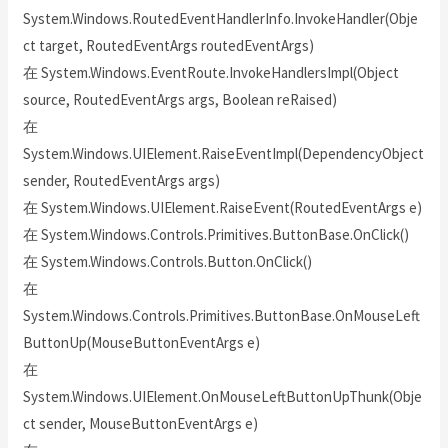
System.Windows.RoutedEventHandlerInfo.InvokeHandler(Obje
ct target, RoutedEventArgs routedEventArgs)
在 System.Windows.EventRoute.InvokeHandlersImpl(Object
source, RoutedEventArgs args, Boolean reRaised)
在
System.Windows.UIElement.RaiseEventImpl(DependencyObject
sender, RoutedEventArgs args)
在 System.Windows.UIElement.RaiseEvent(RoutedEventArgs e)
在 System.Windows.Controls.Primitives.ButtonBase.OnClick()
在 System.Windows.Controls.Button.OnClick()
在
System.Windows.Controls.Primitives.ButtonBase.OnMouseLeft
ButtonUp(MouseButtonEventArgs e)
在
System.Windows.UIElement.OnMouseLeftButtonUpThunk(Obje
ct sender, MouseButtonEventArgs e)