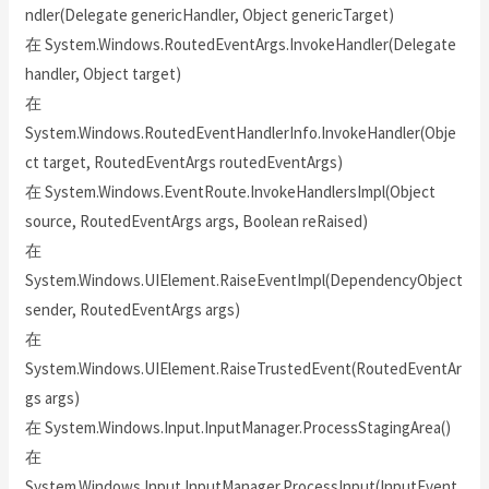
ndler(Delegate genericHandler, Object genericTarget)
在 System.Windows.RoutedEventArgs.InvokeHandler(Delegate
handler, Object target)
在
System.Windows.RoutedEventHandlerInfo.InvokeHandler(Obje
ct target, RoutedEventArgs routedEventArgs)
在 System.Windows.EventRoute.InvokeHandlersImpl(Object
source, RoutedEventArgs args, Boolean reRaised)
在
System.Windows.UIElement.RaiseEventImpl(DependencyObject
sender, RoutedEventArgs args)
在
System.Windows.UIElement.RaiseTrustedEvent(RoutedEventAr
gs args)
在 System.Windows.Input.InputManager.ProcessStagingArea()
在
System.Windows.Input.InputManager.ProcessInput(InputEvent