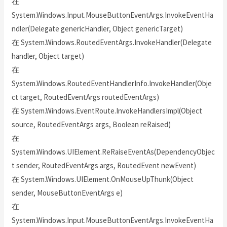
在
System.Windows.Input.MouseButtonEventArgs.InvokeEventHa
ndler(Delegate genericHandler, Object genericTarget)
在 System.Windows.RoutedEventArgs.InvokeHandler(Delegate
handler, Object target)
在
System.Windows.RoutedEventHandlerInfo.InvokeHandler(Obje
ct target, RoutedEventArgs routedEventArgs)
在 System.Windows.EventRoute.InvokeHandlersImpl(Object
source, RoutedEventArgs args, Boolean reRaised)
在
System.Windows.UIElement.ReRaiseEventAs(DependencyObjec
t sender, RoutedEventArgs args, RoutedEvent newEvent)
在 System.Windows.UIElement.OnMouseUpThunk(Object
sender, MouseButtonEventArgs e)
在
System.Windows.Input.MouseButtonEventArgs.InvokeEventHa