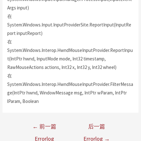
Args input)
在
System.Windows.Input.InputProviderSite.ReportInput(InputRe
port inputReport)
在
System.Windows.Interop.HwndMouseInputProvider.ReportInpu
t(IntPtr hwnd, InputMode mode, Int32 timestamp,
RawMouseActions actions, Int32 x, Int32 y, Int32 wheel)
在
System.Windows.Interop.HwndMouseInputProvider.FilterMessa
ge(IntPtr hwnd, WindowMessage msg, IntPtr wParam, IntPtr
lParam, Boolean
←
前一篇
后一篇
Errorlog
Errorlog
→