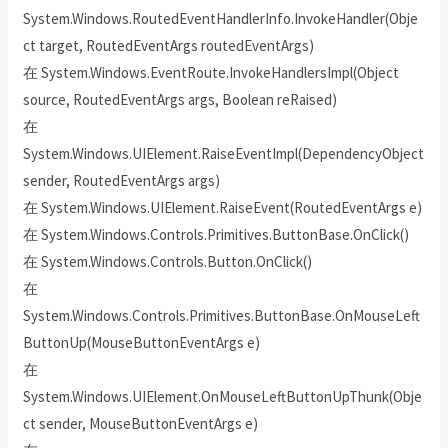
System.Windows.RoutedEventHandlerInfo.InvokeHandler(Obje
ct target, RoutedEventArgs routedEventArgs)
在 System.Windows.EventRoute.InvokeHandlersImpl(Object
source, RoutedEventArgs args, Boolean reRaised)
在
System.Windows.UIElement.RaiseEventImpl(DependencyObject
sender, RoutedEventArgs args)
在 System.Windows.UIElement.RaiseEvent(RoutedEventArgs e)
在 System.Windows.Controls.Primitives.ButtonBase.OnClick()
在 System.Windows.Controls.Button.OnClick()
在
System.Windows.Controls.Primitives.ButtonBase.OnMouseLeft
ButtonUp(MouseButtonEventArgs e)
在
System.Windows.UIElement.OnMouseLeftButtonUpThunk(Obje
ct sender, MouseButtonEventArgs e)