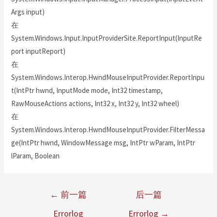
Args input)
在
System.Windows.Input.InputProviderSite.ReportInput(InputRe
port inputReport)
在
System.Windows.Interop.HwndMouseInputProvider.ReportInpu
t(IntPtr hwnd, InputMode mode, Int32 timestamp,
RawMouseActions actions, Int32 x, Int32 y, Int32 wheel)
在
System.Windows.Interop.HwndMouseInputProvider.FilterMessa
ge(IntPtr hwnd, WindowMessage msg, IntPtr wParam, IntPtr
lParam, Boolean
←
前一篇
后一篇
Errorlog
Errorlog
→