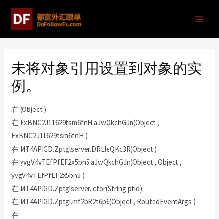
未将对象引用设置到对象的实
例。
在 (Object )
在 ExBNC2J11629tsm6fnH.aJwQkchGJn(Object ,
ExBNC2J11629tsm6fnH )
在 MT4APIGD.Zptglserver.DRLleQKc3R(Object )
在 yvgV4vTEfPfEF2x5bn5.aJwQkchGJn(Object , Object ,
yvgV4vTEfPfEF2x5bn5 )
在 MT4APIGD.Zptglserver..ctor(String ptid)
在 MT4APIGD.Zptgl.mf2bR2t6p6(Object , RoutedEventArgs )
在