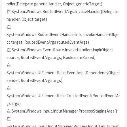
ndler(Delegate genericHandler, Object genericTarget)
在 System.Windows.RoutedEventArgs.InvokeHandler(Delegate
handler, Object target)
在
System.Windows.RoutedEventHandlerInfo.InvokeHandler(Obje
ct target, RoutedEventArgs routedEventArgs)
在 System.Windows.EventRoute.InvokeHandlersImpl(Object
source, RoutedEventArgs args, Boolean reRaised)
在
System.Windows.UIElement.RaiseEventImpl(DependencyObject
sender, RoutedEventArgs args)
在
System.Windows.UIElement.RaiseTrustedEvent(RoutedEventAr
gs args)
在 System.Windows.Input.InputManager.ProcessStagingArea()
在
System.Windows.Input.InputManager.ProcessInput(InputEvent