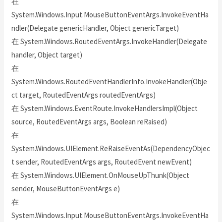
在
System.Windows.Input.MouseButtonEventArgs.InvokeEventHa
ndler(Delegate genericHandler, Object genericTarget)
在 System.Windows.RoutedEventArgs.InvokeHandler(Delegate
handler, Object target)
在
System.Windows.RoutedEventHandlerInfo.InvokeHandler(Obje
ct target, RoutedEventArgs routedEventArgs)
在 System.Windows.EventRoute.InvokeHandlersImpl(Object
source, RoutedEventArgs args, Boolean reRaised)
在
System.Windows.UIElement.ReRaiseEventAs(DependencyObjec
t sender, RoutedEventArgs args, RoutedEvent newEvent)
在 System.Windows.UIElement.OnMouseUpThunk(Object
sender, MouseButtonEventArgs e)
在
System.Windows.Input.MouseButtonEventArgs.InvokeEventHa