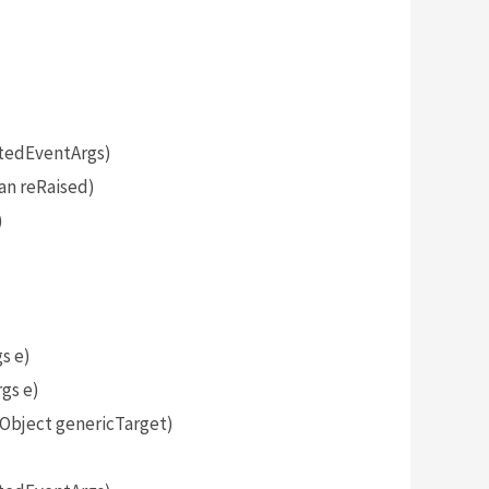
tedEventArgs)
an reRaised)
)
s e)
gs e)
bject genericTarget)