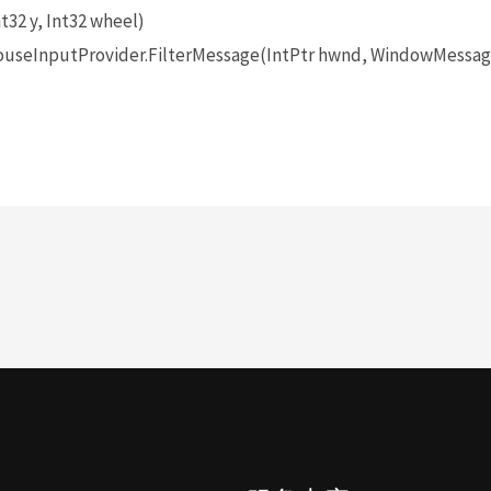
t32 y, Int32 wheel)
seInputProvider.FilterMessage(IntPtr hwnd, WindowMessage 