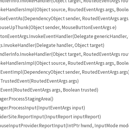
lerInfo.InvokeHandler(Object target, RoutedEventArgs rou
eHandlersImpl(Object source, RoutedEventArgs args, Boole
seEventAs(DependencyObject sender, RoutedEventArgs args
useUpThunk(Object sender, MouseButtonEventArgs e)
onEventArgs.InvokeEventHandler(Delegate genericHandler, O
InvokeHandler(Delegate handler, Object target)
lerInfo.InvokeHandler(Object target, RoutedEventArgs rou
eHandlersImpl(Object source, RoutedEventArgs args, Boole
EventImpl(DependencyObject sender, RoutedEventArgs args
TrustedEvent(RoutedEventArgs args)
Event(RoutedEventArgs args, Boolean trusted)
ger.ProcessStagingArea()
ger.ProcessInput(InputEventArgs input)
iderSite.ReportInput(InputReport inputReport)
seInputProvider.ReportInput(IntPtr hwnd, InputMode mode