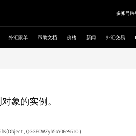
多账号跨
外汇跟单
帮助文档
价格
新闻
外汇交易
到对象的实例。
K(Object , QGGECWZyh5oY06e951O )