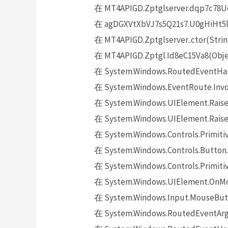
在 MT4APIGD.Zptglserver.dqp7c78U
在 agDGXVtXbVJ7s5Q21s7.U0gHiHt5lK(
在 MT4APIGD.Zptglserver..ctor(Strin
在 MT4APIGD.Zptgl.Id8eC15Va8(Objec
在 System.Windows.RoutedEventHand
在 System.Windows.EventRoute.Invok
在 System.Windows.UIElement.Raise
在 System.Windows.UIElement.Raise
在 System.Windows.Controls.Primitiv
在 System.Windows.Controls.Button.
在 System.Windows.Controls.Primit
在 System.Windows.UIElement.OnMo
在 System.Windows.Input.MouseButt
在 System.Windows.RoutedEventArgs.