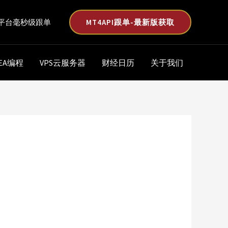
MT4API跟单-最新版获取
平台毫秒级跟单
EA编程
VPS云服务器
财经日历
关于我们