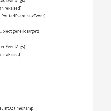
tedEventArgs)
an reRaised)
, RoutedEvent newEvent)
bject genericTarget)
tedEventArgs)
an reRaised)
)
, Int32 timestamp,