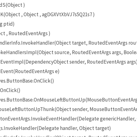
dS(Object )
Object , Object , agDGXVtXbVJ7s5Q21s7 )
g ptid)
t , RoutedEventArgs )
lerInfo.InvokeHandler(Object target, RoutedEventArgs rou
eHandlersImpl(Object source, RoutedEventArgs args, Boole
EventImpl(DependencyObject sender, RoutedEventArgs args
Event(RoutedEventArgs e)
es.ButtonBase.OnClick()
OnClick()
ives.ButtonBase.OnMouseLeftButtonUp(MouseButtonEventArg
useLeftButtonUpThunk(Object sender, MouseButtonEventAr
onEventArgs.InvokeEventHandler(Delegate genericHandler, O
InvokeHandler(Delegate handler, Object target)