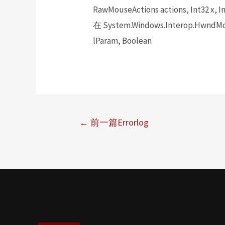
RawMouseActions actions, Int32 x, In
在 System.Windows.Interop.HwndMou
lParam, Boolean
←
前一篇Errorlog