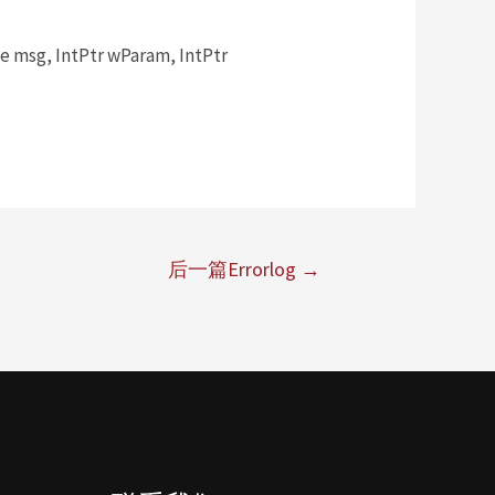
msg, IntPtr wParam, IntPtr
后一篇Errorlog
→