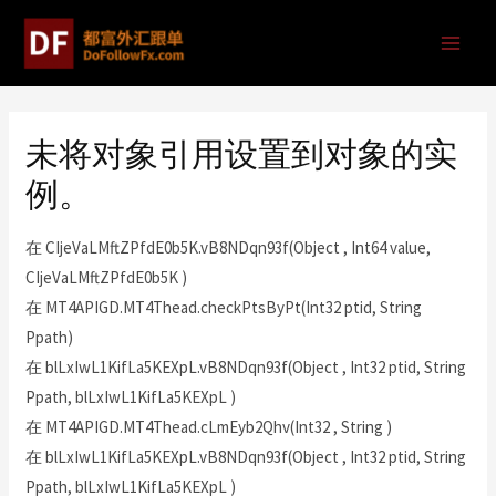
未将对象引用设置到对象的实
例。
在 CIjeVaLMftZPfdE0b5K.vB8NDqn93f(Object , Int64 value,
CIjeVaLMftZPfdE0b5K )
在 MT4APIGD.MT4Thead.checkPtsByPt(Int32 ptid, String
Ppath)
在 blLxIwL1KifLa5KEXpL.vB8NDqn93f(Object , Int32 ptid, String
Ppath, blLxIwL1KifLa5KEXpL )
在 MT4APIGD.MT4Thead.cLmEyb2Qhv(Int32 , String )
在 blLxIwL1KifLa5KEXpL.vB8NDqn93f(Object , Int32 ptid, String
Ppath, blLxIwL1KifLa5KEXpL )