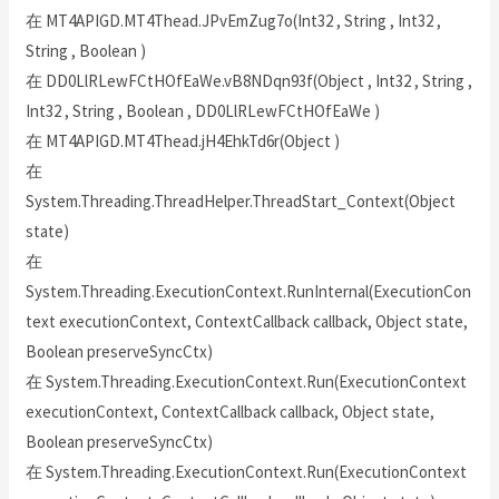
在 MT4APIGD.MT4Thead.JPvEmZug7o(Int32 , String , Int32 ,
String , Boolean )
在 DD0LlRLewFCtHOfEaWe.vB8NDqn93f(Object , Int32 , String ,
Int32 , String , Boolean , DD0LlRLewFCtHOfEaWe )
在 MT4APIGD.MT4Thead.jH4EhkTd6r(Object )
在
System.Threading.ThreadHelper.ThreadStart_Context(Object
state)
在
System.Threading.ExecutionContext.RunInternal(ExecutionCon
text executionContext, ContextCallback callback, Object state,
Boolean preserveSyncCtx)
在 System.Threading.ExecutionContext.Run(ExecutionContext
executionContext, ContextCallback callback, Object state,
Boolean preserveSyncCtx)
在 System.Threading.ExecutionContext.Run(ExecutionContext