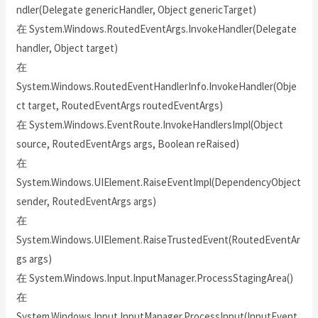
ndler(Delegate genericHandler, Object genericTarget)
在 System.Windows.RoutedEventArgs.InvokeHandler(Delegate
handler, Object target)
在
System.Windows.RoutedEventHandlerInfo.InvokeHandler(Obje
ct target, RoutedEventArgs routedEventArgs)
在 System.Windows.EventRoute.InvokeHandlersImpl(Object
source, RoutedEventArgs args, Boolean reRaised)
在
System.Windows.UIElement.RaiseEventImpl(DependencyObject
sender, RoutedEventArgs args)
在
System.Windows.UIElement.RaiseTrustedEvent(RoutedEventAr
gs args)
在 System.Windows.Input.InputManager.ProcessStagingArea()
在
System.Windows.Input.InputManager.ProcessInput(InputEvent