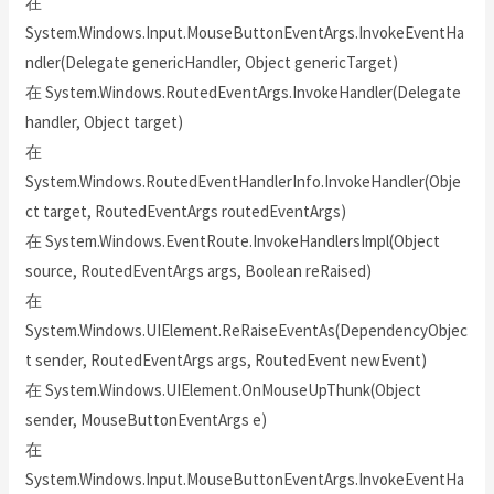
在
System.Windows.Input.MouseButtonEventArgs.InvokeEventHa
ndler(Delegate genericHandler, Object genericTarget)
在 System.Windows.RoutedEventArgs.InvokeHandler(Delegate
handler, Object target)
在
System.Windows.RoutedEventHandlerInfo.InvokeHandler(Obje
ct target, RoutedEventArgs routedEventArgs)
在 System.Windows.EventRoute.InvokeHandlersImpl(Object
source, RoutedEventArgs args, Boolean reRaised)
在
System.Windows.UIElement.ReRaiseEventAs(DependencyObjec
t sender, RoutedEventArgs args, RoutedEvent newEvent)
在 System.Windows.UIElement.OnMouseUpThunk(Object
sender, MouseButtonEventArgs e)
在
System.Windows.Input.MouseButtonEventArgs.InvokeEventHa