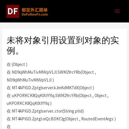
未将对象引用设置到对象的实
例。
在 (Object )
在 ND9qWhMuTivMNVpV1JI.SWM2YrcYRb(Object ,
ND9qWhMuTivMNVpV1JI )
在 MT4APIGD.Zptglserver.kJmKdMKTdX(Object )
在 uKPORKCK8QqK0tIYYlq.SWM2YrcYRb(Object , Object ,
uKPORKCK8QqK0tIYYlq )
在 MT4APIGD.Zptglserver..ctor(String ptid)
在 MT4APIGD.Zptgl.niQcBDKf2g(Object , RoutedEventArgs )
在