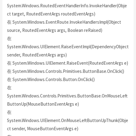
System.Windows.RoutedEventHandlerInfo.InvokeHandler(Obje
ct target, RoutedEventArgs routedEventArgs)
在 System.Windows.EventRoute.InvokeHandlersImpl(Object
source, RoutedEventArgs args, Boolean reRaised)
在
System.Windows.UIElement.RaiseEventImpl(DependencyObject
sender, RoutedEventArgs args)
在 System.Windows.UIElement.RaiseEvent(RoutedEventArgs e)
在 System.Windows.Controls.Primitives.ButtonBase.OnClick()
在 System.Windows.Controls.Button.OnClick()
在
System.Windows.Controls.Primitives.ButtonBase.OnMouseLeft
ButtonUp(MouseButtonEventArgs e)
在
System.Windows.UIElement.OnMouseLeftButtonUpThunk(Obje
ct sender, MouseButtonEventArgs e)