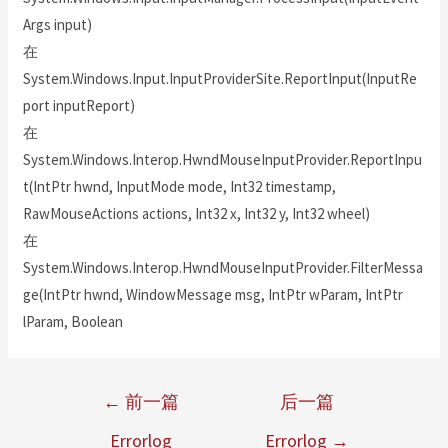
Args input)
在
System.Windows.Input.InputProviderSite.ReportInput(InputRe
port inputReport)
在
System.Windows.Interop.HwndMouseInputProvider.ReportInpu
t(IntPtr hwnd, InputMode mode, Int32 timestamp,
RawMouseActions actions, Int32 x, Int32 y, Int32 wheel)
在
System.Windows.Interop.HwndMouseInputProvider.FilterMessa
ge(IntPtr hwnd, WindowMessage msg, IntPtr wParam, IntPtr
lParam, Boolean
←
前一篇
后一篇
Errorlog
Errorlog
→