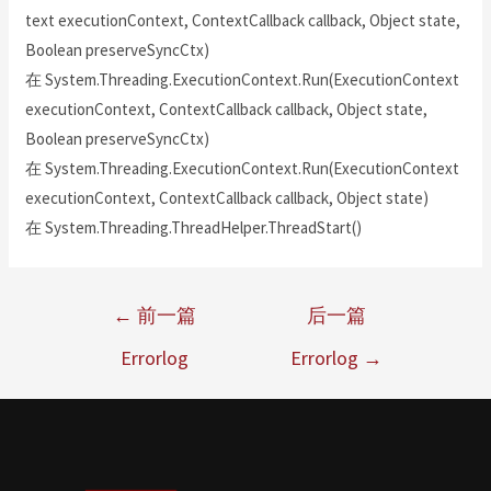
text executionContext, ContextCallback callback, Object state,
Boolean preserveSyncCtx)
在 System.Threading.ExecutionContext.Run(ExecutionContext
executionContext, ContextCallback callback, Object state,
Boolean preserveSyncCtx)
在 System.Threading.ExecutionContext.Run(ExecutionContext
executionContext, ContextCallback callback, Object state)
在 System.Threading.ThreadHelper.ThreadStart()
←
前一篇
后一篇
Errorlog
Errorlog
→