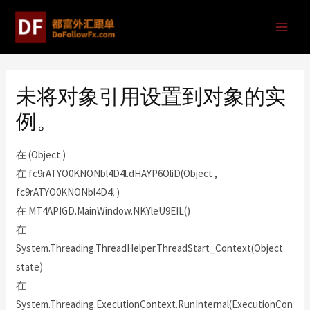
未将对象引用设置到对象的实
例。
在 (Object )
在 fc9rATYO0KNONbl4D4l.dHAYP6OliD(Object ,
fc9rATYO0KNONbl4D4l )
在 MT4APIGD.MainWindow.NKYleU9EIL()
在
System.Threading.ThreadHelper.ThreadStart_Context(Object
state)
在
System.Threading.ExecutionContext.RunInternal(ExecutionCon