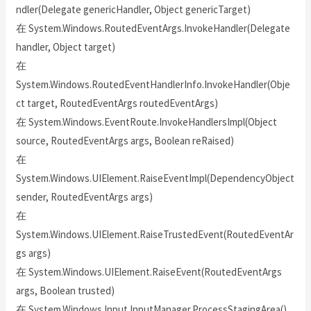
ndler(Delegate genericHandler, Object genericTarget)
在 System.Windows.RoutedEventArgs.InvokeHandler(Delegate
handler, Object target)
在
System.Windows.RoutedEventHandlerInfo.InvokeHandler(Obje
ct target, RoutedEventArgs routedEventArgs)
在 System.Windows.EventRoute.InvokeHandlersImpl(Object
source, RoutedEventArgs args, Boolean reRaised)
在
System.Windows.UIElement.RaiseEventImpl(DependencyObject
sender, RoutedEventArgs args)
在
System.Windows.UIElement.RaiseTrustedEvent(RoutedEventAr
gs args)
在 System.Windows.UIElement.RaiseEvent(RoutedEventArgs
args, Boolean trusted)
在 System.Windows.Input.InputManager.ProcessStagingArea()