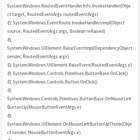
System.Windows.RoutedEventHandlerInfo.InvokeHandler(Obje
ct target, RoutedEventArgs routedEventArgs)
在 System.Windows.EventRoute.InvokeHandlersImpl(Object
source, RoutedEventArgs args, Boolean reRaised)
在
System.Windows.UIElement.RaiseEventImpl(DependencyObject
sender, RoutedEventArgs args)
在 System.Windows.UIElement.RaiseEvent(RoutedEventArgs e)
在 System.Windows.Controls.Primitives.ButtonBase.OnClick()
在 System.Windows.Controls.Button.OnClick()
在
System.Windows.Controls.Primitives.ButtonBase.OnMouseLeft
ButtonUp(MouseButtonEventArgs e)
在
System.Windows.UIElement.OnMouseLeftButtonUpThunk(Obje
ct sender, MouseButtonEventArgs e)