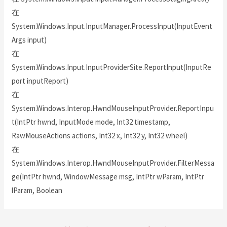
在
System.Windows.Input.InputManager.ProcessInput(InputEvent
Args input)
在
System.Windows.Input.InputProviderSite.ReportInput(InputRe
port inputReport)
在
System.Windows.Interop.HwndMouseInputProvider.ReportInpu
t(IntPtr hwnd, InputMode mode, Int32 timestamp,
RawMouseActions actions, Int32 x, Int32 y, Int32 wheel)
在
System.Windows.Interop.HwndMouseInputProvider.FilterMessa
ge(IntPtr hwnd, WindowMessage msg, IntPtr wParam, IntPtr
lParam, Boolean