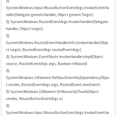
在
System.Windows.Input.MouseButtonEventArgs.InvokeEventHa
ndler(Delegate genericHandler, Object genericTarget)
在 System.Windows.RoutedEventArgs.InvokeHandler(Delegate
handler, Object target)
在
System.Windows.RoutedEventHandlerInfo.InvokeHandler(Obje
ct target, RoutedEventArgs routedEventArgs)
在 System.Windows.EventRoute.InvokeHandlersImpl(Object
source, RoutedEventArgs args, Boolean reRaised)
在
System.Windows.UIElement.ReRaiseEventAs(DependencyObjec
t sender, RoutedEventArgs args, RoutedEvent newEvent)
在 System.Windows.UIElement.OnMouseUpThunk(Object
sender, MouseButtonEventArgs e)
在
System.Windows.Input.MouseButtonEventArgs.InvokeEventHa