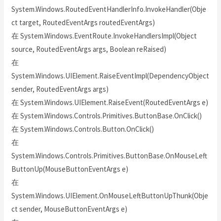
System.Windows.RoutedEventHandlerInfo.InvokeHandler(Obje
ct target, RoutedEventArgs routedEventArgs)
在 System.Windows.EventRoute.InvokeHandlersImpl(Object
source, RoutedEventArgs args, Boolean reRaised)
在
System.Windows.UIElement.RaiseEventImpl(DependencyObject
sender, RoutedEventArgs args)
在 System.Windows.UIElement.RaiseEvent(RoutedEventArgs e)
在 System.Windows.Controls.Primitives.ButtonBase.OnClick()
在 System.Windows.Controls.Button.OnClick()
在
System.Windows.Controls.Primitives.ButtonBase.OnMouseLeft
ButtonUp(MouseButtonEventArgs e)
在
System.Windows.UIElement.OnMouseLeftButtonUpThunk(Obje
ct sender, MouseButtonEventArgs e)