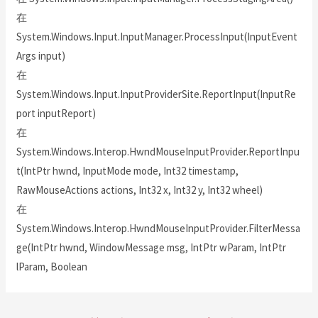
在
System.Windows.Input.InputManager.ProcessInput(InputEvent
Args input)
在
System.Windows.Input.InputProviderSite.ReportInput(InputRe
port inputReport)
在
System.Windows.Interop.HwndMouseInputProvider.ReportInpu
t(IntPtr hwnd, InputMode mode, Int32 timestamp,
RawMouseActions actions, Int32 x, Int32 y, Int32 wheel)
在
System.Windows.Interop.HwndMouseInputProvider.FilterMessa
ge(IntPtr hwnd, WindowMessage msg, IntPtr wParam, IntPtr
lParam, Boolean