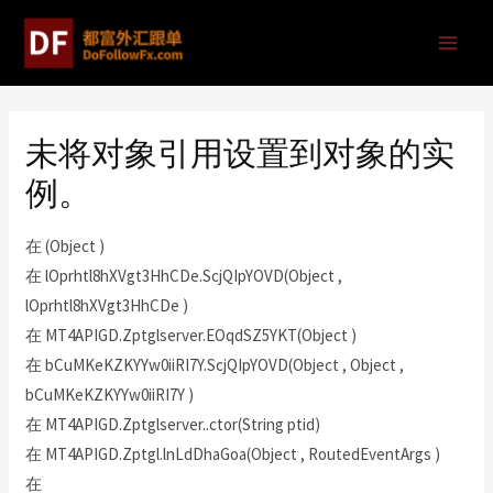
未将对象引用设置到对象的实
例。
在 (Object )
在 lOprhtl8hXVgt3HhCDe.ScjQIpYOVD(Object ,
lOprhtl8hXVgt3HhCDe )
在 MT4APIGD.Zptglserver.EOqdSZ5YKT(Object )
在 bCuMKeKZKYYw0iiRI7Y.ScjQIpYOVD(Object , Object ,
bCuMKeKZKYYw0iiRI7Y )
在 MT4APIGD.Zptglserver..ctor(String ptid)
在 MT4APIGD.Zptgl.lnLdDhaGoa(Object , RoutedEventArgs )
在