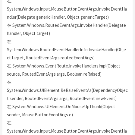
在
System.Windows.Input.MouseButtonEventArgs.InvokeEventHa
ndler(Delegate genericHandler, Object genericTarget)
在 System.Windows.RoutedEventArgs.InvokeHandler(Delegate
handler, Object target)
在
System.Windows.RoutedEventHandlerInfo.InvokeHandler(Obje
ct target, RoutedEventArgs routedEventArgs)
在 System.Windows.EventRoute.InvokeHandlersImpl(Object
source, RoutedEventArgs args, Boolean reRaised)
在
System.Windows.UIElement.ReRaiseEventAs(DependencyObjec
t sender, RoutedEventArgs args, RoutedEvent newEvent)
在 System.Windows.UIElement.OnMouseUpThunk(Object
sender, MouseButtonEventArgs e)
在
System.Windows.Input.MouseButtonEventArgs.InvokeEventHa