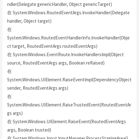
ndler(Delegate genericHandler, Object genericTarget)
在 System.Windows.RoutedEventArgs.InvokeHandler(Delegate
handler, Object target)
在
System.Windows.RoutedEventHandlerInfo.InvokeHandler(Obje
ct target, RoutedEventArgs routedEventArgs)
在 System.Windows.EventRoute.InvokeHandlersImpl(Object
source, RoutedEventArgs args, Boolean reRaised)
在
System.Windows.UIElement.RaiseEventImpl(DependencyObject
sender, RoutedEventArgs args)
在
System.Windows.UIElement.RaiseTrustedEvent(RoutedEventAr
gs args)
在 System.Windows.UIElement.RaiseEvent(RoutedEventArgs
args, Boolean trusted)
在 System.Windows.Input.InputManager.ProcessStagingArea()