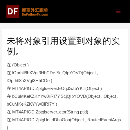
未将对象引用设置到对象的实
例。
在 (Object )
在 lOprhtl8hXVgt3HhCDe.ScjQIpYOVD(Object ,
lOprhtl8hXVgt3HhCDe )
在 MT4APIGD.Zptglserver.EOqdSZ5YKT(Object )
在 bCuMKeKZKYYw0iiRI7Y.ScjQIpYOVD(Object , Object ,
bCuMKeKZKYYw0iiRI7Y )
在 MT4APIGD.Zptglserver..ctor(String ptid)
在 MT4APIGD.Zptgl.lnLdDhaGoa(Object , RoutedEventArgs
)