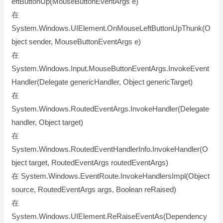
eftButtonUp(MouseButtonEventArgs e)
在
System.Windows.UIElement.OnMouseLeftButtonUpThunk(O
bject sender, MouseButtonEventArgs e)
在
System.Windows.Input.MouseButtonEventArgs.InvokeEvent
Handler(Delegate genericHandler, Object genericTarget)
在
System.Windows.RoutedEventArgs.InvokeHandler(Delegate
handler, Object target)
在
System.Windows.RoutedEventHandlerInfo.InvokeHandler(O
bject target, RoutedEventArgs routedEventArgs)
在 System.Windows.EventRoute.InvokeHandlersImpl(Object
source, RoutedEventArgs args, Boolean reRaised)
在
System.Windows.UIElement.ReRaiseEventAs(Dependency