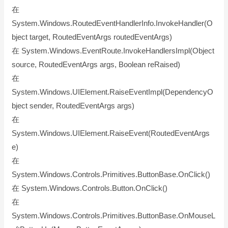
在
System.Windows.RoutedEventHandlerInfo.InvokeHandler(O
bject target, RoutedEventArgs routedEventArgs)
在 System.Windows.EventRoute.InvokeHandlersImpl(Object
source, RoutedEventArgs args, Boolean reRaised)
在
System.Windows.UIElement.RaiseEventImpl(DependencyO
bject sender, RoutedEventArgs args)
在
System.Windows.UIElement.RaiseEvent(RoutedEventArgs
e)
在
System.Windows.Controls.Primitives.ButtonBase.OnClick()
在 System.Windows.Controls.Button.OnClick()
在
System.Windows.Controls.Primitives.ButtonBase.OnMouseL