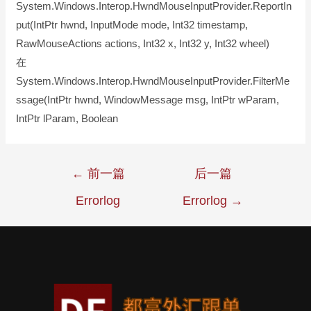
System.Windows.Interop.HwndMouseInputProvider.ReportIn
put(IntPtr hwnd, InputMode mode, Int32 timestamp,
RawMouseActions actions, Int32 x, Int32 y, Int32 wheel)
在
System.Windows.Interop.HwndMouseInputProvider.FilterMe
ssage(IntPtr hwnd, WindowMessage msg, IntPtr wParam,
IntPtr lParam, Boolean
←
前一篇
后一篇
Errorlog
Errorlog
→