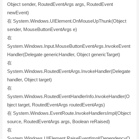
Object sender, RoutedEventArgs args, RoutedEvent
newEvent)
在 System.Windows.UIElement.OnMouseUpThunk(Object
sender, MouseButtonEventArgs e)
在
System.Windows.Input.MouseButtonEventArgs.InvokeEvent
Handler(Delegate genericHandler, Object genericTarget)
在
System.Windows.RoutedEventArgs.InvokeHandler(Delegate
handler, Object target)
在
System.Windows.RoutedEventHandlerInfo.InvokeHandler(O
bject target, RoutedEventArgs routedEventArgs)
在 System.Windows.EventRoute.InvokeHandlersImpl(Object
source, RoutedEventArgs args, Boolean reRaised)
在
System.Windows.UIElement.RaiseEventImpl(DependencyO