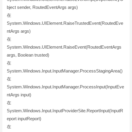
bject sender, RoutedEventArgs args)
在
System.Windows.UIElement.RaiseTrustedEvent(RoutedEve
ntArgs args)
在
System.Windows.UIElement.RaiseEvent(RoutedEventArgs
args, Boolean trusted)
在
System.Windows.Input.InputManager.ProcessStagingArea()
在
System.Windows.Input.InputManager.ProcessInput(InputEve
ntArgs input)
在
System.Windows.Input.InputProviderSite.ReportInput(InputR
eport inputReport)
在