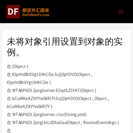
未将对象引用设置到对象的实
例。
在 (Object )
在 lOprhtl8hXVgt3HhCDe.ScjQIpYOVD(Object ,
lOprhtl8hXVgt3HhCDe )
在 MT4APIGD.Zptglserver.EOqdSZ5YKT(Object )
在 bCuMKeKZKYYw0iiRI7Y.ScjQIpYOVD(Object , Object ,
bCuMKeKZKYYw0iiRI7Y )
在 MT4APIGD.Zptglserver..ctor(String ptid)
在 MT4APIGD.Zptgl.lnLdDhaGoa(Object , RoutedEventArgs )
在