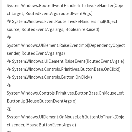
System.Windows.RoutedEventHandlerInfo.InvokeHandler(Obje
ct target, RoutedEventArgs routedEventArgs)
在 System.Windows.EventRoute.InvokeHandlersImpl(Object
source, RoutedEventArgs args, Boolean reRaised)
在
System.Windows.UIElement.RaiseEventImpl(DependencyObject
sender, RoutedEventArgs args)
在 System.Windows.UIElement.RaiseEvent(RoutedEventArgs e)
在 System.Windows.Controls.Primitives.ButtonBase.OnClick()
在 System.Windows.Controls.Button.OnClick()
在
System.Windows.Controls.Primitives.ButtonBase.OnMouseLeft
ButtonUp(MouseButtonEventArgs e)
在
System.Windows.UIElement.OnMouseLeftButtonUpThunk(Obje
ct sender, MouseButtonEventArgs e)