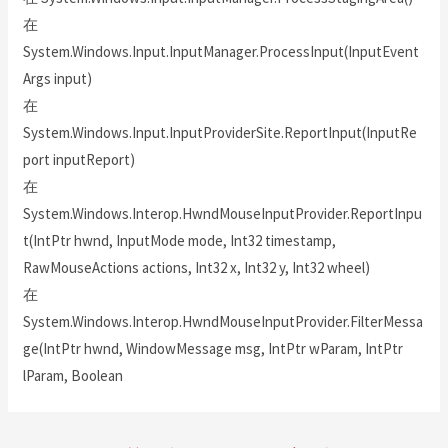
在
System.Windows.Input.InputManager.ProcessInput(InputEvent
Args input)
在
System.Windows.Input.InputProviderSite.ReportInput(InputRe
port inputReport)
在
System.Windows.Interop.HwndMouseInputProvider.ReportInpu
t(IntPtr hwnd, InputMode mode, Int32 timestamp,
RawMouseActions actions, Int32 x, Int32 y, Int32 wheel)
在
System.Windows.Interop.HwndMouseInputProvider.FilterMessa
ge(IntPtr hwnd, WindowMessage msg, IntPtr wParam, IntPtr
lParam, Boolean