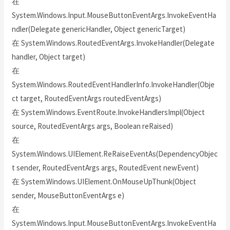
在
System.Windows.Input.MouseButtonEventArgs.InvokeEventHa
ndler(Delegate genericHandler, Object genericTarget)
在 System.Windows.RoutedEventArgs.InvokeHandler(Delegate
handler, Object target)
在
System.Windows.RoutedEventHandlerInfo.InvokeHandler(Obje
ct target, RoutedEventArgs routedEventArgs)
在 System.Windows.EventRoute.InvokeHandlersImpl(Object
source, RoutedEventArgs args, Boolean reRaised)
在
System.Windows.UIElement.ReRaiseEventAs(DependencyObjec
t sender, RoutedEventArgs args, RoutedEvent newEvent)
在 System.Windows.UIElement.OnMouseUpThunk(Object
sender, MouseButtonEventArgs e)
在
System.Windows.Input.MouseButtonEventArgs.InvokeEventHa