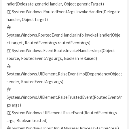
ndler(Delegate genericHandler, Object genericTarget)
在 System.Windows.RoutedEventArgs.InvokeHandler(Delegate
handler, Object target)
在
System.Windows.RoutedEventHandlerInfo.InvokeHandler(Obje
ct target, RoutedEventArgs routedEventArgs)
在 System.Windows.EventRoute.InvokeHandlersImpl(Object
source, RoutedEventArgs args, Boolean reRaised)
在
System.Windows.UIElement.RaiseEventImpl(DependencyObject
sender, RoutedEventArgs args)
在
System.Windows.UIElement.RaiseTrustedEvent(RoutedEventAr
gs args)
在 System.Windows.UIElement.RaiseEvent(RoutedEventArgs
args, Boolean trusted)
在 System.Windows.Input.InputManager.ProcessStagingArea()