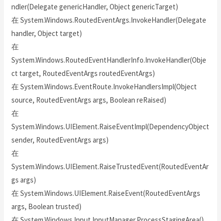
ndler(Delegate genericHandler, Object genericTarget)
在 System.Windows.RoutedEventArgs.InvokeHandler(Delegate
handler, Object target)
在
System.Windows.RoutedEventHandlerInfo.InvokeHandler(Obje
ct target, RoutedEventArgs routedEventArgs)
在 System.Windows.EventRoute.InvokeHandlersImpl(Object
source, RoutedEventArgs args, Boolean reRaised)
在
System.Windows.UIElement.RaiseEventImpl(DependencyObject
sender, RoutedEventArgs args)
在
System.Windows.UIElement.RaiseTrustedEvent(RoutedEventAr
gs args)
在 System.Windows.UIElement.RaiseEvent(RoutedEventArgs
args, Boolean trusted)
在 System.Windows.Input.InputManager.ProcessStagingArea()