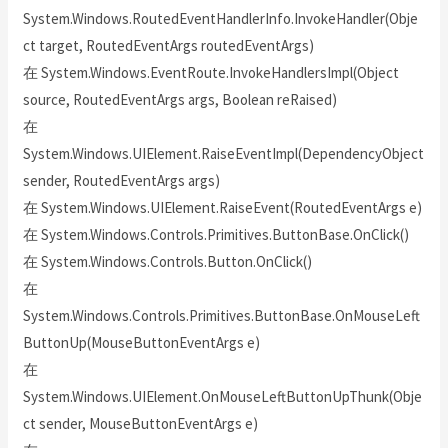
System.Windows.RoutedEventHandlerInfo.InvokeHandler(Obje
ct target, RoutedEventArgs routedEventArgs)
在 System.Windows.EventRoute.InvokeHandlersImpl(Object
source, RoutedEventArgs args, Boolean reRaised)
在
System.Windows.UIElement.RaiseEventImpl(DependencyObject
sender, RoutedEventArgs args)
在 System.Windows.UIElement.RaiseEvent(RoutedEventArgs e)
在 System.Windows.Controls.Primitives.ButtonBase.OnClick()
在 System.Windows.Controls.Button.OnClick()
在
System.Windows.Controls.Primitives.ButtonBase.OnMouseLeft
ButtonUp(MouseButtonEventArgs e)
在
System.Windows.UIElement.OnMouseLeftButtonUpThunk(Obje
ct sender, MouseButtonEventArgs e)