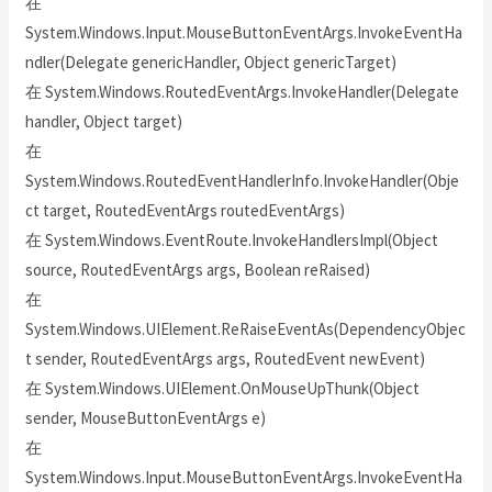
在
System.Windows.Input.MouseButtonEventArgs.InvokeEventHa
ndler(Delegate genericHandler, Object genericTarget)
在 System.Windows.RoutedEventArgs.InvokeHandler(Delegate
handler, Object target)
在
System.Windows.RoutedEventHandlerInfo.InvokeHandler(Obje
ct target, RoutedEventArgs routedEventArgs)
在 System.Windows.EventRoute.InvokeHandlersImpl(Object
source, RoutedEventArgs args, Boolean reRaised)
在
System.Windows.UIElement.ReRaiseEventAs(DependencyObjec
t sender, RoutedEventArgs args, RoutedEvent newEvent)
在 System.Windows.UIElement.OnMouseUpThunk(Object
sender, MouseButtonEventArgs e)
在
System.Windows.Input.MouseButtonEventArgs.InvokeEventHa