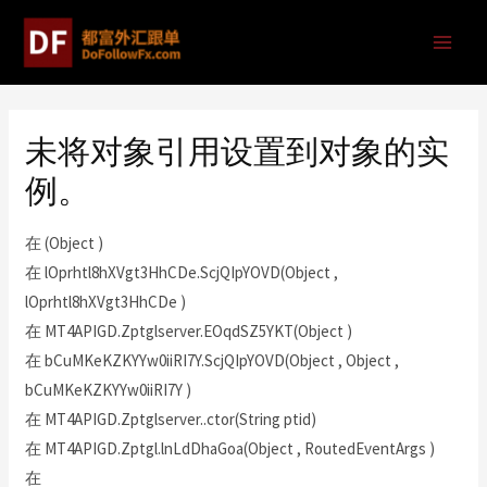
未将对象引用设置到对象的实
例。
在 (Object )
在 lOprhtl8hXVgt3HhCDe.ScjQIpYOVD(Object ,
lOprhtl8hXVgt3HhCDe )
在 MT4APIGD.Zptglserver.EOqdSZ5YKT(Object )
在 bCuMKeKZKYYw0iiRI7Y.ScjQIpYOVD(Object , Object ,
bCuMKeKZKYYw0iiRI7Y )
在 MT4APIGD.Zptglserver..ctor(String ptid)
在 MT4APIGD.Zptgl.lnLdDhaGoa(Object , RoutedEventArgs )
在