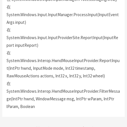
在
System.Windows.Input.InputManager.ProcessInput(InputEvent
Args input)
在
System.Windows.Input.InputProviderSite.ReportInput(InputRe
port inputReport)
在
System.Windows.Interop.HwndMouseInputProvider.ReportInpu
t(IntPtr hwnd, InputMode mode, Int32 timestamp,
RawMouseActions actions, Int32 x, Int32 y, Int32 wheel)
在
System.Windows.Interop.HwndMouseInputProvider.FilterMessa
ge(IntPtr hwnd, WindowMessage msg, IntPtr wParam, IntPtr
lParam, Boolean