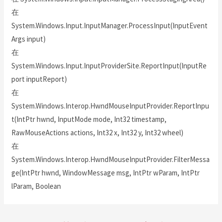
在
System.Windows.Input.InputManager.ProcessInput(InputEvent
Args input)
在
System.Windows.Input.InputProviderSite.ReportInput(InputRe
port inputReport)
在
System.Windows.Interop.HwndMouseInputProvider.ReportInpu
t(IntPtr hwnd, InputMode mode, Int32 timestamp,
RawMouseActions actions, Int32 x, Int32 y, Int32 wheel)
在
System.Windows.Interop.HwndMouseInputProvider.FilterMessa
ge(IntPtr hwnd, WindowMessage msg, IntPtr wParam, IntPtr
lParam, Boolean