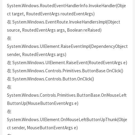
System.Windows.RoutedEventHandlerInfo.InvokeHandler(Obje
ct target, RoutedEventArgs routedEventArgs)
在 System.Windows.EventRoute.InvokeHandlersImpl(Object
source, RoutedEventArgs args, Boolean reRaised)
在
System.Windows.UIElement.RaiseEventImpl(DependencyObject
sender, RoutedEventArgs args)
在 System.Windows.UIElement.RaiseEvent(RoutedEventArgs e)
在 System.Windows.Controls.Primitives.ButtonBase.OnClick()
在 System.Windows.Controls.Button.OnClick()
在
System.Windows.Controls.Primitives.ButtonBase.OnMouseLeft
ButtonUp(MouseButtonEventArgs e)
在
System.Windows.UIElement.OnMouseLeftButtonUpThunk(Obje
ct sender, MouseButtonEventArgs e)