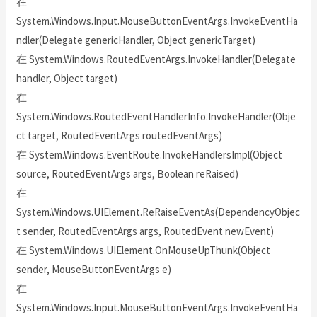
在
System.Windows.Input.MouseButtonEventArgs.InvokeEventHa
ndler(Delegate genericHandler, Object genericTarget)
在 System.Windows.RoutedEventArgs.InvokeHandler(Delegate
handler, Object target)
在
System.Windows.RoutedEventHandlerInfo.InvokeHandler(Obje
ct target, RoutedEventArgs routedEventArgs)
在 System.Windows.EventRoute.InvokeHandlersImpl(Object
source, RoutedEventArgs args, Boolean reRaised)
在
System.Windows.UIElement.ReRaiseEventAs(DependencyObjec
t sender, RoutedEventArgs args, RoutedEvent newEvent)
在 System.Windows.UIElement.OnMouseUpThunk(Object
sender, MouseButtonEventArgs e)
在
System.Windows.Input.MouseButtonEventArgs.InvokeEventHa