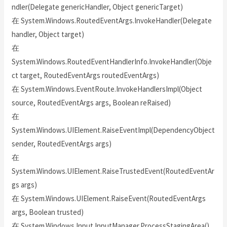
ndler(Delegate genericHandler, Object genericTarget)
在 System.Windows.RoutedEventArgs.InvokeHandler(Delegate
handler, Object target)
在
System.Windows.RoutedEventHandlerInfo.InvokeHandler(Obje
ct target, RoutedEventArgs routedEventArgs)
在 System.Windows.EventRoute.InvokeHandlersImpl(Object
source, RoutedEventArgs args, Boolean reRaised)
在
System.Windows.UIElement.RaiseEventImpl(DependencyObject
sender, RoutedEventArgs args)
在
System.Windows.UIElement.RaiseTrustedEvent(RoutedEventAr
gs args)
在 System.Windows.UIElement.RaiseEvent(RoutedEventArgs
args, Boolean trusted)
在 System.Windows.Input.InputManager.ProcessStagingArea()