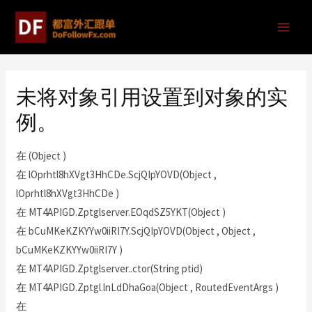
未将对象引用设置到对象的实
例。
在 (Object )
在 lOprhtl8hXVgt3HhCDe.ScjQIpYOVD(Object ,
lOprhtl8hXVgt3HhCDe )
在 MT4APIGD.Zptglserver.EOqdSZ5YKT(Object )
在 bCuMKeKZKYYw0iiRI7Y.ScjQIpYOVD(Object , Object ,
bCuMKeKZKYYw0iiRI7Y )
在 MT4APIGD.Zptglserver..ctor(String ptid)
在 MT4APIGD.Zptgl.lnLdDhaGoa(Object , RoutedEventArgs )
在