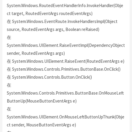
System.Windows.RoutedEventHandlerInfo.InvokeHandler(Obje
ct target, RoutedEventArgs routedEventArgs)
在 System.Windows.EventRoute.InvokeHandlersImpl(Object
source, RoutedEventArgs args, Boolean reRaised)
在
System.Windows.UIElement.RaiseEventImpl(DependencyObject
sender, RoutedEventArgs args)
在 System.Windows.UIElement.RaiseEvent(RoutedEventArgs e)
在 System.Windows.Controls.Primitives.ButtonBase.OnClick()
在 System.Windows.Controls.Button.OnClick()
在
System.Windows.Controls.Primitives.ButtonBase.OnMouseLeft
ButtonUp(MouseButtonEventArgs e)
在
System.Windows.UIElement.OnMouseLeftButtonUpThunk(Obje
ct sender, MouseButtonEventArgs e)