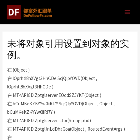
未将对象引用设置到对象的实
例。
在 (Object )
在 lOprhtl8hXVgt3HhCDe.ScjQIpYOVD(Object ,
lOprhtl8hXVgt3HhCDe )
在 MT4APIGD.Zptglserver.EOqdSZ5YKT(Object )
在 bCuMKeKZKYYw0iiRI7Y.ScjQIpYOVD(Object , Object ,
bCuMKeKZKYYw0iiRI7Y )
在 MT4APIGD.Zptglserver..ctor(String ptid)
在 MT4APIGD.Zptgl.lnLdDhaGoa(Object , RoutedEventArgs )
在