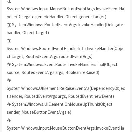
在
System.Windows.Input.MouseButtonEventArgs.InvokeEventHa
ndler(Delegate genericHandler, Object genericTarget)
在 System.Windows.RoutedEventArgs.InvokeHandler(Delegate
handler, Object target)
在
System.Windows.RoutedEventHandlerInfo.InvokeHandler(Obje
ct target, RoutedEventArgs routedEventArgs)
在 System.Windows.EventRoute.InvokeHandlersImpl(Object
source, RoutedEventArgs args, Boolean reRaised)
在
System.Windows.UIElement.ReRaiseEventAs(DependencyObjec
t sender, RoutedEventArgs args, RoutedEvent newEvent)
在 System.Windows.UIElement.OnMouseUpThunk(Object
sender, MouseButtonEventArgs e)
在
System.Windows.Input.MouseButtonEventArgs.InvokeEventHa