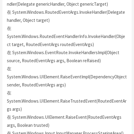
ndler(Delegate genericHandler, Object genericTarget)
在 System.Windows.RoutedEventArgs.InvokeHandler(Delegate
handler, Object target)
在
System.Windows.RoutedEventHandlerInfo.InvokeHandler(Obje
ct target, RoutedEventArgs routedEventArgs)
在 System.Windows.EventRoute.InvokeHandlersImpl(Object
source, RoutedEventArgs args, Boolean reRaised)
在
System.Windows.UIElement.RaiseEventImpl(DependencyObject
sender, RoutedEventArgs args)
在
System.Windows.UIElement.RaiseTrustedEvent(RoutedEventAr
gs args)
在 System.Windows.UIElement.RaiseEvent(RoutedEventArgs
args, Boolean trusted)
在 System.Windows.Input.InputManager.ProcessStagingArea()