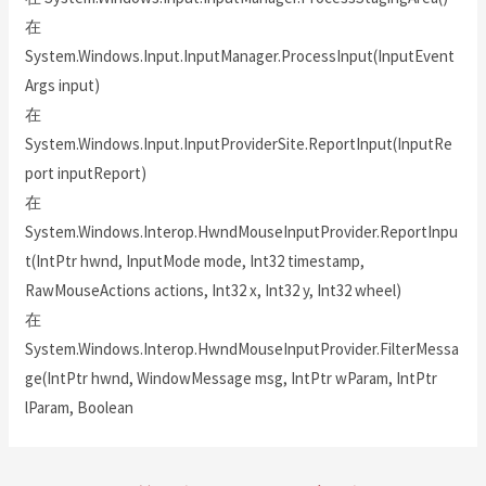
在
System.Windows.Input.InputManager.ProcessInput(InputEvent
Args input)
在
System.Windows.Input.InputProviderSite.ReportInput(InputRe
port inputReport)
在
System.Windows.Interop.HwndMouseInputProvider.ReportInpu
t(IntPtr hwnd, InputMode mode, Int32 timestamp,
RawMouseActions actions, Int32 x, Int32 y, Int32 wheel)
在
System.Windows.Interop.HwndMouseInputProvider.FilterMessa
ge(IntPtr hwnd, WindowMessage msg, IntPtr wParam, IntPtr
lParam, Boolean