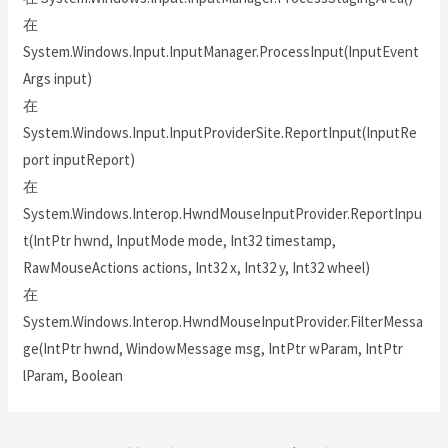
在
System.Windows.Input.InputManager.ProcessInput(InputEvent
Args input)
在
System.Windows.Input.InputProviderSite.ReportInput(InputRe
port inputReport)
在
System.Windows.Interop.HwndMouseInputProvider.ReportInpu
t(IntPtr hwnd, InputMode mode, Int32 timestamp,
RawMouseActions actions, Int32 x, Int32 y, Int32 wheel)
在
System.Windows.Interop.HwndMouseInputProvider.FilterMessa
ge(IntPtr hwnd, WindowMessage msg, IntPtr wParam, IntPtr
lParam, Boolean