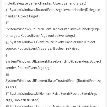
ndler(Delegate genericHandler, Object genericTarget)
在 System.Windows.RoutedEventArgs.InvokeHandler(Delegate
handler, Object target)
在
System.Windows.RoutedEventHandlerInfo.InvokeHandler(Obje
ct target, RoutedEventArgs routedEventArgs)
在 System.Windows.EventRoute.InvokeHandlersImpl(Object
source, RoutedEventArgs args, Boolean reRaised)
在
System.Windows.UIElement.RaiseEventImpl(DependencyObject
sender, RoutedEventArgs args)
在
System.Windows.UIElement.RaiseTrustedEvent(RoutedEventAr
gs args)
在 System.Windows.UIElement.RaiseEvent(RoutedEventArgs
args, Boolean trusted)
在 System.Windows.Input.InputManager.ProcessStagingArea()