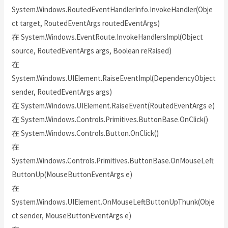
System.Windows.RoutedEventHandlerInfo.InvokeHandler(Obje
ct target, RoutedEventArgs routedEventArgs)
在 System.Windows.EventRoute.InvokeHandlersImpl(Object
source, RoutedEventArgs args, Boolean reRaised)
在
System.Windows.UIElement.RaiseEventImpl(DependencyObject
sender, RoutedEventArgs args)
在 System.Windows.UIElement.RaiseEvent(RoutedEventArgs e)
在 System.Windows.Controls.Primitives.ButtonBase.OnClick()
在 System.Windows.Controls.Button.OnClick()
在
System.Windows.Controls.Primitives.ButtonBase.OnMouseLeft
ButtonUp(MouseButtonEventArgs e)
在
System.Windows.UIElement.OnMouseLeftButtonUpThunk(Obje
ct sender, MouseButtonEventArgs e)