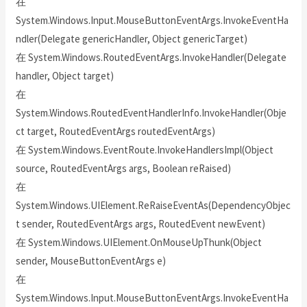
在
System.Windows.Input.MouseButtonEventArgs.InvokeEventHa
ndler(Delegate genericHandler, Object genericTarget)
在 System.Windows.RoutedEventArgs.InvokeHandler(Delegate
handler, Object target)
在
System.Windows.RoutedEventHandlerInfo.InvokeHandler(Obje
ct target, RoutedEventArgs routedEventArgs)
在 System.Windows.EventRoute.InvokeHandlersImpl(Object
source, RoutedEventArgs args, Boolean reRaised)
在
System.Windows.UIElement.ReRaiseEventAs(DependencyObjec
t sender, RoutedEventArgs args, RoutedEvent newEvent)
在 System.Windows.UIElement.OnMouseUpThunk(Object
sender, MouseButtonEventArgs e)
在
System.Windows.Input.MouseButtonEventArgs.InvokeEventHa