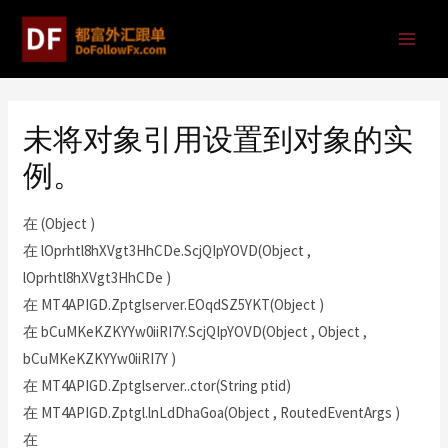
未将对象引用设置到对象的实
例。
在 (Object )
在 lOprhtl8hXVgt3HhCDe.ScjQIpYOVD(Object ,
lOprhtl8hXVgt3HhCDe )
在 MT4APIGD.Zptglserver.EOqdSZ5YKT(Object )
在 bCuMKeKZKYYw0iiRI7Y.ScjQIpYOVD(Object , Object ,
bCuMKeKZKYYw0iiRI7Y )
在 MT4APIGD.Zptglserver..ctor(String ptid)
在 MT4APIGD.Zptgl.lnLdDhaGoa(Object , RoutedEventArgs )
在