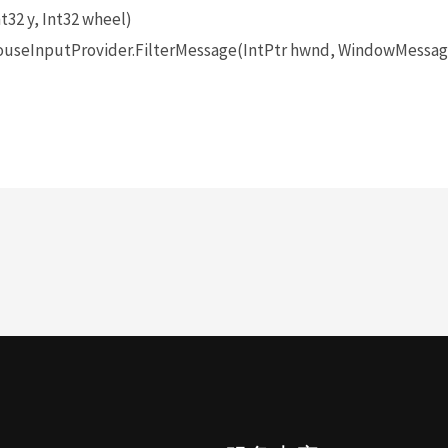
t32 y, Int32 wheel)
seInputProvider.FilterMessage(IntPtr hwnd, WindowMessage 