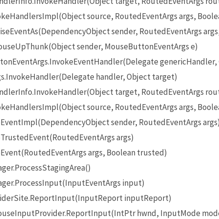
lerInfo.InvokeHandler(Object target, RoutedEventArgs rou
eHandlersImpl(Object source, RoutedEventArgs args, Boole
seEventAs(DependencyObject sender, RoutedEventArgs args
useUpThunk(Object sender, MouseButtonEventArgs e)
onEventArgs.InvokeEventHandler(Delegate genericHandler, O
InvokeHandler(Delegate handler, Object target)
lerInfo.InvokeHandler(Object target, RoutedEventArgs rou
eHandlersImpl(Object source, RoutedEventArgs args, Boole
EventImpl(DependencyObject sender, RoutedEventArgs args
TrustedEvent(RoutedEventArgs args)
Event(RoutedEventArgs args, Boolean trusted)
ger.ProcessStagingArea()
ger.ProcessInput(InputEventArgs input)
iderSite.ReportInput(InputReport inputReport)
seInputProvider.ReportInput(IntPtr hwnd, InputMode mode