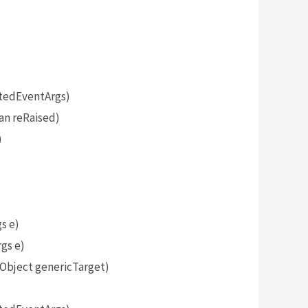
tedEventArgs)
an reRaised)
)
s e)
gs e)
bject genericTarget)