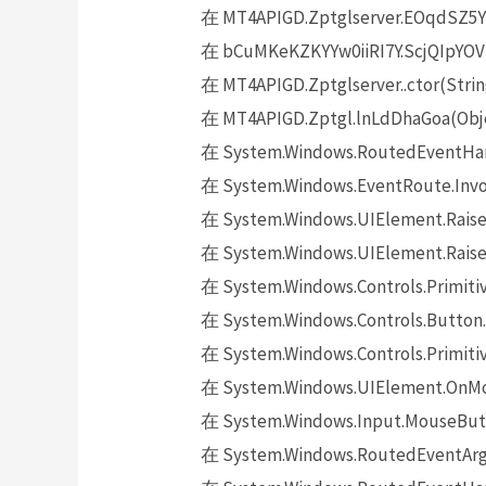
在 MT4APIGD.Zptglserver.EOqdSZ5Y
在 bCuMKeKZKYYw0iiRI7Y.ScjQIpYOVD
在 MT4APIGD.Zptglserver..ctor(Strin
在 MT4APIGD.Zptgl.lnLdDhaGoa(Obje
在 System.Windows.RoutedEventHand
在 System.Windows.EventRoute.Invok
在 System.Windows.UIElement.Raise
在 System.Windows.UIElement.Raise
在 System.Windows.Controls.Primitiv
在 System.Windows.Controls.Button.
在 System.Windows.Controls.Primit
在 System.Windows.UIElement.OnMo
在 System.Windows.Input.MouseButt
在 System.Windows.RoutedEventArgs.