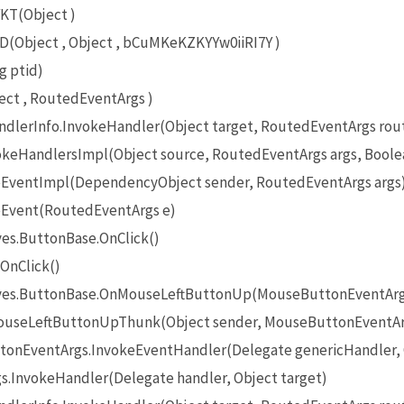
KT(Object )
(Object , Object , bCuMKeKZKYYw0iiRI7Y )
g ptid)
ct , RoutedEventArgs )
lerInfo.InvokeHandler(Object target, RoutedEventArgs rou
eHandlersImpl(Object source, RoutedEventArgs args, Boole
EventImpl(DependencyObject sender, RoutedEventArgs args
Event(RoutedEventArgs e)
es.ButtonBase.OnClick()
OnClick()
ives.ButtonBase.OnMouseLeftButtonUp(MouseButtonEventArg
useLeftButtonUpThunk(Object sender, MouseButtonEventAr
onEventArgs.InvokeEventHandler(Delegate genericHandler, O
InvokeHandler(Delegate handler, Object target)