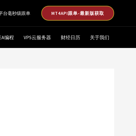
MT4API跟单-最新版获取
平台毫秒级跟单
EA编程
VPS云服务器
财经日历
关于我们