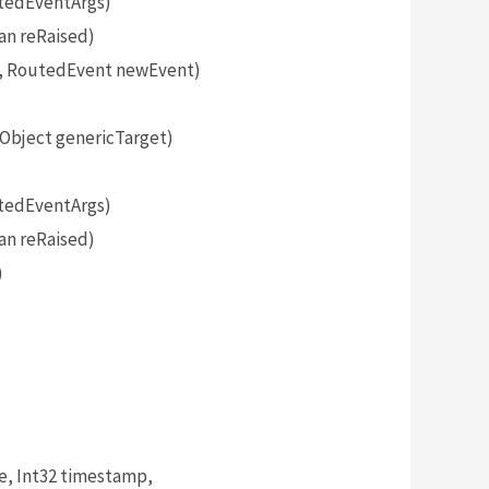
tedEventArgs)
an reRaised)
, RoutedEvent newEvent)
bject genericTarget)
tedEventArgs)
an reRaised)
)
, Int32 timestamp,