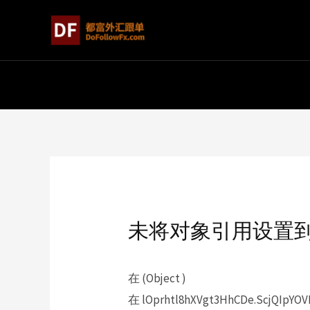
未将对象引用设置
在 (Object )
在 lOprhtl8hXVgt3HhCDe.ScjQIpYOVD