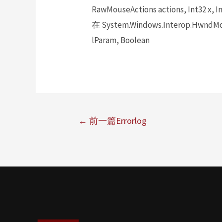
RawMouseActions actions, Int32 x, In
在 System.Windows.Interop.HwndMou
lParam, Boolean
←
前一篇Errorlog