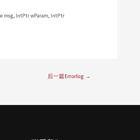
msg, IntPtr wParam, IntPtr
后一篇Errorlog
→