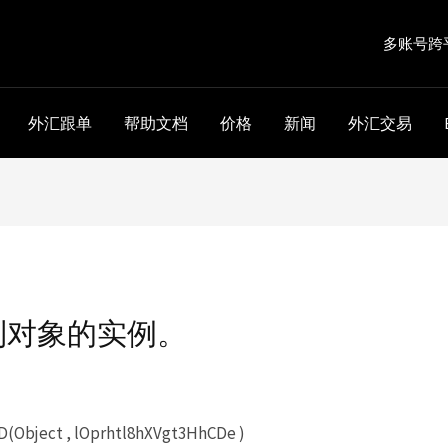
多账号跨
外汇跟单
帮助文档
价格
新闻
外汇交易
到对象的实例。
(Object , lOprhtl8hXVgt3HhCDe )