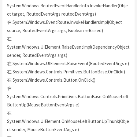
System.Windows.RoutedEventHandlerInfo.InvokeHandler(Obje
ct target, RoutedEventArgs routedEventArgs)
在 System.Windows.EventRoute.InvokeHandlersImpl(Object
source, RoutedEventArgs args, Boolean reRaised)
在
System.Windows.UIElement.RaiseEventImpl(DependencyObject
sender, RoutedEventArgs args)
在 System.Windows.UIElement.RaiseEvent(RoutedEventArgs e)
在 System.Windows.Controls.Primitives.ButtonBase.OnClick()
在 System.Windows.Controls.Button.OnClick()
在
System.Windows.Controls.Primitives.ButtonBase.OnMouseLeft
ButtonUp(MouseButtonEventArgs e)
在
System.Windows.UIElement.OnMouseLeftButtonUpThunk(Obje
ct sender, MouseButtonEventArgs e)