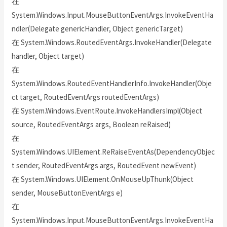
在
System.Windows.Input.MouseButtonEventArgs.InvokeEventHa
ndler(Delegate genericHandler, Object genericTarget)
在 System.Windows.RoutedEventArgs.InvokeHandler(Delegate
handler, Object target)
在
System.Windows.RoutedEventHandlerInfo.InvokeHandler(Obje
ct target, RoutedEventArgs routedEventArgs)
在 System.Windows.EventRoute.InvokeHandlersImpl(Object
source, RoutedEventArgs args, Boolean reRaised)
在
System.Windows.UIElement.ReRaiseEventAs(DependencyObjec
t sender, RoutedEventArgs args, RoutedEvent newEvent)
在 System.Windows.UIElement.OnMouseUpThunk(Object
sender, MouseButtonEventArgs e)
在
System.Windows.Input.MouseButtonEventArgs.InvokeEventHa