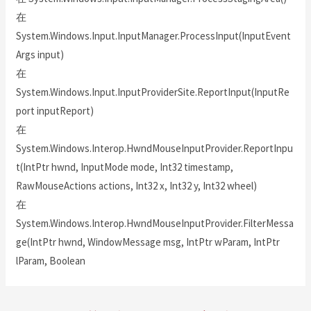
在
System.Windows.Input.InputManager.ProcessInput(InputEvent
Args input)
在
System.Windows.Input.InputProviderSite.ReportInput(InputRe
port inputReport)
在
System.Windows.Interop.HwndMouseInputProvider.ReportInpu
t(IntPtr hwnd, InputMode mode, Int32 timestamp,
RawMouseActions actions, Int32 x, Int32 y, Int32 wheel)
在
System.Windows.Interop.HwndMouseInputProvider.FilterMessa
ge(IntPtr hwnd, WindowMessage msg, IntPtr wParam, IntPtr
lParam, Boolean