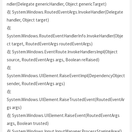
ndler(Delegate genericHandler, Object genericTarget)
在 System.Windows.RoutedEventArgs.InvokeHandler(Delegate
handler, Object target)
在
System.Windows.RoutedEventHandlerInfo.InvokeHandler(Obje
ct target, RoutedEventArgs routedEventArgs)
在 System.Windows.EventRoute.InvokeHandlersImpl(Object
source, RoutedEventArgs args, Boolean reRaised)
在
System.Windows.UIElement.RaiseEventImpl(DependencyObject
sender, RoutedEventArgs args)
在
System.Windows.UIElement.RaiseTrustedEvent(RoutedEventAr
gs args)
在 System.Windows.UIElement.RaiseEvent(RoutedEventArgs
args, Boolean trusted)
在 System.Windows.Input.InputManager.ProcessStagingArea()