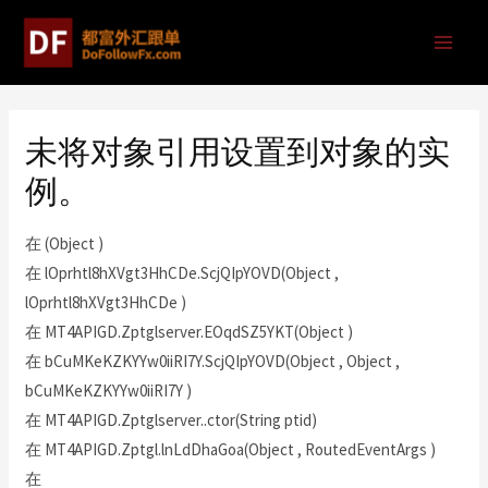
未将对象引用设置到对象的实
例。
在 (Object )
在 lOprhtl8hXVgt3HhCDe.ScjQIpYOVD(Object ,
lOprhtl8hXVgt3HhCDe )
在 MT4APIGD.Zptglserver.EOqdSZ5YKT(Object )
在 bCuMKeKZKYYw0iiRI7Y.ScjQIpYOVD(Object , Object ,
bCuMKeKZKYYw0iiRI7Y )
在 MT4APIGD.Zptglserver..ctor(String ptid)
在 MT4APIGD.Zptgl.lnLdDhaGoa(Object , RoutedEventArgs )
在