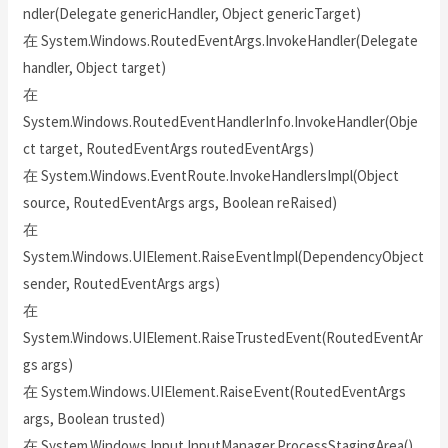
ndler(Delegate genericHandler, Object genericTarget)
在 System.Windows.RoutedEventArgs.InvokeHandler(Delegate
handler, Object target)
在
System.Windows.RoutedEventHandlerInfo.InvokeHandler(Obje
ct target, RoutedEventArgs routedEventArgs)
在 System.Windows.EventRoute.InvokeHandlersImpl(Object
source, RoutedEventArgs args, Boolean reRaised)
在
System.Windows.UIElement.RaiseEventImpl(DependencyObject
sender, RoutedEventArgs args)
在
System.Windows.UIElement.RaiseTrustedEvent(RoutedEventAr
gs args)
在 System.Windows.UIElement.RaiseEvent(RoutedEventArgs
args, Boolean trusted)
在 System.Windows.Input.InputManager.ProcessStagingArea()