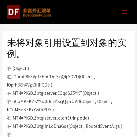
未将对象引用设置到对象的实
例。
在 (Object )
在 lOprhtl8hXVgt3HhCDe.ScjQIpYOVD(Object ,
lOprhtl8hXVgt3HhCDe )
在 MT4APIGD.Zptglserver.EOqdSZ5YKT(Object )
在 bCuMKeKZKYYw0iiRI7Y.ScjQIpYOVD(Object , Object ,
bCuMKeKZKYYw0iiRI7Y )
在 MT4APIGD.Zptglserver..ctor(String ptid)
在 MT4APIGD.Zptgl.lnLdDhaGoa(Object , RoutedEventArgs )
在