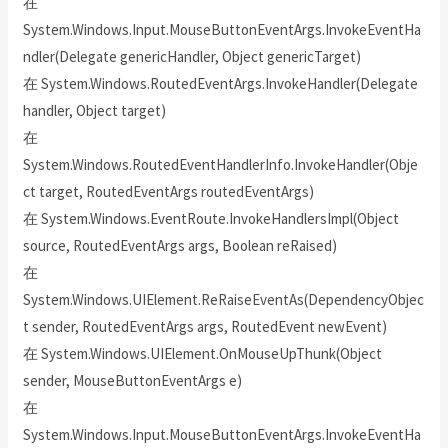
在
System.Windows.Input.MouseButtonEventArgs.InvokeEventHa
ndler(Delegate genericHandler, Object genericTarget)
在 System.Windows.RoutedEventArgs.InvokeHandler(Delegate
handler, Object target)
在
System.Windows.RoutedEventHandlerInfo.InvokeHandler(Obje
ct target, RoutedEventArgs routedEventArgs)
在 System.Windows.EventRoute.InvokeHandlersImpl(Object
source, RoutedEventArgs args, Boolean reRaised)
在
System.Windows.UIElement.ReRaiseEventAs(DependencyObjec
t sender, RoutedEventArgs args, RoutedEvent newEvent)
在 System.Windows.UIElement.OnMouseUpThunk(Object
sender, MouseButtonEventArgs e)
在
System.Windows.Input.MouseButtonEventArgs.InvokeEventHa