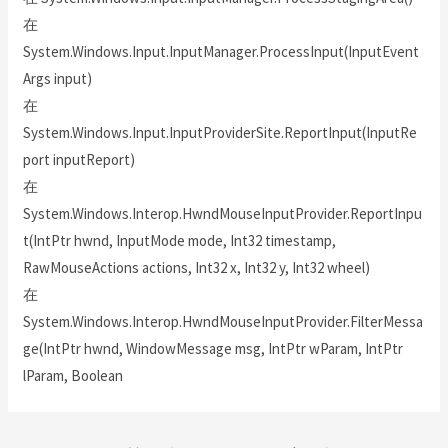
在
System.Windows.Input.InputManager.ProcessInput(InputEvent
Args input)
在
System.Windows.Input.InputProviderSite.ReportInput(InputRe
port inputReport)
在
System.Windows.Interop.HwndMouseInputProvider.ReportInpu
t(IntPtr hwnd, InputMode mode, Int32 timestamp,
RawMouseActions actions, Int32 x, Int32 y, Int32 wheel)
在
System.Windows.Interop.HwndMouseInputProvider.FilterMessa
ge(IntPtr hwnd, WindowMessage msg, IntPtr wParam, IntPtr
lParam, Boolean