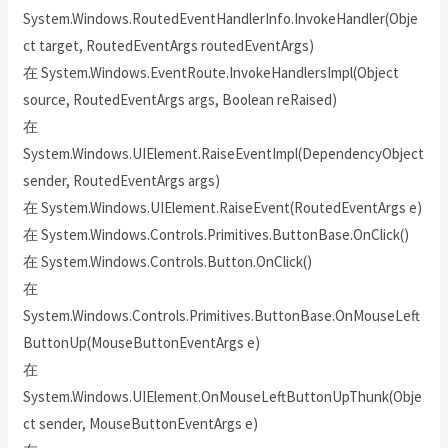
System.Windows.RoutedEventHandlerInfo.InvokeHandler(Obje
ct target, RoutedEventArgs routedEventArgs)
在 System.Windows.EventRoute.InvokeHandlersImpl(Object
source, RoutedEventArgs args, Boolean reRaised)
在
System.Windows.UIElement.RaiseEventImpl(DependencyObject
sender, RoutedEventArgs args)
在 System.Windows.UIElement.RaiseEvent(RoutedEventArgs e)
在 System.Windows.Controls.Primitives.ButtonBase.OnClick()
在 System.Windows.Controls.Button.OnClick()
在
System.Windows.Controls.Primitives.ButtonBase.OnMouseLeft
ButtonUp(MouseButtonEventArgs e)
在
System.Windows.UIElement.OnMouseLeftButtonUpThunk(Obje
ct sender, MouseButtonEventArgs e)