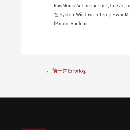
RawMouseActions actions, Int32 x, In
在 System.Windows.Interop.HwndMou
lParam, Boolean
←
前一篇Errorlog