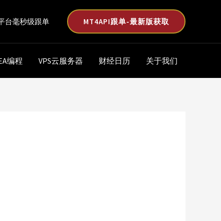
MT4API跟单-最新版获取
平台毫秒级跟单
EA编程
VPS云服务器
财经日历
关于我们