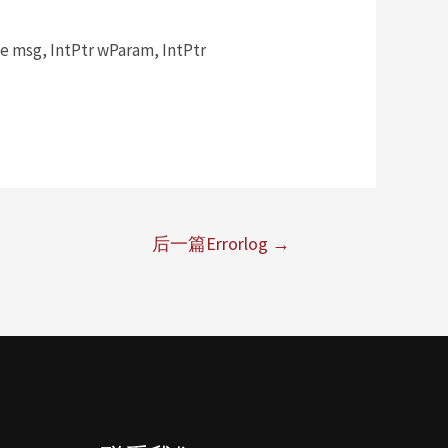
msg, IntPtr wParam, IntPtr
后一篇Errorlog
→