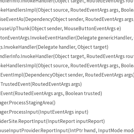
lerInfo.InvokeHandler(Object target, RoutedEventArgs rou
eHandlersImpl(Object source, RoutedEventArgs args, Boole
seEventAs(DependencyObject sender, RoutedEventArgs args
useUpThunk(Object sender, MouseButtonEventArgs e)
onEventArgs.InvokeEventHandler(Delegate genericHandler, O
InvokeHandler(Delegate handler, Object target)
lerInfo.InvokeHandler(Object target, RoutedEventArgs rou
eHandlersImpl(Object source, RoutedEventArgs args, Boole
EventImpl(DependencyObject sender, RoutedEventArgs args
TrustedEvent(RoutedEventArgs args)
Event(RoutedEventArgs args, Boolean trusted)
ger.ProcessStagingArea()
ger.ProcessInput(InputEventArgs input)
iderSite.ReportInput(InputReport inputReport)
seInputProvider.ReportInput(IntPtr hwnd, InputMode mode