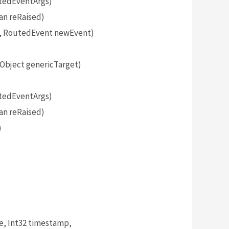
tedEventArgs)
an reRaised)
, RoutedEvent newEvent)
bject genericTarget)
tedEventArgs)
an reRaised)
)
, Int32 timestamp,