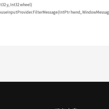
t32 y, Int32 wheel)
seInputProvider.FilterMessage(IntPtr hwnd, WindowMessage 