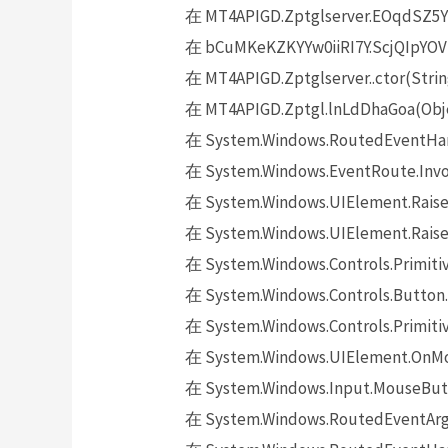
在 MT4APIGD.Zptglserver.EOqdSZ5Y
在 bCuMKeKZKYYw0iiRI7Y.ScjQIpYOVD
在 MT4APIGD.Zptglserver..ctor(Strin
在 MT4APIGD.Zptgl.lnLdDhaGoa(Obje
在 System.Windows.RoutedEventHand
在 System.Windows.EventRoute.Invok
在 System.Windows.UIElement.Raise
在 System.Windows.UIElement.Raise
在 System.Windows.Controls.Primitiv
在 System.Windows.Controls.Button.
在 System.Windows.Controls.Primit
在 System.Windows.UIElement.OnMo
在 System.Windows.Input.MouseButt
在 System.Windows.RoutedEventArgs.