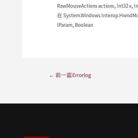
RawMouseActions actions, Int32 x, In
在 System.Windows.Interop.HwndMou
lParam, Boolean
←
前一篇Errorlog