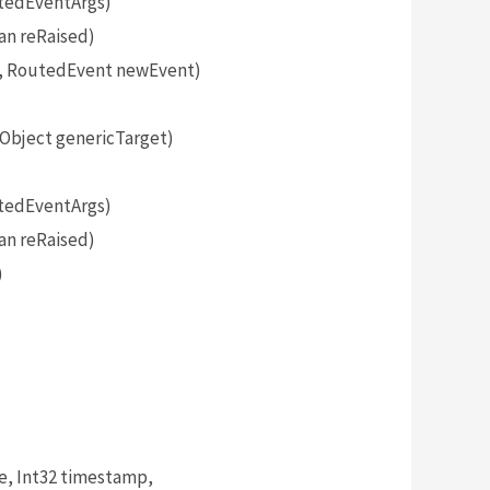
tedEventArgs)
an reRaised)
, RoutedEvent newEvent)
bject genericTarget)
tedEventArgs)
an reRaised)
)
, Int32 timestamp,