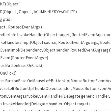
KT(Object )
(Object , Object , bCuMKeKZKYYw0iiRI7Y )
g ptid)
ct , RoutedEventArgs )
lerInfo.InvokeHandler(Object target, RoutedEventArgs rou
eHandlersImpl(Object source, RoutedEventArgs args, Boole
EventImpl(DependencyObject sender, RoutedEventArgs args
Event(RoutedEventArgs e)
es.ButtonBase.OnClick()
OnClick()
ives.ButtonBase.OnMouseLeftButtonUp(MouseButtonEventArg
useLeftButtonUpThunk(Object sender, MouseButtonEventAr
onEventArgs.InvokeEventHandler(Delegate genericHandler, O
InvokeHandler(Delegate handler, Object target)