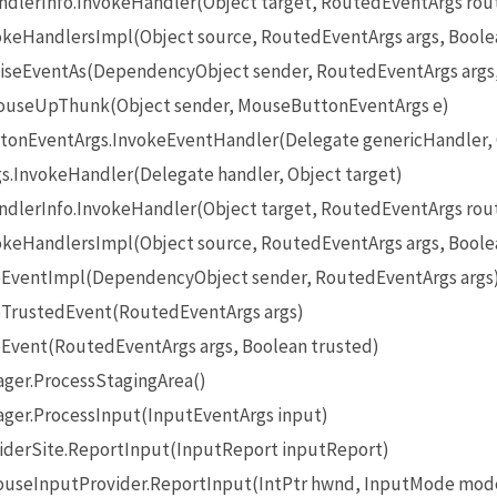
lerInfo.InvokeHandler(Object target, RoutedEventArgs rou
eHandlersImpl(Object source, RoutedEventArgs args, Boole
seEventAs(DependencyObject sender, RoutedEventArgs args
useUpThunk(Object sender, MouseButtonEventArgs e)
onEventArgs.InvokeEventHandler(Delegate genericHandler, O
InvokeHandler(Delegate handler, Object target)
lerInfo.InvokeHandler(Object target, RoutedEventArgs rou
eHandlersImpl(Object source, RoutedEventArgs args, Boole
EventImpl(DependencyObject sender, RoutedEventArgs args
TrustedEvent(RoutedEventArgs args)
Event(RoutedEventArgs args, Boolean trusted)
ger.ProcessStagingArea()
ger.ProcessInput(InputEventArgs input)
iderSite.ReportInput(InputReport inputReport)
seInputProvider.ReportInput(IntPtr hwnd, InputMode mode