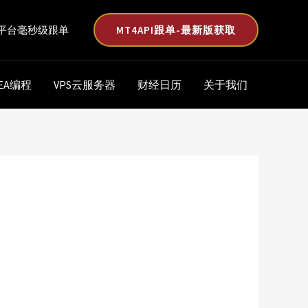
MT4API跟单-最新版获取
平台毫秒级跟单
EA编程
VPS云服务器
财经日历
关于我们