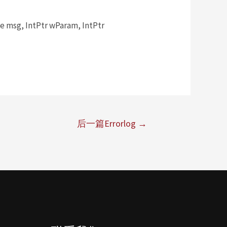
msg, IntPtr wParam, IntPtr
后一篇Errorlog
→