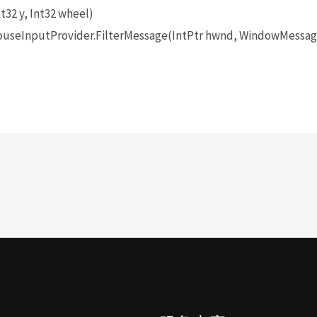
t32 y, Int32 wheel)
seInputProvider.FilterMessage(IntPtr hwnd, WindowMessage 