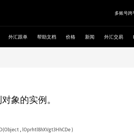
多账号跨
外汇跟单
帮助文档
价格
新闻
外汇交易
到对象的实例。
(Object , lOprhtl8hXVgt3HhCDe )