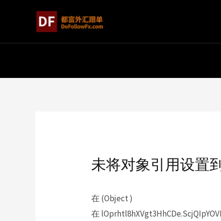
未将对象引用设置
在 (Object )
在 lOprhtl8hXVgt3HhCDe.ScjQIpYOVD