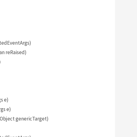
tedEventArgs)
an reRaised)
)
s e)
gs e)
bject genericTarget)