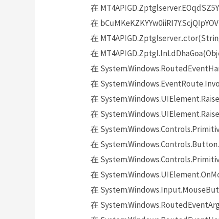
在 MT4APIGD.Zptglserver.EOqdSZ5Y
在 bCuMKeKZKYYw0iiRI7Y.ScjQIpYOVD
在 MT4APIGD.Zptglserver..ctor(Strin
在 MT4APIGD.Zptgl.lnLdDhaGoa(Obje
在 System.Windows.RoutedEventHand
在 System.Windows.EventRoute.Invok
在 System.Windows.UIElement.Raise
在 System.Windows.UIElement.Raise
在 System.Windows.Controls.Primitiv
在 System.Windows.Controls.Button.
在 System.Windows.Controls.Primit
在 System.Windows.UIElement.OnMo
在 System.Windows.Input.MouseButt
在 System.Windows.RoutedEventArgs.