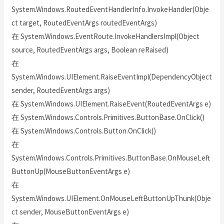
System.Windows.RoutedEventHandlerInfo.InvokeHandler(Obje
ct target, RoutedEventArgs routedEventArgs)
在 System.Windows.EventRoute.InvokeHandlersImpl(Object
source, RoutedEventArgs args, Boolean reRaised)
在
System.Windows.UIElement.RaiseEventImpl(DependencyObject
sender, RoutedEventArgs args)
在 System.Windows.UIElement.RaiseEvent(RoutedEventArgs e)
在 System.Windows.Controls.Primitives.ButtonBase.OnClick()
在 System.Windows.Controls.Button.OnClick()
在
System.Windows.Controls.Primitives.ButtonBase.OnMouseLeft
ButtonUp(MouseButtonEventArgs e)
在
System.Windows.UIElement.OnMouseLeftButtonUpThunk(Obje
ct sender, MouseButtonEventArgs e)