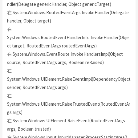
ndler(Delegate genericHandler, Object genericTarget)
在 System.Windows.RoutedEventArgs.InvokeHandler(Delegate
handler, Object target)
在
System.Windows.RoutedEventHandlerInfo.InvokeHandler(Obje
ct target, RoutedEventArgs routedEventArgs)
在 System.Windows.EventRoute.InvokeHandlersImpl(Object
source, RoutedEventArgs args, Boolean reRaised)
在
System.Windows.UIElement.RaiseEventImpl(DependencyObject
sender, RoutedEventArgs args)
在
System.Windows.UIElement.RaiseTrustedEvent(RoutedEventAr
gs args)
在 System.Windows.UIElement.RaiseEvent(RoutedEventArgs
args, Boolean trusted)
在 System.Windows.Input.InputManager.ProcessStagingArea()