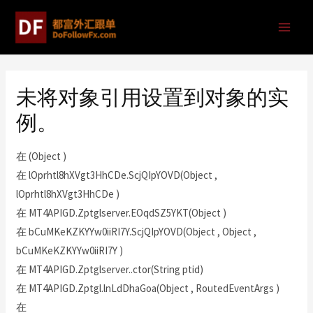
未将对象引用设置到对象的实
例。
在 (Object )
在 lOprhtl8hXVgt3HhCDe.ScjQIpYOVD(Object ,
lOprhtl8hXVgt3HhCDe )
在 MT4APIGD.Zptglserver.EOqdSZ5YKT(Object )
在 bCuMKeKZKYYw0iiRI7Y.ScjQIpYOVD(Object , Object ,
bCuMKeKZKYYw0iiRI7Y )
在 MT4APIGD.Zptglserver..ctor(String ptid)
在 MT4APIGD.Zptgl.lnLdDhaGoa(Object , RoutedEventArgs )
在