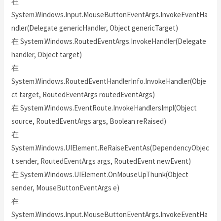
在
System.Windows.Input.MouseButtonEventArgs.InvokeEventHa
ndler(Delegate genericHandler, Object genericTarget)
在 System.Windows.RoutedEventArgs.InvokeHandler(Delegate
handler, Object target)
在
System.Windows.RoutedEventHandlerInfo.InvokeHandler(Obje
ct target, RoutedEventArgs routedEventArgs)
在 System.Windows.EventRoute.InvokeHandlersImpl(Object
source, RoutedEventArgs args, Boolean reRaised)
在
System.Windows.UIElement.ReRaiseEventAs(DependencyObjec
t sender, RoutedEventArgs args, RoutedEvent newEvent)
在 System.Windows.UIElement.OnMouseUpThunk(Object
sender, MouseButtonEventArgs e)
在
System.Windows.Input.MouseButtonEventArgs.InvokeEventHa