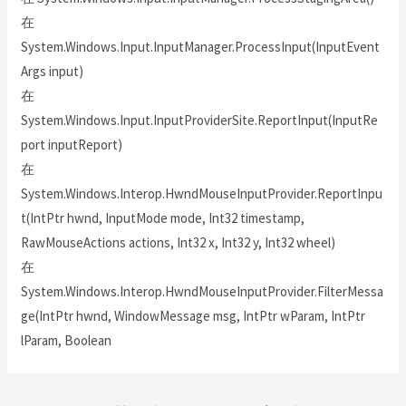
在
System.Windows.Input.InputManager.ProcessInput(InputEvent
Args input)
在
System.Windows.Input.InputProviderSite.ReportInput(InputRe
port inputReport)
在
System.Windows.Interop.HwndMouseInputProvider.ReportInpu
t(IntPtr hwnd, InputMode mode, Int32 timestamp,
RawMouseActions actions, Int32 x, Int32 y, Int32 wheel)
在
System.Windows.Interop.HwndMouseInputProvider.FilterMessa
ge(IntPtr hwnd, WindowMessage msg, IntPtr wParam, IntPtr
lParam, Boolean