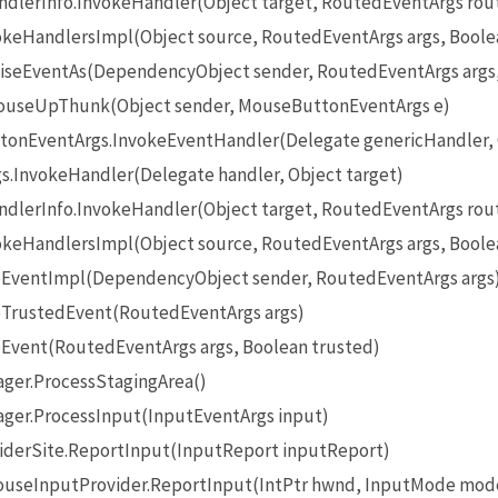
lerInfo.InvokeHandler(Object target, RoutedEventArgs rou
eHandlersImpl(Object source, RoutedEventArgs args, Boole
seEventAs(DependencyObject sender, RoutedEventArgs args
useUpThunk(Object sender, MouseButtonEventArgs e)
onEventArgs.InvokeEventHandler(Delegate genericHandler, O
InvokeHandler(Delegate handler, Object target)
lerInfo.InvokeHandler(Object target, RoutedEventArgs rou
eHandlersImpl(Object source, RoutedEventArgs args, Boole
EventImpl(DependencyObject sender, RoutedEventArgs args
TrustedEvent(RoutedEventArgs args)
Event(RoutedEventArgs args, Boolean trusted)
ger.ProcessStagingArea()
ger.ProcessInput(InputEventArgs input)
iderSite.ReportInput(InputReport inputReport)
seInputProvider.ReportInput(IntPtr hwnd, InputMode mode