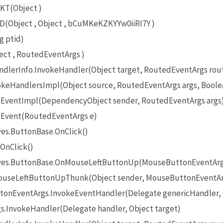
KT(Object )
(Object , Object , bCuMKeKZKYYw0iiRI7Y )
g ptid)
ct , RoutedEventArgs )
lerInfo.InvokeHandler(Object target, RoutedEventArgs rou
eHandlersImpl(Object source, RoutedEventArgs args, Boole
EventImpl(DependencyObject sender, RoutedEventArgs args
Event(RoutedEventArgs e)
es.ButtonBase.OnClick()
OnClick()
ives.ButtonBase.OnMouseLeftButtonUp(MouseButtonEventArg
useLeftButtonUpThunk(Object sender, MouseButtonEventAr
onEventArgs.InvokeEventHandler(Delegate genericHandler, O
InvokeHandler(Delegate handler, Object target)