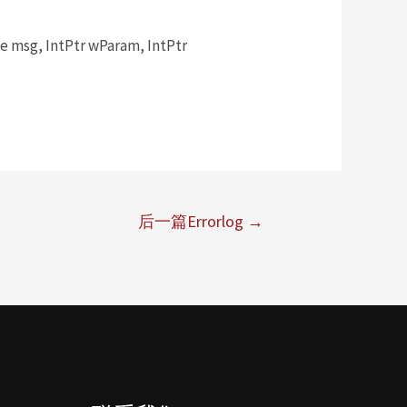
msg, IntPtr wParam, IntPtr
后一篇Errorlog
→