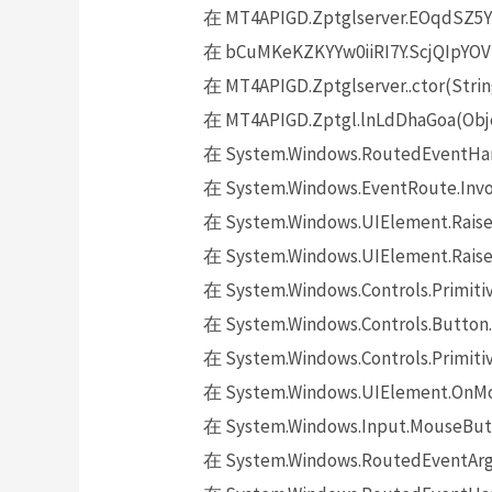
在 MT4APIGD.Zptglserver.EOqdSZ5Y
在 bCuMKeKZKYYw0iiRI7Y.ScjQIpYOVD
在 MT4APIGD.Zptglserver..ctor(Strin
在 MT4APIGD.Zptgl.lnLdDhaGoa(Obje
在 System.Windows.RoutedEventHand
在 System.Windows.EventRoute.Invok
在 System.Windows.UIElement.Raise
在 System.Windows.UIElement.Raise
在 System.Windows.Controls.Primitiv
在 System.Windows.Controls.Button.
在 System.Windows.Controls.Primit
在 System.Windows.UIElement.OnMo
在 System.Windows.Input.MouseButt
在 System.Windows.RoutedEventArgs.