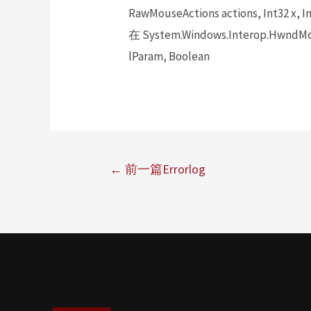
RawMouseActions actions, Int32 x, In
在 System.Windows.Interop.HwndMou
lParam, Boolean
←
前一篇Errorlog