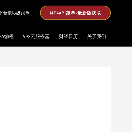
MT4API跟单-最新版获取
平台毫秒级跟单
EA编程
VPS云服务器
财经日历
关于我们