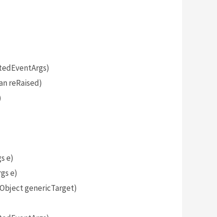
tedEventArgs)
an reRaised)
)
s e)
gs e)
bject genericTarget)