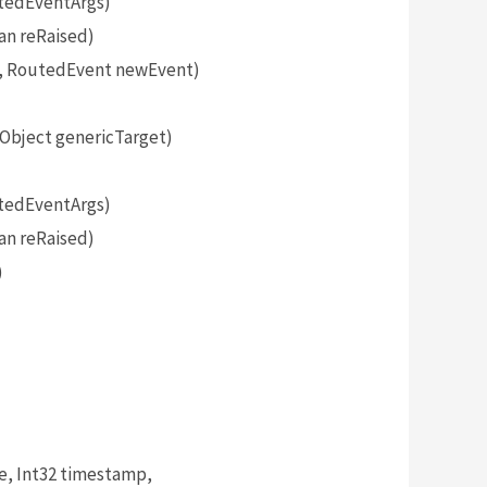
tedEventArgs)
an reRaised)
, RoutedEvent newEvent)
bject genericTarget)
tedEventArgs)
an reRaised)
)
, Int32 timestamp,