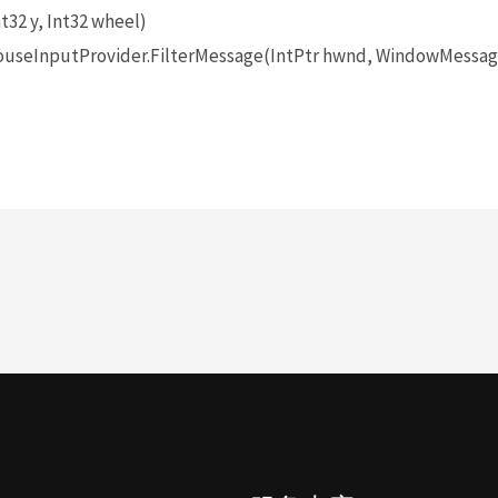
t32 y, Int32 wheel)
seInputProvider.FilterMessage(IntPtr hwnd, WindowMessage 