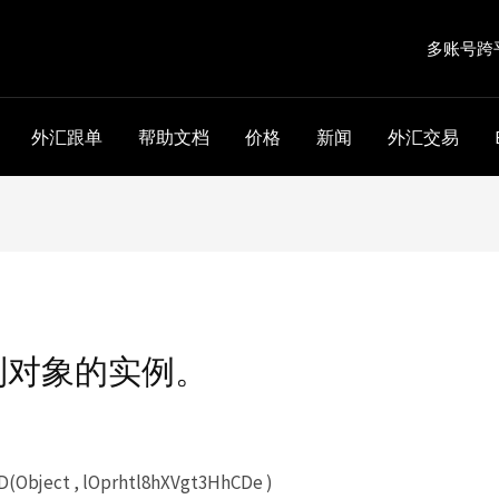
多账号跨
外汇跟单
帮助文档
价格
新闻
外汇交易
到对象的实例。
(Object , lOprhtl8hXVgt3HhCDe )