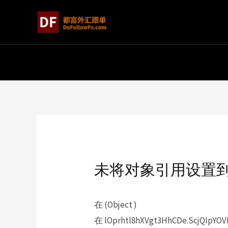
未将对象引用设置
在 (Object )
在 lOprhtl8hXVgt3HhCDe.ScjQIpYOVD