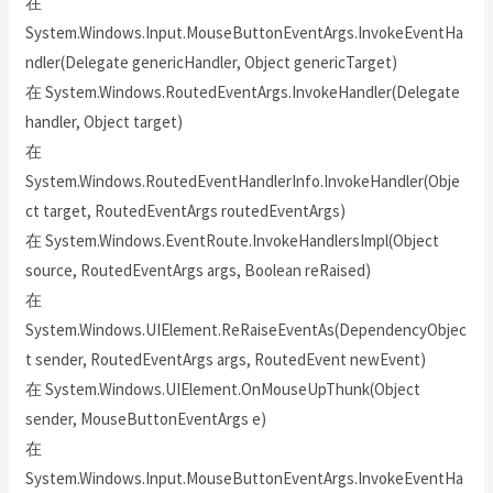
在
System.Windows.Input.MouseButtonEventArgs.InvokeEventHa
ndler(Delegate genericHandler, Object genericTarget)
在 System.Windows.RoutedEventArgs.InvokeHandler(Delegate
handler, Object target)
在
System.Windows.RoutedEventHandlerInfo.InvokeHandler(Obje
ct target, RoutedEventArgs routedEventArgs)
在 System.Windows.EventRoute.InvokeHandlersImpl(Object
source, RoutedEventArgs args, Boolean reRaised)
在
System.Windows.UIElement.ReRaiseEventAs(DependencyObjec
t sender, RoutedEventArgs args, RoutedEvent newEvent)
在 System.Windows.UIElement.OnMouseUpThunk(Object
sender, MouseButtonEventArgs e)
在
System.Windows.Input.MouseButtonEventArgs.InvokeEventHa