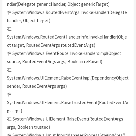
ndler(Delegate genericHandler, Object genericTarget)
在 System.Windows.RoutedEventArgs.InvokeHandler(Delegate
handler, Object target)
在
System.Windows.RoutedEventHandlerInfo.InvokeHandler(Obje
ct target, RoutedEventArgs routedEventArgs)
在 System.Windows.EventRoute.InvokeHandlersImpl(Object
source, RoutedEventArgs args, Boolean reRaised)
在
System.Windows.UIElement.RaiseEventImpl(DependencyObject
sender, RoutedEventArgs args)
在
System.Windows.UIElement.RaiseTrustedEvent(RoutedEventAr
gs args)
在 System.Windows.UIElement.RaiseEvent(RoutedEventArgs
args, Boolean trusted)
在 System.Windows.Input.InputManager.ProcessStagingArea()