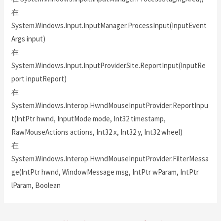
在
System.Windows.Input.InputManager.ProcessInput(InputEvent
Args input)
在
System.Windows.Input.InputProviderSite.ReportInput(InputRe
port inputReport)
在
System.Windows.Interop.HwndMouseInputProvider.ReportInpu
t(IntPtr hwnd, InputMode mode, Int32 timestamp,
RawMouseActions actions, Int32 x, Int32 y, Int32 wheel)
在
System.Windows.Interop.HwndMouseInputProvider.FilterMessa
ge(IntPtr hwnd, WindowMessage msg, IntPtr wParam, IntPtr
lParam, Boolean