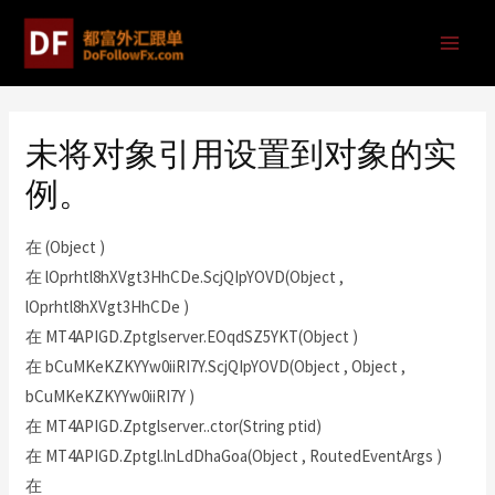
未将对象引用设置到对象的实
例。
在 (Object )
在 lOprhtl8hXVgt3HhCDe.ScjQIpYOVD(Object ,
lOprhtl8hXVgt3HhCDe )
在 MT4APIGD.Zptglserver.EOqdSZ5YKT(Object )
在 bCuMKeKZKYYw0iiRI7Y.ScjQIpYOVD(Object , Object ,
bCuMKeKZKYYw0iiRI7Y )
在 MT4APIGD.Zptglserver..ctor(String ptid)
在 MT4APIGD.Zptgl.lnLdDhaGoa(Object , RoutedEventArgs )
在