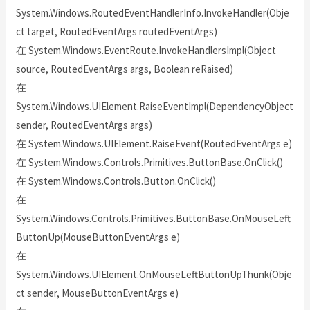
System.Windows.RoutedEventHandlerInfo.InvokeHandler(Obje
ct target, RoutedEventArgs routedEventArgs)
在 System.Windows.EventRoute.InvokeHandlersImpl(Object
source, RoutedEventArgs args, Boolean reRaised)
在
System.Windows.UIElement.RaiseEventImpl(DependencyObject
sender, RoutedEventArgs args)
在 System.Windows.UIElement.RaiseEvent(RoutedEventArgs e)
在 System.Windows.Controls.Primitives.ButtonBase.OnClick()
在 System.Windows.Controls.Button.OnClick()
在
System.Windows.Controls.Primitives.ButtonBase.OnMouseLeft
ButtonUp(MouseButtonEventArgs e)
在
System.Windows.UIElement.OnMouseLeftButtonUpThunk(Obje
ct sender, MouseButtonEventArgs e)