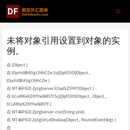
未将对象引用设置到对象的实
例。
在 (Object )
在 lOprhtl8hXVgt3HhCDe.ScjQIpYOVD(Object ,
lOprhtl8hXVgt3HhCDe )
在 MT4APIGD.Zptglserver.EOqdSZ5YKT(Object )
在 bCuMKeKZKYYw0iiRI7Y.ScjQIpYOVD(Object , Object ,
bCuMKeKZKYYw0iiRI7Y )
在 MT4APIGD.Zptglserver..ctor(String ptid)
在 MT4APIGD.Zptgl.lnLdDhaGoa(Object , RoutedEventArgs )
在