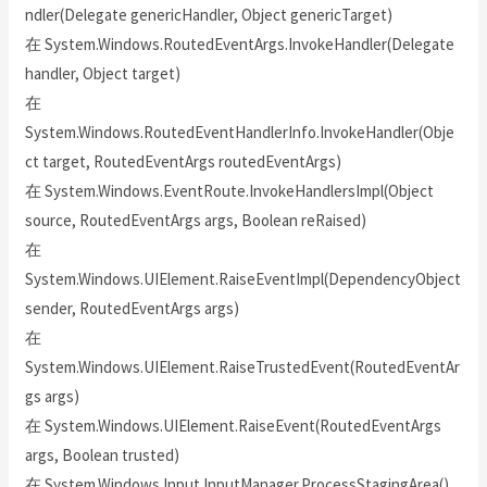
ndler(Delegate genericHandler, Object genericTarget)
在 System.Windows.RoutedEventArgs.InvokeHandler(Delegate
handler, Object target)
在
System.Windows.RoutedEventHandlerInfo.InvokeHandler(Obje
ct target, RoutedEventArgs routedEventArgs)
在 System.Windows.EventRoute.InvokeHandlersImpl(Object
source, RoutedEventArgs args, Boolean reRaised)
在
System.Windows.UIElement.RaiseEventImpl(DependencyObject
sender, RoutedEventArgs args)
在
System.Windows.UIElement.RaiseTrustedEvent(RoutedEventAr
gs args)
在 System.Windows.UIElement.RaiseEvent(RoutedEventArgs
args, Boolean trusted)
在 System.Windows.Input.InputManager.ProcessStagingArea()