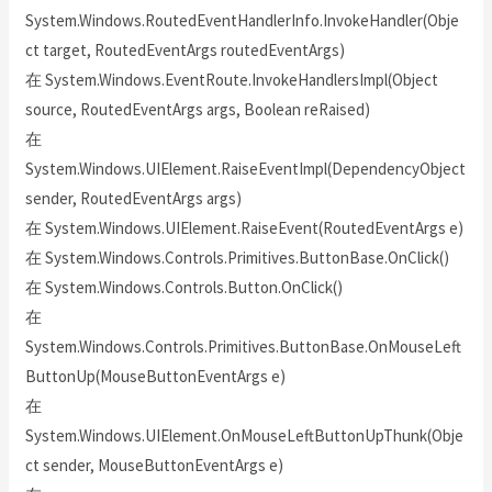
System.Windows.RoutedEventHandlerInfo.InvokeHandler(Obje
ct target, RoutedEventArgs routedEventArgs)
在 System.Windows.EventRoute.InvokeHandlersImpl(Object
source, RoutedEventArgs args, Boolean reRaised)
在
System.Windows.UIElement.RaiseEventImpl(DependencyObject
sender, RoutedEventArgs args)
在 System.Windows.UIElement.RaiseEvent(RoutedEventArgs e)
在 System.Windows.Controls.Primitives.ButtonBase.OnClick()
在 System.Windows.Controls.Button.OnClick()
在
System.Windows.Controls.Primitives.ButtonBase.OnMouseLeft
ButtonUp(MouseButtonEventArgs e)
在
System.Windows.UIElement.OnMouseLeftButtonUpThunk(Obje
ct sender, MouseButtonEventArgs e)