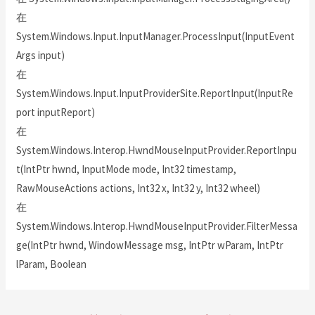
在
System.Windows.Input.InputManager.ProcessInput(InputEvent
Args input)
在
System.Windows.Input.InputProviderSite.ReportInput(InputRe
port inputReport)
在
System.Windows.Interop.HwndMouseInputProvider.ReportInpu
t(IntPtr hwnd, InputMode mode, Int32 timestamp,
RawMouseActions actions, Int32 x, Int32 y, Int32 wheel)
在
System.Windows.Interop.HwndMouseInputProvider.FilterMessa
ge(IntPtr hwnd, WindowMessage msg, IntPtr wParam, IntPtr
lParam, Boolean