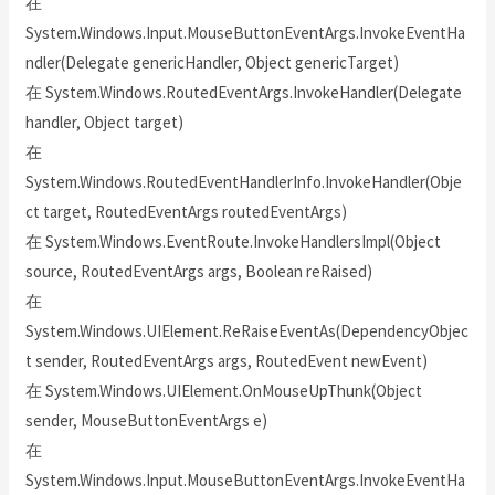
在
System.Windows.Input.MouseButtonEventArgs.InvokeEventHa
ndler(Delegate genericHandler, Object genericTarget)
在 System.Windows.RoutedEventArgs.InvokeHandler(Delegate
handler, Object target)
在
System.Windows.RoutedEventHandlerInfo.InvokeHandler(Obje
ct target, RoutedEventArgs routedEventArgs)
在 System.Windows.EventRoute.InvokeHandlersImpl(Object
source, RoutedEventArgs args, Boolean reRaised)
在
System.Windows.UIElement.ReRaiseEventAs(DependencyObjec
t sender, RoutedEventArgs args, RoutedEvent newEvent)
在 System.Windows.UIElement.OnMouseUpThunk(Object
sender, MouseButtonEventArgs e)
在
System.Windows.Input.MouseButtonEventArgs.InvokeEventHa