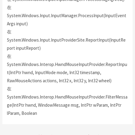
在
System.Windows.Input.InputManager.ProcessInput(InputEvent
Args input)
在
System.Windows.Input.InputProviderSite.ReportInput(InputRe
port inputReport)
在
System.Windows.Interop.HwndMouseInputProvider.ReportInpu
t(IntPtr hwnd, InputMode mode, Int32 timestamp,
RawMouseActions actions, Int32 x, Int32 y, Int32 wheel)
在
System.Windows.Interop.HwndMouseInputProvider.FilterMessa
ge(IntPtr hwnd, WindowMessage msg, IntPtr wParam, IntPtr
lParam, Boolean