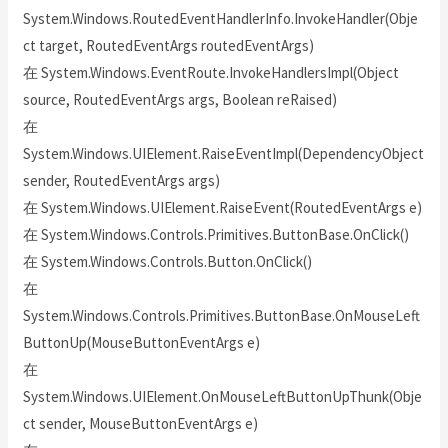
System.Windows.RoutedEventHandlerInfo.InvokeHandler(Obje
ct target, RoutedEventArgs routedEventArgs)
在 System.Windows.EventRoute.InvokeHandlersImpl(Object
source, RoutedEventArgs args, Boolean reRaised)
在
System.Windows.UIElement.RaiseEventImpl(DependencyObject
sender, RoutedEventArgs args)
在 System.Windows.UIElement.RaiseEvent(RoutedEventArgs e)
在 System.Windows.Controls.Primitives.ButtonBase.OnClick()
在 System.Windows.Controls.Button.OnClick()
在
System.Windows.Controls.Primitives.ButtonBase.OnMouseLeft
ButtonUp(MouseButtonEventArgs e)
在
System.Windows.UIElement.OnMouseLeftButtonUpThunk(Obje
ct sender, MouseButtonEventArgs e)