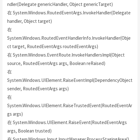
ndler(Delegate genericHandler, Object genericTarget)
在 System.Windows.RoutedEventArgs.InvokeHandler(Delegate
handler, Object target)
在
System.Windows.RoutedEventHandlerInfo.InvokeHandler(Obje
ct target, RoutedEventArgs routedEventArgs)
在 System.Windows.EventRoute.InvokeHandlersImpl(Object
source, RoutedEventArgs args, Boolean reRaised)
在
System.Windows.UIElement.RaiseEventImpl(DependencyObject
sender, RoutedEventArgs args)
在
System.Windows.UIElement.RaiseTrustedEvent(RoutedEventAr
gs args)
在 System.Windows.UIElement.RaiseEvent(RoutedEventArgs
args, Boolean trusted)
在 System.Windows.Input.InputManager.ProcessStagingArea()