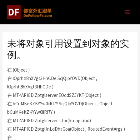
未将对象引用设置到对象的实
例。
在 (Object )
在 lOprhtl8hXVgt3HhCDe.ScjQIpYOVD(Object ,
lOprhtl8hXVgt3HhCDe )
在 MT4APIGD.Zptglserver.EOqdSZ5YKT(Object )
在 bCuMKeKZKYYw0iiRI7Y.ScjQIpYOVD(Object , Object ,
bCuMKeKZKYYw0iiRI7Y )
在 MT4APIGD.Zptglserver..ctor(String ptid)
在 MT4APIGD.Zptgl.lnLdDhaGoa(Object , RoutedEventArgs )
在