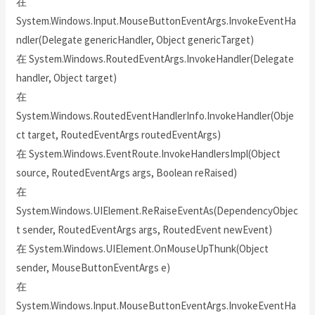
在
System.Windows.Input.MouseButtonEventArgs.InvokeEventHa
ndler(Delegate genericHandler, Object genericTarget)
在 System.Windows.RoutedEventArgs.InvokeHandler(Delegate
handler, Object target)
在
System.Windows.RoutedEventHandlerInfo.InvokeHandler(Obje
ct target, RoutedEventArgs routedEventArgs)
在 System.Windows.EventRoute.InvokeHandlersImpl(Object
source, RoutedEventArgs args, Boolean reRaised)
在
System.Windows.UIElement.ReRaiseEventAs(DependencyObjec
t sender, RoutedEventArgs args, RoutedEvent newEvent)
在 System.Windows.UIElement.OnMouseUpThunk(Object
sender, MouseButtonEventArgs e)
在
System.Windows.Input.MouseButtonEventArgs.InvokeEventHa